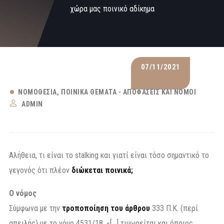
χώρα μας ποινικό αδίκημα
07/11/2021
ΝΟΜΟΘΕΣΊΑ
ΠΟΙΝΙΚΆ ΘΈΜΑΤΑ - ΑΠΟΦΆΣΕΙΣ ΚΑΙ ΝΌΜΟΙ
ADMIN
Αλήθεια, τι είναι το stalking και γιατί είναι τόσο σημαντικό το
γεγονός ότι πλέον
διώκεται ποινικά;
O νόμος
Σύμφωνα με την
τροποποίηση του άρθρου
333 Π.Κ. (περί
απειλής) με το νόμο 4531/18, «[…] τιμωρείται και όποιος,