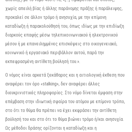
χωρίς απειλή βίας ή άλλης παράνομης πράξης ή παράλειψης,
προκαλεί σε άλλον τρόμο ή ανησυχία, με την επίμονη
καταδίωξη ή παρακολούθησή του, όπως ιδίως με την επιδίωξη
διαρκούς επαφής μέσω τηλεπικοινωνιακού ή ηλεκτρονικού
μέσου ή με επανειλημμένες επισκέψεις στο οικογενειακό,
κοινωνικό ή εργασιακό περιβάλλον αυτού, παρά την
εκπεφρασμένη αντίθετη βούλησή του.».
Ο νόμος είναι αρκετά ξεκάθαρος και η αιτιολογική έκθεση που
αναφέρει τον όρο «stalking», δεν αναφέρει άλλες
διευκρινιστικές πληροφορίες. Στο νόμο δίνεται έμφαση στην
επέμβαση στην ιδιωτική σφαίρα του ατόμου με επίμονο τρόπο,
στο ότι το θύμα θα πρέπει να έχει εκφράσει την αντίθετη
βούλησή του και στο ότι το θύμα βιώνει τρόμο ή/και ανησυχία.
Ως μέθοδοι δράσης ορίζονται η καταδίωξη και η