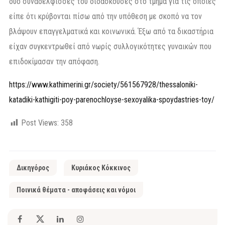
δύο συναδέλφισσές του διδάσκουσες στο τμήμα για τις οποίες
είπε ότι κρύβονται πίσω από την υπόθεση με σκοπό να τον
βλάψουν επαγγελματικά και κοινωνικά. Έξω από τα δικαστήρια
είχαν συγκεντρωθεί από νωρίς συλλογικότητες γυναικών που
επιδοκίμασαν την απόφαση.
https://www.kathimerini.gr/society/561567928/thessaloniki-
katadiki-kathigiti-poy-parenochloyse-sexoyalika-spoydastries-toy/
Post Views:
358
Δικηγόρος
Κυριάκος Κόκκινος
Ποινικά θέματα - αποφάσεις και νόμοι