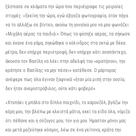
ξέσπασε σε κλάματα την ώρα που περιέγραφε τις μοιραίες
στιγμές. «Εκείνη την ώρα, εγώ έβγαζα φωτογραφία, όταν πήγα
να το αλλάξω σε βίντεο, ακούω τη γυναίκα μου να μου φωνάζει
«Μιχάλη αέρας τα παιδιά.». Όπως τα φύσηξε αέρας, τα σήκωσε
και έκανε ένα γάμα, σηκώθηκε ο κύλινδρος στα οκτώ με δέκα
μέτρα, δεν υπήρχε περιστροφή, δεν υπήρχε κάτι αναπάντεχο,
άκουσα τον Βασίλη να λέει στην αδελφή του «κρατήσου», την
κράτησε ο Βασίλης να μην πέσει» κατέθεσε. Ο μάρτυρας
ανέφερε πως όλα έγιναν ξαφνικά «ήταν μία ριπή στην ουσία,
δεν ήταν ανεμοστρόβιλος, ούτε κάτι φοβερό».
«Χτυπάει η μπάλα στο δίπλα παιχνίδι, το καρουζέλ, βγάζω την
κόρη μου, την βλέπω με κλειστά μάτια, εκεί τα είδα όλα, νόμιζα
ότι πέθανε και η σύζυγος μου, τον γιο μου. Ήμασταν μόνοι μας
και μετά μαζεύτηκε κόσμος, λέω σε ένα γείτονα, κράτα την