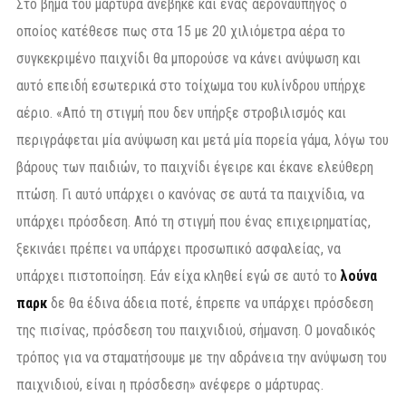
Στο βήμα του μάρτυρα ανέβηκε και ένας αεροναυπηγός ο
οποίος κατέθεσε πως στα 15 με 20 χιλιόμετρα αέρα το
συγκεκριμένο παιχνίδι θα μπορούσε να κάνει ανύψωση και
αυτό επειδή εσωτερικά στο τοίχωμα του κυλίνδρου υπήρχε
αέριο. «Από τη στιγμή που δεν υπήρξε στροβιλισμός και
περιγράφεται μία ανύψωση και μετά μία πορεία γάμα, λόγω του
βάρους των παιδιών, το παιχνίδι έγειρε και έκανε ελεύθερη
πτώση. Γι αυτό υπάρχει ο κανόνας σε αυτά τα παιχνίδια, να
υπάρχει πρόσδεση. Από τη στιγμή που ένας επιχειρηματίας,
ξεκινάει πρέπει να υπάρχει προσωπικό ασφαλείας, να
υπάρχει πιστοποίηση. Εάν είχα κληθεί εγώ σε αυτό το
λούνα
παρκ
δε θα έδινα άδεια ποτέ, έπρεπε να υπάρχει πρόσδεση
της πισίνας, πρόσδεση του παιχνιδιού, σήμανση. Ο μοναδικός
τρόπος για να σταματήσουμε με την αδράνεια την ανύψωση του
παιχνιδιού, είναι η πρόσδεση» ανέφερε ο μάρτυρας.