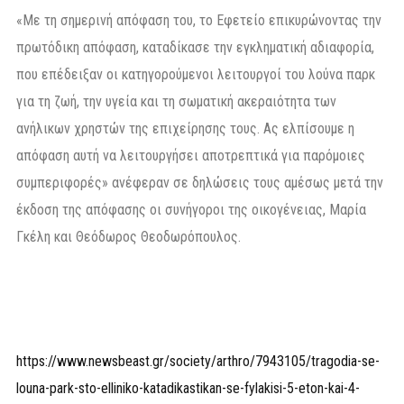
«Με τη σημερινή απόφαση του, το Εφετείο επικυρώνοντας την
πρωτόδικη απόφαση, καταδίκασε την εγκληματική αδιαφορία,
που επέδειξαν οι κατηγορούμενοι λειτουργοί του λούνα παρκ
για τη ζωή, την υγεία και τη σωματική ακεραιότητα των
ανήλικων χρηστών της επιχείρησης τους. Ας ελπίσουμε η
απόφαση αυτή να λειτουργήσει αποτρεπτικά για παρόμοιες
συμπεριφορές» ανέφεραν σε δηλώσεις τους αμέσως μετά την
έκδοση της απόφασης οι συνήγοροι της οικογένειας, Μαρία
Γκέλη και Θεόδωρος Θεοδωρόπουλος.
https://www.newsbeast.gr/society/arthro/7943105/tragodia-se-
louna-park-sto-elliniko-katadikastikan-se-fylakisi-5-eton-kai-4-