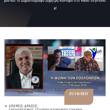
μου και το Δημοσιογράφο Δημήτρη Κανναβό στο Radio Strymonic
a!
21/10/2021
ΑΠΌΨΕΙΣ-ΔΡΆΣΕΙΣ
ΕΘΕΛΟΝΤΙΣΜΌΣ-ΕΤΑΙΡΙΚΉ ΚΟΙΝΩΝΙΚΉ ΕΥΘΎΝΗ