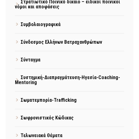
Στρατιωτικό Ποινικό δίκαιο – ειδικοί ποινικοί
νόμοι και αποφάσεις
Συμβολαιογραφικά
Σύνδεσμος Ελλήνων Βατραχανθρώπων
Σύνταγμα
Συστημική-Διαπραγμάτευση-Ηγεσία-Coaching-
Mentoring
Σωματεμπορία-Trafficking
Σωφρονιστικός Κώδικας
Τελωνειακά Θέματα