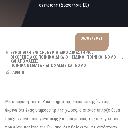
αχείρισης (Δικαστήριο ΕΕ)
06/09/2021
ΕΥΡΩΠΑΪΚΉ ΈΝΩΣΗ
ΕΥΡΩΠΑΪΚΌ ΔΙΚΑΣΤΉΡΙΟ
ΟΙΚΟΓΕΝΕΙΑΚΌ ΠΟΙΝΙΚΌ ΔΊΚΑΙΟ - ΕΙΔΙΚΟΊ ΠΟΙΝΙΚΟΊ ΝΌΜΟΙ
ΚΑΙ ΑΠΟΦΆΣΕΙΣ
ΠΟΙΝΙΚΆ ΘΈΜΑΤΑ - ΑΠΟΦΆΣΕΙΣ ΚΑΙ ΝΌΜΟΙ
ADMIN
Με απόφασή του το Δικαστήριο της Ευρωπαϊκής Ένωσης
έκρινε ότι ένας υπήκοος τρίτης χώρας, ο οποίος υπήρξε θύμα
πράξεων ενδοοικογενειακής βίας εκ μέρους της συζύγου του
που είναι πολίτης της Ένωσης, δεν βρίσκεται σε κατάσταση