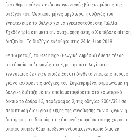
ήταν θύμα πράξεων ενδοοικογενειακής βίας εκ μέρους της
συζύγου του. Μερικούς μήνες αργότερα, η σύζυγός του
εγκατέλειψε το Βέλγιο για να εγκατασταθεί στη Γαλλία.
Σχεδόν τρία έτη μετά την αναχώρηση αυτή, ο Χ υπέβαλε αίτηση
διαζυγίου. Το διαζύγιο εκδόθηκε στις 24 Ιουλίου 2018.
Εν τω μεταξύ, το État belge (Βελγικό Δημόσιο) έθεσε τέλος
στο δικαίωμα διαμονής του Χ, με την αιτιολογία ότι ο
τελευταίος δεν είχε αποδείξει ότι διέθετε επαρκείς πόρους
για να καλύψει τις ανάγκες του. Συγκεκριμένα, σύμφωνα με τη
βελγική διάταξη με την οποία μεταφέρεται στο εσωτερικό
δίκαιο το άρθρο 13, παράγραφος 2, της οδηγίας 2004/38
1
σε
περίπτωση διαζυγίου ή λήξης της συνοίκησης των συζύγων, η
διατήρηση του δικαιώματος διαμονής υπηκόου τρίτης χώρας ο
οποίος υπήρξε θύμα πράξεων ενδοοικογενειακής βίας εκ