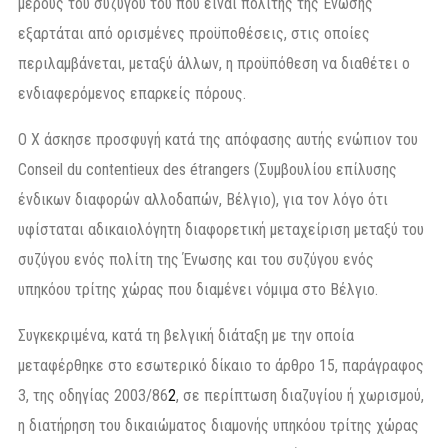
μέρους του συζύγου του που είναι πολίτης της Ένωσης
εξαρτάται από ορισμένες προϋποθέσεις, στις οποίες
περιλαμβάνεται, μεταξύ άλλων, η προϋπόθεση να διαθέτει ο
ενδιαφερόμενος επαρκείς πόρους.
Ο X άσκησε προσφυγή κατά της απόφασης αυτής ενώπιον του
Conseil du contentieux des étrangers (Συμβουλίου επίλυσης
ένδικων διαφορών αλλοδαπών, Βέλγιο), για τον λόγο ότι
υφίσταται αδικαιολόγητη διαφορετική μεταχείριση μεταξύ του
συζύγου ενός πολίτη της Ένωσης και του συζύγου ενός
υπηκόου τρίτης χώρας που διαμένει νόμιμα στο Βέλγιο.
Συγκεκριμένα, κατά τη βελγική διάταξη με την οποία
μεταφέρθηκε στο εσωτερικό δίκαιο το άρθρο 15, παράγραφος
3, της οδηγίας 2003/86
2
, σε περίπτωση διαζυγίου ή χωρισμού,
η διατήρηση του δικαιώματος διαμονής υπηκόου τρίτης χώρας