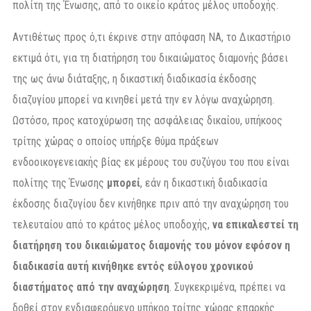
πολίτη της Ένωσης, από το οικείο κράτος μέλος υποδοχής.
Αντιθέτως προς ό,τι έκρινε στην απόφαση NA, το Δικαστήριο
εκτιμά ότι, για τη διατήρηση του δικαιώματος διαμονής βάσει
της ως άνω διάταξης, η δικαστική διαδικασία έκδοσης
διαζυγίου μπορεί να κινηθεί μετά την εν λόγω αναχώρηση.
Ωστόσο, προς κατοχύρωση της ασφάλειας δικαίου, υπήκοος
τρίτης χώρας ο οποίος υπήρξε θύμα πράξεων
ενδοοικογενειακής βίας εκ μέρους του συζύγου του που είναι
πολίτης της Ένωσης
μπορεί
, εάν η δικαστική διαδικασία
έκδοσης διαζυγίου δεν κινήθηκε πριν από την αναχώρηση του
τελευταίου από το κράτος μέλος υποδοχής,
να επικαλεστεί τη
διατήρηση του δικαιώματος διαμονής του μόνον εφόσον η
διαδικασία αυτή κινήθηκε εντός εύλογου χρονικού
διαστήματος από την αναχώρηση
. Συγκεκριμένα, πρέπει να
δοθεί στον ενδιαφερόμενο υπήκοο τρίτης χώρας επαρκής