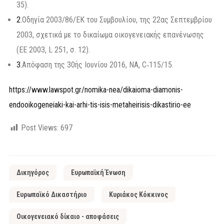
35).
2.
Οδηγία 2003/86/ΕΚ του Συμβουλίου, της 22ας Σεπτεμβρίου
2003, σχετικά με το δικαίωμα οικογενειακής επανένωσης
(ΕΕ 2003, L 251, σ. 12).
3.
Απόφαση της 30ής Ιουνίου 2016, NA, C‑115/15.
https://www.lawspot.gr/nomika-nea/dikaioma-diamonis-
endooikogeneiaki-kai-arhi-tis-isis-metaheirisis-dikastirio-ee
Post Views:
697
Δικηγόρος
Ευρωπαϊκή Ένωση
Ευρωπαϊκό Δικαστήριο
Κυριάκος Κόκκινος
Οικογενειακό δίκαιο - αποφάσεις