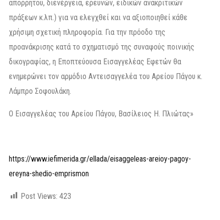
απορρήτου, διενέργεια, ερευνών, ειδικών ανακριτικών
πράξεων κ.λπ.) για να ελεγχθεί και να αξιοποιηθεί κάθε
χρήσιμη σχετική πληροφορία. Για την πρόοδο της
προανάκρισης κατά το σχηματισμό της συναφούς ποινικής
δικογραφίας, η Εποπτεύουσα Εισαγγελέας Εφετών θα
ενημερώνει τον αρμόδιο Αντεισαγγελέα του Αρείου Πάγου κ.
Λάμπρο Σοφουλάκη.
Ο Εισαγγελέας του Αρείου Πάγου, Βασίλειος Η. Πλιώτας»
https://www.iefimerida.gr/ellada/eisaggeleas-areioy-pagoy-
ereyna-shedio-emprismon
Post Views:
423