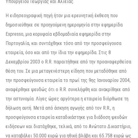
Υπουργείου Γεωργίας και Αλιείας.
Η ειδησεογραφική πηγή ήταν μια ερευνητική έκθεση που
δημοσιεύθηκε σε προηγούμενη ημερομηνία στην εφημερίδα
Expresso, μια κορυφαία εβδομαδιαία εφημερίδα στην
Πορτογαλία, και συντάχθηκε τόσο από την προσφεύγουσα
εταιρεία, όσο και από την ίδια την εφημερίδα. Στις 8
Δεκεμβρίου 2003 ο R.R. παραιτήθηκε από την προαναφερθείσα
θέση του. Σε μια μεταγενέστερη είδηση που μεταδόθηκε από
την προσφεύγουσα εταιρεία το πρωί της 9ης Ιανουαρίου 2004,
αναφέρθηκε ψευδώς ότι ο R.R. συνελήφθη και ανακρίθηκε από
την αστυνομία. Λίγες ώρες αργότερα η εταιρεία διόρθωσε τη
δήλωση αυτή. Μετά από άσκηση αγωγής από τον R.R., η
προσφεύγουσα εταιρεία καταδικάστηκε για διάδοση ψευδών
ειδήσεων και διατάχθηκε, τελικά, από το Ανώτατο Δικαστήριο,
να καταβάλει 50.000 ευρώ για ηθική βλάβη και 65.758 ευρώ ως