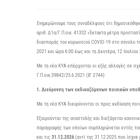
Ενημερώνουμε τους συναδέλφους ότι δημοσιεύθηκε 
αριθ. Δ1α/Γ.Π.οικ. 41332 «Έκτακτα μέτρα προστασ
διασποράς του κορωνοϊού COVID-19 στο σύνολο της
2021 και ώρα 6:00 έως και τη Δευτέρα, 12 Ιουλίου 
Με τη νέα ΚΥΑ επέρχονται οι εξής αλλαγές σε σχ
Γ.Π.οικ.39842/25.6.2021 (Β’ 2744):
1. Διεύρυνση των εκδικαζόμενων ποινικών υπο
Με τη νέα ΚΥΑ διευρύνονται οι προς εκδίκαση ποι
Εξαιρούνται της αναστολής και διεξάγεται κανονικ
παραγραφής των οποίων συμπληρώνεται εντός του 
και τις
31.12.2026
(αντί της 31.12.2025 που ίσχυε