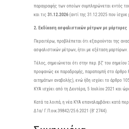
παραγραφής των οποίων συμπληρώνεται εντός του 
και τις
31.12.2026
(αντί της 31.12.2025 που ίσχυε 
2. Εκδίκαση ασφαλιστικών μέτρων με μάρτυρες
Περαιτέρω, προβλέπεται ότι εξαιρούνται της ανασ
ασφαλιστικών μέτρων, ήτοι με εξέταση μαρτύρων.
Τέλος, σημειώνεται ότι στην περ. βζ’ του σημείου 
προφανώς εκ παραδρομής, παραπομπή στο άρθρο 83
αιτημάτων αναβολής), ενώ ήδη ισχύει το άρθρο 105
ΚΥΑ ισχύει από τη Δευτέρα, 5 Ιουλίου 2021 και ώρα
Κατά τα λοιπά, η νέα ΚΥΑ επαναλαμβάνει κατά πε
Δ1α/ Γ.Π.οικ.39842/25.6.2021 (Β’ 2744).