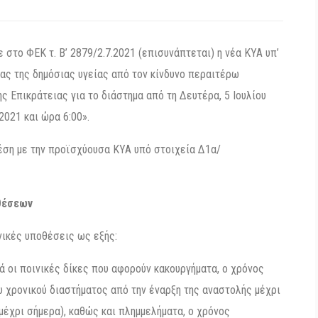
στο ΦΕΚ τ. Β’ 2879/2.7.2021 (επισυνάπτεται) η νέα ΚΥΑ υπ’
ίας της δημόσιας υγείας από τον κίνδυνο περαιτέρω
 Επικράτειας για το διάστημα από τη Δευτέρα, 5 Ιουλίου
2021 και ώρα 6:00».
έση με την προϊσχύουσα ΚΥΑ υπό στοιχεία Δ1α/
θέσεων
νικές υποθέσεις ως εξής:
ά οι ποινικές δίκες που αφορούν κακουργήματα, ο χρόνος
χρονικού διαστήματος από την έναρξη της αναστολής μέχρι
 μέχρι σήμερα), καθώς και πλημμελήματα, ο χρόνος