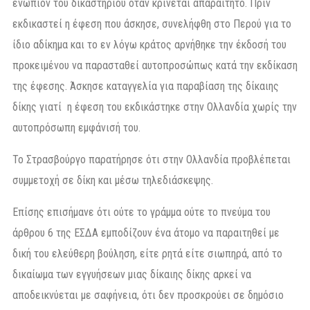
ενώπιον του δικαστηρίου όταν κρίνεται απαραίτητο. Πριν
εκδικαστεί η έφεση που άσκησε, συνελήφθη στο Περού για το
ίδιο αδίκημα και το εν λόγω κράτος αρνήθηκε την έκδοσή του
προκειμένου να παρασταθεί αυτοπροσώπως κατά την εκδίκαση
της έφεσης. Άσκησε καταγγελία για παραβίαση της δίκαιης
δίκης γιατί η έφεση του εκδικάστηκε στην Ολλανδία χωρίς την
αυτοπρόσωπη εμφάνισή του.
Το Στρασβούργο παρατήρησε ότι στην Ολλανδία προβλέπεται
συμμετοχή σε δίκη και μέσω τηλεδιάσκεψης.
Επίσης επισήμανε ότι ούτε το γράμμα ούτε το πνεύμα του
άρθρου 6 της ΕΣΔΑ εμποδίζουν ένα άτομο να παραιτηθεί με
δική του ελεύθερη βούληση, είτε ρητά είτε σιωπηρά, από το
δικαίωμα των εγγυήσεων μιας δίκαιης δίκης αρκεί να
αποδεικνύεται με σαφήνεια, ότι δεν προσκρούει σε δημόσιο