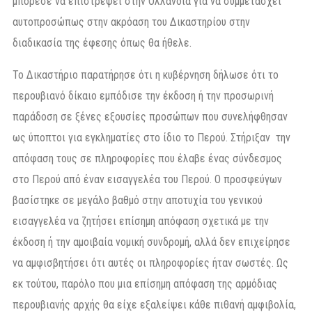
μπόρεσε να επιστρέψει στην Ολλανδία για να συμμετάσχει
αυτοπροσώπως στην ακρόαση του Δικαστηρίου στην
διαδικασία της έφεσης όπως θα ήθελε.
Το Δικαστήριο παρατήρησε ότι η κυβέρνηση δήλωσε ότι το
περουβιανό δίκαιο εμπόδισε την έκδοση ή την προσωρινή
παράδοση σε ξένες εξουσίες προσώπων που συνελήφθησαν
ως ύποπτοι για εγκληματίες στο ίδιο το Περού. Στήριξαν την
απόφαση τους σε πληροφορίες που έλαβε ένας σύνδεσμος
στο Περού από έναν εισαγγελέα του Περού. Ο προσφεύγων
βασίστηκε σε μεγάλο βαθμό στην αποτυχία του γενικού
εισαγγελέα να ζητήσει επίσημη απόφαση σχετικά με την
έκδοση ή την αμοιβαία νομική συνδρομή, αλλά δεν επιχείρησε
να αμφισβητήσει ότι αυτές οι πληροφορίες ήταν σωστές. Ως
εκ τούτου, παρόλο που μια επίσημη απόφαση της αρμόδιας
περουβιανής αρχής θα είχε εξαλείψει κάθε πιθανή αμφιβολία,