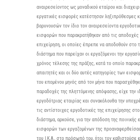
αναιρεσείοντος ως μοναδικού εταίρου και διαχειρι
εργατικές εισφορές κατέστησαν ληξιπρόθεσμες κα
βαρυνουσών τον ίδιο τον αναιρεσείοντα εργοδοτι
εισφορών που παρακρατήθηκαν από τις αποδοχές 
επιχείρηση, οι οποίες έπρεπε να αποδοθούν στο τα
διάστημα που παρείχαν οι εργαζόμενοι την εργασί
χρόνος τέλεσης της πράξης, κατά το οποίο παρακρ
απαιτητές και οι δύο αυτές κατηγορίες των εισφο
του επομένου μηνός από τον μήνα που παρασχέθηκε
παραδοχές της πληττόμενης απόφασης, είχε την ιδ
εργοδότριας εταιρίας και συνακόλουθα την υποχρ
τις αντίστοιχες εργοδοτικές της επιχείρησης στο 
διάστημα, αρκούσε, για την απόδοση της ποινικής 
εισφορών των εργαζομένων της προαναφερθείσας
του Ι.Κ.Α., στο πρόσωπό του, ήτοι τον καθιστούσε