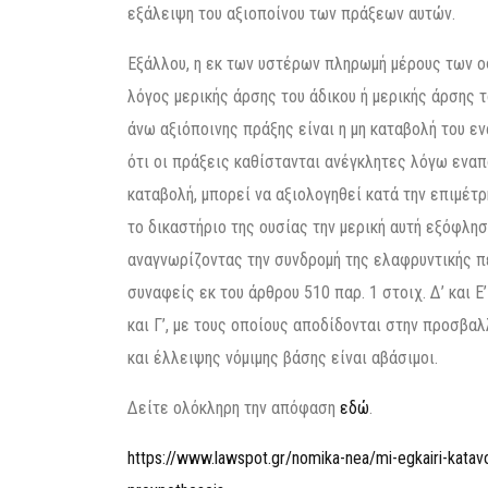
εξάλειψη του αξιοποίνου των πράξεων αυτών.
Εξάλλου, η εκ των υστέρων πληρωμή μέρους των
λόγος μερικής άρσης του άδικου ή μερικής άρσης τ
άνω αξιόποινης πράξης είναι η μη καταβολή του 
ότι οι πράξεις καθίστανται ανέγκλητες λόγω εναπ
καταβολή, μπορεί να αξιολογηθεί κατά την επιμέτ
το δικαστήριο της ουσίας την μερική αυτή εξόφλησ
αναγνωρίζοντας την συνδρομή της ελαφρυντικής πε
συναφείς εκ του άρθρου 510 παρ. 1 στοιχ. Δ’ και Ε
και Γ’, με τους οποίους αποδίδονται στην προσβα
και έλλειψης νόμιμης βάσης είναι αβάσιμοι.
Δείτε ολόκληρη την απόφαση
εδώ
.
https://www.lawspot.gr/nomika-nea/mi-egkairi-katavol