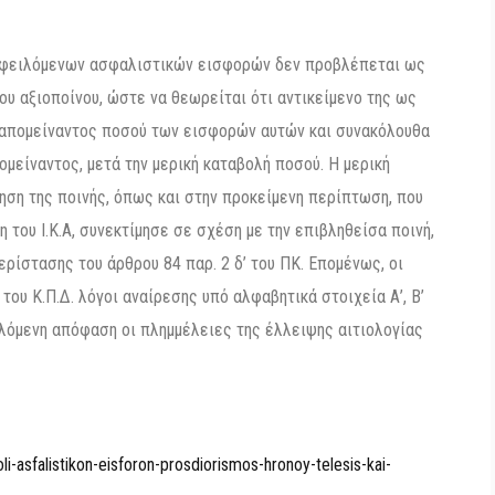
 οφειλόμενων ασφαλιστικών εισφορών δεν προβλέπεται ως
ου αξιοποίνου, ώστε να θεωρείται ότι αντικείμενο της ως
εναπομείναντος ποσού των εισφορών αυτών και συνακόλουθα
ομείναντος, μετά την μερική καταβολή ποσού. Η μερική
ρηση της ποινής, όπως και στην προκείμενη περίπτωση, που
η του Ι.Κ.Α, συνεκτίμησε σε σχέση με την επιβληθείσα ποινή,
ρίστασης του άρθρου 84 παρ. 2 δ’ του ΠΚ. Επομένως, οι
’ του Κ.Π.Δ. λόγοι αναίρεσης υπό αλφαβητικά στοιχεία Α’, Β’
λλόμενη απόφαση οι πλημμέλειες της έλλειψης αιτιολογίας
i-asfalistikon-eisforon-prosdiorismos-hronoy-telesis-kai-