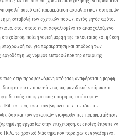
γασίας, εκ του οποίου (χρόνου απασχόλησης) να προκύπτει
μένη οφειλή αυτού από παρακράτηση ασφαλιστικών εισφορών
αι η μη καταβολή των σχετικών ποσών, εντός μηνός αφότου
ανισμό, στον οποίο είναι ασφαλισμένο το απασχολούμενο
 επιχείρηση, ποία η νομική μορφή της τελευταίας και η θέση
 η υποχρέωσή του για παρακράτηση και απόδοση των
ς εργοδότη ή ως νομίμου εκπροσώπου της εταιρικής
σε πως στην προσβαλλόμενη απόφαση αναφέρεται η μορφή
 ιδιότητα του αναιρεσείοντος ως μοναδικού εταίρου και
ς εργοδοτικές και εργατικές εισφορές κατέστησαν
ο ΙΚΑ, το ύψος τόσο των βαρυνουσών τον ίδιο τον
ών, όσο και των εργατικών εισφορών που παρακρατήθηκαν
αρτημένης εργασίας στην επιχείρηση, οι οποίες έπρεπε να
 Ι.Κ.Α., το χρονικό διάστημα που παρείχαν οι εργαζόμενοι