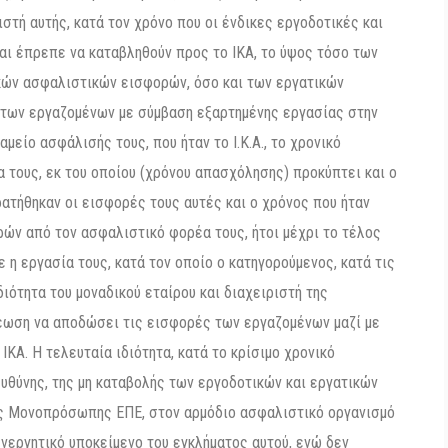
στή αυτής, κατά τον χρόνο που οι ένδικες εργοδοτικές και
ι έπρεπε να καταβληθούν προς το ΙΚΑ, το ύψος τόσο των
κών ασφαλιστικών εισφορών, όσο και των εργατικών
των εργαζομένων με σύμβαση εξαρτημένης εργασίας στην
μείο ασφάλισής τους, που ήταν το Ι.Κ.Α., το χρονικό
α τους, εκ του οποίου (χρόνου απασχόλησης) προκύπτει και ο
ατήθηκαν οι εισφορές τους αυτές και ο χρόνος που ήταν
ρών από τον ασφαλιστικό φορέα τους, ήτοι μέχρι το τέλος
 η εργασία τους, κατά τον οποίο ο κατηγορούμενος, κατά τις
ιότητα του μοναδικού εταίρου και διαχειριστή της
έωση να αποδώσει τις εισφορές των εργαζομένων μαζί με
ΙΚΑ. Η τελευταία ιδιότητα, κατά το κρίσιμο χρονικό
ευθύνης, της μη καταβολής των εργοδοτικών και εργατικών
 Μονοπρόσωπης ΕΠΕ, στον αρμόδιο ασφαλιστικό οργανισμό
 ενεργητικό υποκείμενο του εγκλήματος αυτού, ενώ δεν