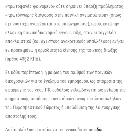
«πρωτοφανές φαινόμενο» ούτε σημαίνει ύπαρξη προβλήματος
«πρωτόγνωρης διαφοράς στην ποινική αντιμετώπιση» (όπως
όχι εύστοχα αναφέρεται στο υπόμνημά σας), αφού, κατά την
ελληνική ποινικοδικονομική έννομη τάξη, στον εισαγγελέα
αποκλειστικά (και όχι στους ανακριτικούς υπαλλήλους) ανήκει
εν προκειμένω η αρμοδιότητα κίνησης της ποινικής δίωξης
(άρθρο 43§2 ΚΠΔ).
Σε κάθε περίπτωση, η μείωση του αριθμού των ποινικών
δικογραφιών για το έγκλημα του εμπρησμού, ως απόρροια της
εφαρμογής του νέου ΠΚ, ουδόλως εκλαμβάνεται ως μείωση της
υπηρεσιακής απόδοσης των ειδικών ανακριτικών υπαλλήλων
του Πυροσβεστικού Σώματος ή υποβάθμιση της λειτουργικής
αποστολής τους.
Δείτε ολόκληρο το κείμενο της γνωμοδότησης
εδώ
.