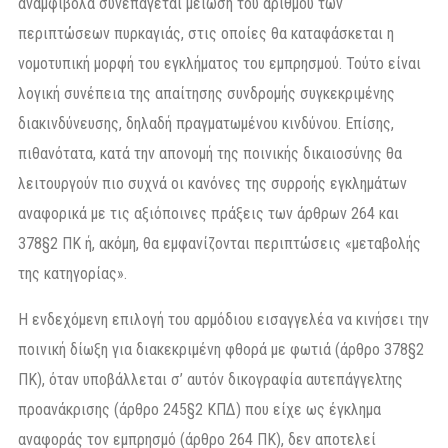
αναμφίβολα συνεπάγεται μείωση του αριθμού των
περιπτώσεων πυρκαγιάς, στις οποίες θα καταφάσκεται η
νομοτυπική μορφή του εγκλήματος του εμπρησμού. Τούτο είναι
λογική συνέπεια της απαίτησης συνδρομής συγκεκριμένης
διακινδύνευσης, δηλαδή πραγματωμένου κινδύνου. Επίσης,
πιθανότατα, κατά την απονομή της ποινικής δικαιοσύνης θα
λειτουργούν πιο συχνά οι κανόνες της συρροής εγκλημάτων
αναφορικά με τις αξιόποινες πράξεις των άρθρων 264 και
378§2 ΠΚ ή, ακόμη, θα εμφανίζονται περιπτώσεις «μεταβολής
της κατηγορίας».
Η ενδεχόμενη επιλογή του αρμόδιου εισαγγελέα να κινήσει την
ποινική δίωξη για διακεκριμένη φθορά με φωτιά (άρθρο 378§2
ΠΚ), όταν υποβάλλεται σ’ αυτόν δικογραφία αυτεπάγγελτης
προανάκρισης (άρθρο 245§2 ΚΠΔ) που είχε ως έγκλημα
αναφοράς τον εμπρησμό (άρθρο 264 ΠΚ), δεν αποτελεί