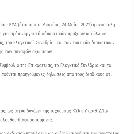
νέας ΚΥΑ (ήτοι από τη Δευτέρα, 24 Μαΐου 2021) η αναστολή
ε για τη διενέργεια διαδικαστικών πράξεων και άλλων
ς, του Ελεγκτικού Συνεδρίου και των τακτικών διοικητικών
φής των συναφών αξιώσεων.
υμβούλιο της Επικρατείας, το Ελεγκτικό Συνέδριο και τα
παιτούνται προηγούμενες δηλώσεις από τους διαδίκους ότι
ας, ως ίσχυε δυνάμει της ισχύουσας ΚΥΑ υπ’ αριθ. Δ1α/
 ακόλουθες διαφοροποιήσεις:
ρος εκδίκαση υποθέσεις ως εξής: Εξαιρούνται της αναστολής