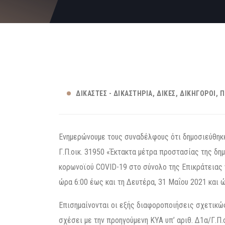
ΔΙΚΑΣΤΈΣ - ΔΙΚΑΣΤΉΡΙΑ
ΔΊΚΕΣ
ΔΙΚΗΓΌΡΟΙ
Π
Ενημερώνουμε τους συναδέλφους ότι δημοσιεύθηκε 
Γ.Π.οικ. 31950 «Έκτακτα μέτρα προστασίας της δη
κορωνοϊού COVID-19 στο σύνολο της Επικράτειας γ
ώρα 6:00 έως και τη Δευτέρα, 31 Μαΐου 2021 και ώ
Επισημαίνονται οι εξής διαφοροποιήσεις σχετικώς
σχέσει με την προηγούμενη ΚΥΑ υπ’ αριθ. Δ1α/Γ.Π.ο