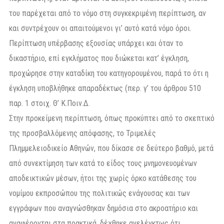
του παρέχεται από το νόμο στη συγκεκριμένη περίπτωση, αν
και συντρέχουν οι απαιτούμενοι γι’ αυτό κατά νόμο όροι.
Περίπτωση υπέρβασης εξουσίας υπάρχει και όταν το
δικαστήριο, επί εγκλήματος που διώκεται κατ’ έγκληση,
προχώρησε στην καταδίκη του κατηγορουμένου, παρά το ότι η
έγκληση υποβλήθηκε απαραδέκτως (περ. γ’ του άρθρου 510
παρ. 1 στοιχ. Θ’ Κ.Ποιν.Δ.
Στην προκείμενη περίπτωση, όπως προκύπτει από το σκεπτικό
της προσβαλλόμενης απόφασης, το Τριμελές
Πλημμελειοδικείο Αθηνών, που δίκασε σε δεύτερο βαθμό, μετά
από συνεκτίμηση των κατά το είδος τους μνημονευομένων
αποδεικτικών μέσων, ήτοι της χωρίς όρκο κατάθεσης του
νομίμου εκπροσώπου της πολιτικώς ενάγουσας και των
εγγράφων που αναγνώσθηκαν δημόσια στο ακροατήριο και
αναφέρονται στα πρακτικά, δέχθηκε ανελέγκτως ότι