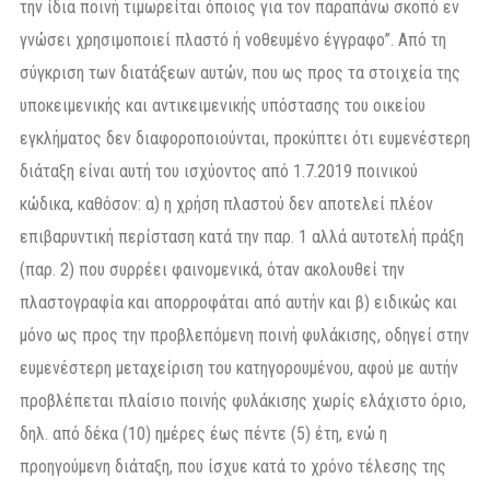
την ίδια ποινή τιμωρείται όποιος για τον παραπάνω σκοπό εν
γνώσει χρησιμοποιεί πλαστό ή νοθευμένο έγγραφο”. Από τη
σύγκριση των διατάξεων αυτών, που ως προς τα στοιχεία της
υποκειμενικής και αντικειμενικής υπόστασης του οικείου
εγκλήματος δεν διαφοροποιούνται, προκύπτει ότι ευμενέστερη
διάταξη είναι αυτή του ισχύοντος από 1.7.2019 ποινικού
κώδικα, καθόσον: α) η χρήση πλαστού δεν αποτελεί πλέον
επιβαρυντική περίσταση κατά την παρ. 1 αλλά αυτοτελή πράξη
(παρ. 2) που συρρέει φαινομενικά, όταν ακολουθεί την
πλαστογραφία και απορροφάται από αυτήν και β) ειδικώς και
μόνο ως προς την προβλεπόμενη ποινή φυλάκισης, οδηγεί στην
ευμενέστερη μεταχείριση του κατηγορουμένου, αφού με αυτήν
προβλέπεται πλαίσιο ποινής φυλάκισης χωρίς ελάχιστο όριο,
δηλ. από δέκα (10) ημέρες έως πέντε (5) έτη, ενώ η
προηγούμενη διάταξη, που ίσχυε κατά το χρόνο τέλεσης της