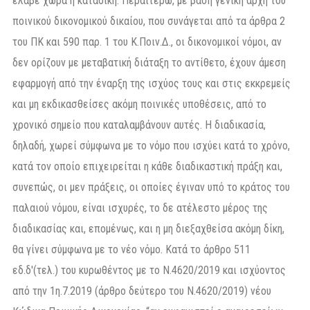
έλαβε χώρα η καταδίκη. Περαιτέρω, με βάση γενική αρχή του
ποινικού δικονομικού δικαίου, που συνάγεται από τα άρθρα 2
του ΠΚ και 590 παρ. 1 του Κ.Ποιν.Δ., οι δικονομικοί νόμοι, αν
δεν ορίζουν με μεταβατική διάταξη το αντίθετο, έχουν άμεση
εφαρμογή από την έναρξη της ισχύος τους και στις εκκρεμείς
και μη εκδικασθείσες ακόμη ποινικές υποθέσεις, από το
χρονικό σημείο που καταλαμβάνουν αυτές. Η διαδικασία,
δηλαδή, χωρεί σύμφωνα με το νόμο που ισχύει κατά το χρόνο,
κατά τον οποίο επιχειρείται η κάθε διαδικαστική πράξη και,
συνεπώς, οι μεν πράξεις, οι οποίες έγιναν υπό το κράτος του
παλαιού νόμου, είναι ισχυρές, το δε ατέλεστο μέρος της
διαδικασίας και, επομένως, και η μη διεξαχθείσα ακόμη δίκη,
θα γίνει σύμφωνα με το νέο νόμο. Κατά το άρθρο 511
εδ.δ'(τελ.) του κυρωθέντος με το Ν.4620/2019 και ισχύοντος
από την 1η.7.2019 (άρθρο δεύτερο του Ν.4620/2019) νέου