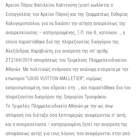
Αρείου Πάγου Βασιλείου Χαλντούπη (γιατί κωλύεται ο
Εισαγγελέας του Αρείου Πάγου) και της Γραμματέως Ευθυμίας
Καλογεροπούλου, για να δικάσει την αίτηση αναιρέσεως της
αναιρεσείουσας – κατηγορουμένης, Ξ.Π. του Θ., κατοίκου …, η
οποία παραστάθηκε διά της πληρεξουσίας δικηγόρου της
Αλεξάνδρας Καραβιώτη, για αναίρεση της υπ’ αριθμ.
ΖΤ2169/2019 αποφάσεως του Τριμελούς Πλημμελειοδικείου
Αθηνών. Με πολιτικώς ενάγουσα την ανώνυμη εταιρεία με την
επωνυμία “LOUIS VUITTON MALLETIER”, νομίμως
εκπροσωπουμένη, που εδρεύει στη …, και παραστάθηκε δια του
πληρεξουσίου δικηγόρου της Γρηγορίου Τρουφάκου.
Το Τριμελές Πλημμελειοδικείο Αθηνών με την ως άνω
απόφασή του διέταξε όσα λεπτομερώς αναφέρονται σ’ αυτή,
και η αναιρεσείουσα – κατηγορουμένη ζητεί την αναίρεση της
αποφάσεως αυτής για τους λόγους που αναφέρονται στην από