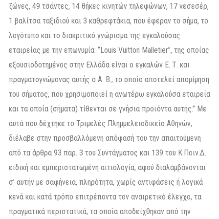
ζώνες, 49 τσάντες, 14 θήκες κινητών τηλεφώνων, 17 νεσεσέρ,
1 βαλίτσα ταξιδιού και 3 καθρεφτάκια, που έφεραν το σήμα, το
λογότυπο και το διακριτικό γνώρισμα της εγκαλούσας
εταιρείας με την επωνυμία: “Louis Vuitton Malletier”, της οποίας
εξουσιοδοτημένος στην Ελλάδα είναι ο εγκαλών Ε. Τ. και
πραγματογνώμονας αυτής ο Α. Β., το οποίο αποτελεί απομίμηση
του σήματος, που χρησιμοποιεί η ανωτέρω εγκαλούσα εταιρεία
και τα οποία (σήματα) τίθενται σε γνήσια προϊόντα αυτής.” Με
αυτά που δέχτηκε το Τριμελές Πλημμελειοδικείο Αθηνών,
διέλαβε στην προσβαλλόμενη απόφασή του την απαιτούμενη
από τα άρθρα 93 παρ. 3 του Συντάγματος και 139 του Κ.Ποιν.Δ.
ειδική και εμπεριστατωμένη αιτιολογία, αφού διαλαμβάνονται
σ’ αυτήν με σαφήνεια, πληρότητα, χωρίς αντιφάσεις ή λογικά
κενά και κατά τρόπο επιτρέποντα τον αναιρετικό έλεγχο, τα
πραγματικά περιστατικά, τα οποία αποδείχθηκαν από την