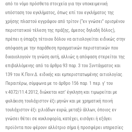
από το νόμο πρόσθετα στοιχεία για την υποκειμενική
υπόσταση του εγκλήματος, όπως επί του εγκλήματος της
χρήσης πλαστού εγγράφου από τρίτον (“εν γνώσει” ορισμένου
περιστατικού τέλεση της πράξης, άμεσος δηλαδή δόλος),
πρέπει η ύπαρξη τέτοιου δόλου να αιτιολογείται ειδικώς στην
απόφαση με την παράθεση πραγματικών περιστατικών που
δικαιολογούν τη γνώση αυτή, αλλιώς η απόφαση στερείται της
επιβαλλόμενης από τα άρθρα 93 παρ. 3 του Συντάγματος και
139 του Κ.Ποιν.Δ. ειδικής και εμπεριστατωμένης αιτιολογίας.
Περαιτέρω, σύμφωνα με το άρθρο 156 παρ. 1 περ. γ’ του
ν.4072/11.4.2012, διώκεται κατ’ έγκληση και τιμωρείται με
φυλάκιση τουλάχιστον έξι μηνών και με χρηματική ποινή
τουλάχιστον έξι χιλιάδων ευρώ, μεταξύ άλλων, όποιος εν
γνώσει θέτει σε κυκλοφορία, κατέχει, εισάγει ή εξάγει
προϊόντα που φέρουν αλλότριο σήμα ή προσφέρει υπηρεσίες