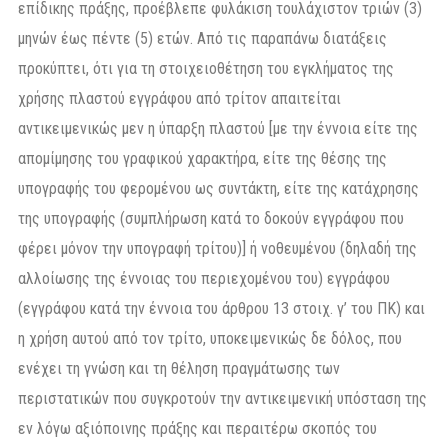
επίδικης πράξης, προέβλεπε φυλάκιση τουλάχιστον τριών (3)
μηνών έως πέντε (5) ετών. Από τις παραπάνω διατάξεις
προκύπτει, ότι για τη στοιχειοθέτηση του εγκλήματος της
χρήσης πλαστού εγγράφου από τρίτον απαιτείται
αντικειμενικώς μεν η ύπαρξη πλαστού [με την έννοια είτε της
απομίμησης του γραφικού χαρακτήρα, είτε της θέσης της
υπογραφής του φερομένου ως συντάκτη, είτε της κατάχρησης
της υπογραφής (συμπλήρωση κατά το δοκούν εγγράφου που
φέρει μόνον την υπογραφή τρίτου)] ή νοθευμένου (δηλαδή της
αλλοίωσης της έννοιας του περιεχομένου του) εγγράφου
(εγγράφου κατά την έννοια του άρθρου 13 στοιχ. γ’ του ΠΚ) και
η χρήση αυτού από τον τρίτο, υποκειμενικώς δε δόλος, που
ενέχει τη γνώση και τη θέληση πραγμάτωσης των
περιστατικών που συγκροτούν την αντικειμενική υπόσταση της
εν λόγω αξιόποινης πράξης και περαιτέρω σκοπός του