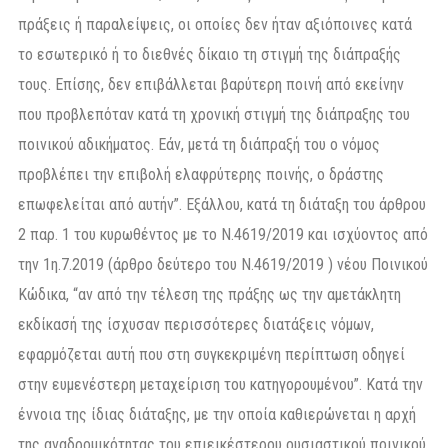
πράξεις ή παραλείψεις, οι οποίες δεν ήταν αξιόποινες κατά
το εσωτερικό ή το διεθνές δίκαιο τη στιγμή της διάπραξής
τους. Επίσης, δεν επιβάλλεται βαρύτερη ποινή από εκείνην
που προβλεπόταν κατά τη χρονική στιγμή της διάπραξης του
ποινικού αδικήματος. Εάν, μετά τη διάπραξή του ο νόμος
προβλέπει την επιβολή ελαφρύτερης ποινής, ο δράστης
επωφελείται από αυτήν”. Εξάλλου, κατά τη διάταξη του άρθρου
2 παρ. 1 του κυρωθέντος με το Ν.4619/2019 και ισχύοντος από
την 1η.7.2019 (άρθρο δεύτερο του Ν.4619/2019 ) νέου Ποινικού
Κώδικα, “αν από την τέλεση της πράξης ως την αμετάκλητη
εκδίκασή της ίσχυσαν περισσότερες διατάξεις νόμων,
εφαρμόζεται αυτή που στη συγκεκριμένη περίπτωση οδηγεί
στην ευμενέστερη μεταχείριση του κατηγορουμένου”. Κατά την
έννοια της ίδιας διάταξης, με την οποία καθιερώνεται η αρχή
της αναδρομικότητας του επιεικέστερου ουσιαστικού ποινικού