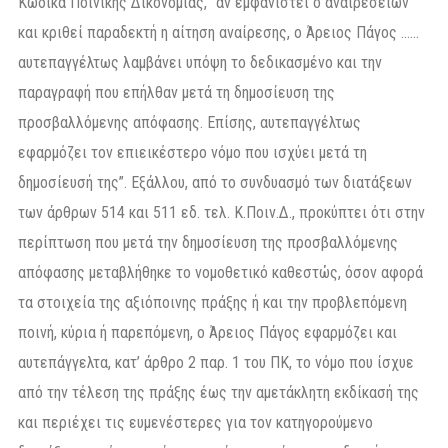
Κώδικα Ποινικής Δικονομίας, “αν εμφανιστεί ο αναιρεσείων
και κριθεί παραδεκτή η αίτηση αναίρεσης, ο Άρειος Πάγος ……
αυτεπαγγέλτως λαμβάνει υπόψη το δεδικασμένο και την
παραγραφή που επήλθαν μετά τη δημοσίευση της
προσβαλλόμενης απόφασης. Επίσης, αυτεπαγγέλτως
εφαρμόζει τον επιεικέστερο νόμο που ισχύει μετά τη
δημοσίευσή της”. Εξάλλου, από το συνδυασμό των διατάξεων
των άρθρων 514 και 511 εδ. τελ. Κ.Ποιν.Δ., προκύπτει ότι στην
περίπτωση που μετά την δημοσίευση της προσβαλλόμενης
απόφασης μεταβλήθηκε το νομοθετικό καθεστώς, όσον αφορά
τα στοιχεία της αξιόποινης πράξης ή και την προβλεπόμενη
ποινή, κύρια ή παρεπόμενη, ο Άρειος Πάγος εφαρμόζει και
αυτεπάγγελτα, κατ’ άρθρο 2 παρ. 1 του ΠΚ, το νόμο που ίσχυε
από την τέλεση της πράξης έως την αμετάκλητη εκδίκασή της
και περιέχει τις ευμενέστερες για τον κατηγορούμενο