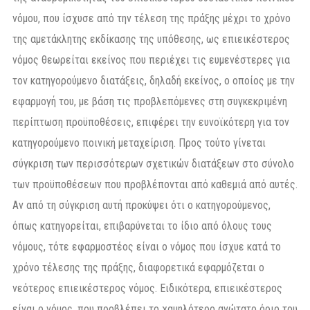
νόμου, που ίσχυσε από την τέλεση της πράξης μέχρι το χρόνο
της αμετάκλητης εκδίκασης της υπόθεσης, ως επιεικέστερος
νόμος θεωρείται εκείνος που περιέχει τις ευμενέστερες για
τον κατηγορούμενο διατάξεις, δηλαδή εκείνος, ο οποίος με την
εφαρμογή του, με βάση τις προβλεπόμενες στη συγκεκριμένη
περίπτωση προϋποθέσεις, επιφέρει την ευνοϊκότερη για τον
κατηγορούμενο ποινική μεταχείριση. Προς τούτο γίνεται
σύγκριση των περισσότερων σχετικών διατάξεων στο σύνολο
των προϋποθέσεων που προβλέπονται από καθεμιά από αυτές.
Αν από τη σύγκριση αυτή προκύψει ότι ο κατηγορούμενος,
όπως κατηγορείται, επιβαρύνεται το ίδιο από όλους τους
νόμους, τότε εφαρμοστέος είναι ο νόμος που ίσχυε κατά το
χρόνο τέλεσης της πράξης, διαφορετικά εφαρμόζεται ο
νεότερος επιεικέστερος νόμος. Ειδικότερα, επιεικέστερος
είναι ο νόμος, που προβλέπει το χαμηλότερο ανώτατο όριο του