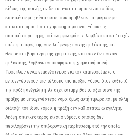
είδους της ποινής, αν δε το ανώτατο όριο είναι το ίδιο,
επιεικέστερος είναι αυτός που προβλέπει το μικρότερο
κατώτατο όριο. Για το χαρακτηρισμό ενός νόμου ως
επιεικέστερου ή μη, επί πλημμελημάτων, λαμβάνεται κατ’ αρχήν
υπόψη το ύψος της απειλούμενης ποινής φυλάκισης, που
θεωρείται βαρύτερη της χρηματικής, επί ίσων δε ποινών
φυλάκισης, λαμβάνεται υπόψη και η χρηματική ποινή.
Προδήλως είναι ευμενέστερος για τον κατηγορούμενο ο
μεταγενέστερος της τέλεσης της πράξης νόμος, όταν καθιστά
την πράξη ανέγκλητη. Αν έχει καταργηθεί το αξιόποινο της
πράξης με μεταγενέστερο νόμο, όμως αυτή τιμωρείται με άλλη
διάταξη του ίδιου νόμου, η πράξη δεν καθίσταται ανέγκλητη.
Ακόμη, επιεικέστερος είναι ο νόμος, ο οποίος δεν
περιλαμβάνει την επιβαρυντική περίπτωση, υπό την οποία