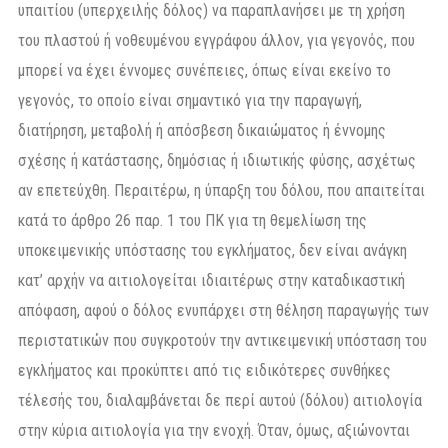
υπαιτίου (υπερχειλής δόλος) να παραπλανήσει με τη χρήση
του πλαστού ή νοθευμένου εγγράφου άλλον, για γεγονός, που
μπορεί να έχει έννομες συνέπειες, όπως είναι εκείνο το
γεγονός, το οποίο είναι σημαντικό για την παραγωγή,
διατήρηση, μεταβολή ή απόσβεση δικαιώματος ή έννομης
σχέσης ή κατάστασης, δημόσιας ή ιδιωτικής φύσης, ασχέτως
αν επετεύχθη. Περαιτέρω, η ύπαρξη του δόλου, που απαιτείται
κατά το άρθρο 26 παρ. 1 του ΠΚ για τη θεμελίωση της
υποκειμενικής υπόστασης του εγκλήματος, δεν είναι ανάγκη
κατ’ αρχήν να αιτιολογείται ιδιαιτέρως στην καταδικαστική
απόφαση, αφού ο δόλος ενυπάρχει στη θέληση παραγωγής των
περιστατικών που συγκροτούν την αντικειμενική υπόσταση του
εγκλήματος και προκύπτει από τις ειδικότερες συνθήκες
τέλεσής του, διαλαμβάνεται δε περί αυτού (δόλου) αιτιολογία
στην κύρια αιτιολογία για την ενοχή. Όταν, όμως, αξιώνονται