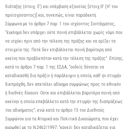
διάταξης (στοιχ. Ε’) και υπέρβαση εξουσίας [στοιχ.Θ’ (H’ του
προϊσχύσαντος)] και, συνεπώς, είναι παραδεκτή.
Σύμφωνα με το άρθρο 7 παρ. 1 του ισχύοντος Συντάγματος,
“έγκλημα δεν υπάρχει ούτε ποινή επιβάλλεται χωρίς νόμο που
να ισχύει πριν από την τέλεση της πράξης και να ορίζει τα
στοιχεία της. Ποτέ δεν επιβάλλεται ποινή βαρύτερη από
εκείνη που προβλεπόταν κατά την τέλεση της πράξης”. Επίσης,
κατά το άρθρο 7 παρ. 1 της ΕΣΔΑ, “ουδείς δύναται να
καταδικασθή δια πράξιν ή παράλειψιν η οποία, καθ’ ην στιγμήν
διεπράχθη, δεν απετέλει αδίκημα συμφώνως προς το εθνικόν
ή διεθνές δίκαιον. Ούτε και επιβάλλεται βαρυτέρα ποινή από
εκείνην η οποία επεβάλλετο κατά την στιγμήν της διαπράξεως
του αδικήματος”, ενώ κατά το άρθρο 15 του Διεθνούς
Συμφώνου για τα Ατομικά και Πολιτικά Δικαιώματα, που έχει
κυρωθεί με το Ν.2462/1997, “κανείς δεν καταδικάζεται για