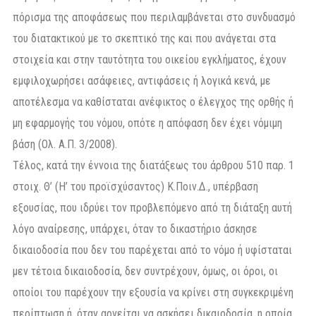
πόρισμα της αποφάσεως που περιλαμβάνεται στο συνδυασμό
του διατακτικού με το σκεπτικό της και που ανάγεται στα
στοιχεία και στην ταυτότητα του οικείου εγκλήματος, έχουν
εμφιλοχωρήσει ασάφειες, αντιφάσεις ή λογικά κενά, με
αποτέλεσμα να καθίσταται ανέφικτος ο έλεγχος της ορθής ή
μη εφαρμογής του νόμου, οπότε η απόφαση δεν έχει νόμιμη
βάση (Ολ. Α.Π. 3/2008).
Τέλος, κατά την έννοια της διατάξεως του άρθρου 510 παρ. 1
στοιχ. Θ’ (Η’ του προϊσχύσαντος) Κ.Ποιν.Δ., υπέρβαση
εξουσίας, που ιδρύει τον προβλεπόμενο από τη διάταξη αυτή
λόγο αναίρεσης, υπάρχει, όταν το δικαστήριο άσκησε
δικαιοδοσία που δεν του παρέχεται από το νόμο ή υφίσταται
μεν τέτοια δικαιοδοσία, δεν συντρέχουν, όμως, οι όροι, οι
οποίοι του παρέχουν την εξουσία να κρίνει στη συγκεκριμένη
περίπτωση ή, όταν αρνείται να ασκήσει δικαιοδοσία, η οποία