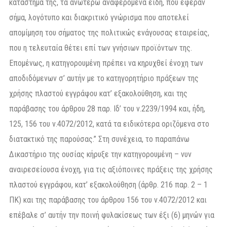
κατάστημά της, τα ανωτέρω αναφερόμενα είδη, που έφεραν
σήμα, λογότυπο και διακριτικό γνώρισμα που αποτελεί
απομίμηση του σήματος της πολιτικώς ενάγουσας εταιρείας,
που η τελευταία θέτει επί των γνήσιων προϊόντων της.
Επομένως, η κατηγορουμένη πρέπει να κηρυχθεί ένοχη των
αποδιδόμενων σ’ αυτήν με το κατηγορητήριο πράξεων της
χρήσης πλαστού εγγράφου κατ’ εξακολούθηση, και της
παράβασης του άρθρου 28 παρ. Ιδ’ του ν.2239/1994 και, ήδη,
125, 156 του ν.4072/2012, κατά τα ειδικότερα οριζόμενα στο
διατακτικό της παρούσας.” Στη συνέχεια, το παραπάνω
Δικαστήριο της ουσίας κήρυξε την κατηγορουμένη – νυν
αναιρεσείουσα ένοχη, για τις αξιόποινες πράξεις της χρήσης
πλαστού εγγράφου, κατ’ εξακολούθηση (άρθρ. 216 παρ. 2 – 1
ΠΚ) και της παράβασης του άρθρου 156 του ν.4072/2012 και
επέβαλε σ’ αυτήν την ποινή φυλακίσεως των έξι (6) μηνών για