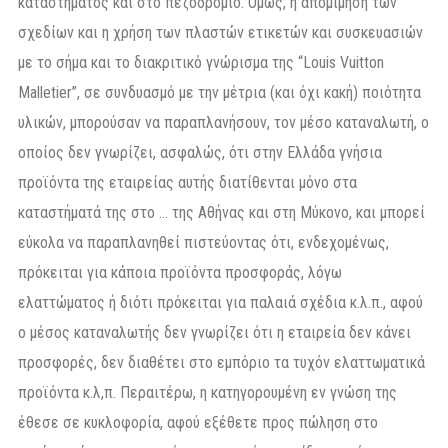
καταστήματος και στο πεζοδρόμιο. Όμως, η απομίμηση των
σχεδίων και η χρήση των πλαστών ετικετών και συσκευασιών
με το σήμα και το διακριτικό γνώρισμα της “Louis Vuitton
Malletier”, σε συνδυασμό με την μέτρια (και όχι κακή) ποιότητα
υλικών, μπορούσαν να παραπλανήσουν, τον μέσο καταναλωτή, ο
οποίος δεν γνωρίζει, ασφαλώς, ότι στην Ελλάδα γνήσια
προϊόντα της εταιρείας αυτής διατίθενται μόνο στα
καταστήματά της στο … της Αθήνας και στη Μύκονο, και μπορεί
εύκολα να παραπλανηθεί πιστεύοντας ότι, ενδεχομένως,
πρόκειται για κάποια προϊόντα προσφοράς, λόγω
ελαττώματος ή διότι πρόκειται για παλαιά σχέδια κ.λ.π., αφού
ο μέσος καταναλωτής δεν γνωρίζει ότι η εταιρεία δεν κάνει
προσφορές, δεν διαθέτει στο εμπόριο τα τυχόν ελαττωματικά
προϊόντα κ.λ,π. Περαιτέρω, η κατηγορουμένη εν γνώση της
έθεσε σε κυκλοφορία, αφού εξέθετε προς πώληση στο