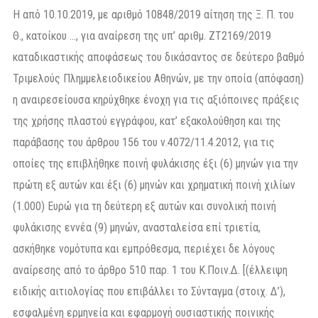
Η από 10.10.2019, με αριθμό 10848/2019 αίτηση της Ξ. Π. του
Θ., κατοίκου …, για αναίρεση της υπ’ αριθμ. ΖΤ2169/2019
καταδικαστικής αποφάσεως του δικάσαντος σε δεύτερο βαθμό
Τριμελούς Πλημμελειοδικείου Αθηνών, με την οποία (απόφαση)
η αναιρεσείουσα κηρύχθηκε ένοχη για τις αξιόποινες πράξεις
της χρήσης πλαστού εγγράφου, κατ’ εξακολούθηση και της
παράβασης του άρθρου 156 του ν.4072/11.4.2012, για τις
οποίες της επιβλήθηκε ποινή φυλάκισης έξι (6) μηνών για την
πρώτη εξ αυτών και έξι (6) μηνών και χρηματική ποινή χιλίων
(1.000) Ευρώ για τη δεύτερη εξ αυτών και συνολική ποινή
φυλάκισης εννέα (9) μηνών, ανασταλείσα επί τριετία,
ασκήθηκε νομότυπα και εμπρόθεσμα, περιέχει δε λόγους
αναίρεσης από το άρθρο 510 παρ. 1 του Κ.Ποιν.Δ. [(έλλειψη
ειδικής αιτιολογίας που επιβάλλει το Σύνταγμα (στοιχ. Δ’),
εσφαλμένη ερμηνεία και εφαρμογή ουσιαστικής ποινικής