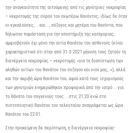
την αναγκαιότητα της αιτούμενης από τις μηνύτριες νεκροψίας
– νεκροτομής της σορού του ανωτέρω θανόντος, ιδίως δε όταν
οι εγκαλούσες, … και …, σύζυγος και μητέρα του θανόντα, που
δήλωσαν παράσταση για την υποστήριξη της κατηγορίας,
αμφισβητούν όχι μόνο την αιτία θανάτου του ασθενούς (είναι
χαρακτηριστικό ότι στην από 31-3-2021 μήνυση τους ζητούν τη
διενέργεια νεκροψίας – νεκροτομής «για τη διαπίστωση των
αληθών αιτίων του θανάτου του συζύγου και υιού μας, .»), αλλά
και την ακριβή ώρα θανάτου του, αφού κατά τους ισχυρισμούς
των μηνυτριών ενημερώθηκαν προφορικά από την ιατρό … για
το θάνατο του συγγενούς τους … στις 21:20΄ενώ στο
πιστοποιητικό θανάτου του τελευταίου αναγράφεται ως ώρα
θανάτου του 22:01.
Στην προκείμενη δε περίπτωση, η διενέργεια νεκροψίας-