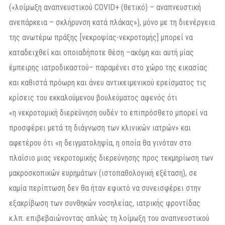
(«λοίμωξη αναπνευστικού COVID+ (θετικό) – αναπνευστική
ανεπάρκεια – σκλήρυνση κατά πλάκας»), μόνο με τη διενέργεια
της ανωτέρω πράξης [νεκροψίας-νεκροτομής] μπορεί να
καταδειχθεί και οποιαδήποτε θέση –ακόμη και αυτή μίας
έμπειρης ιατροδικαστού– παραμένει στο χώρο της εικασίας
και καθιστά πρόωρη και άνευ αντικειμενικού ερείσματος τις
κρίσεις του εκκαλούμενου βουλεύματος αφενός ότι
«η νεκροτομική διερεύνηση ουδέν το επιπρόσθετο μπορεί να
προσφέρει μετά τη διάγνωση των κλινικών ιατρών» και
αφετέρου ότι «η δειγματοληψία, η οποία θα γινόταν στο
πλαίσιο μιας νεκροτομικής διερεύνησης προς τεκμηρίωση των
μακροσκοπικών ευρημάτων (ιστοπαθολογική εξέταση), σε
καμία περίπτωση δεν θα ήταν εφικτό να συνεισφέρει στην
εξακρίβωση των συνθηκών νοσηλείας, ιατρικής φροντίδας
κ.λπ. επιβεβαιώνοντας απλώς τη λοίμωξη του αναπνευστικού