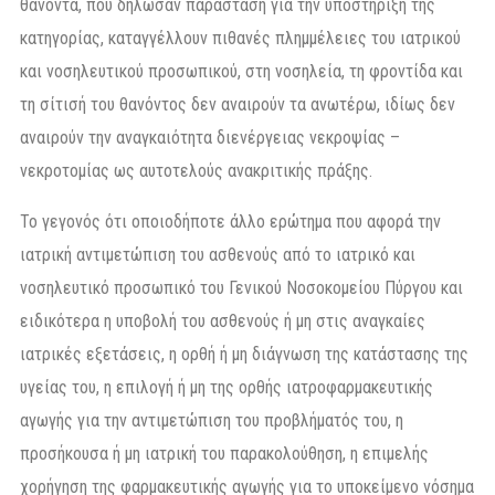
θανόντα, που δήλωσαν παράσταση για την υποστήριξη της
κατηγορίας, καταγγέλλουν πιθανές πλημμέλειες του ιατρικού
και νοσηλευτικού προσωπικού, στη νοσηλεία, τη φροντίδα και
τη σίτισή του θανόντος δεν αναιρούν τα ανωτέρω, ιδίως δεν
αναιρούν την αναγκαιότητα διενέργειας νεκροψίας –
νεκροτομίας ως αυτοτελούς ανακριτικής πράξης.
Το γεγονός ότι οποιοδήποτε άλλο ερώτημα που αφορά την
ιατρική αντιμετώπιση του ασθενούς από το ιατρικό και
νοσηλευτικό προσωπικό του Γενικού Νοσοκομείου Πύργου και
ειδικότερα η υποβολή του ασθενούς ή μη στις αναγκαίες
ιατρικές εξετάσεις, η ορθή ή μη διάγνωση της κατάστασης της
υγείας του, η επιλογή ή μη της ορθής ιατροφαρμακευτικής
αγωγής για την αντιμετώπιση του προβλήματός του, η
προσήκουσα ή μη ιατρική του παρακολούθηση, η επιμελής
χορήγηση της φαρμακευτικής αγωγής για το υποκείμενο νόσημα