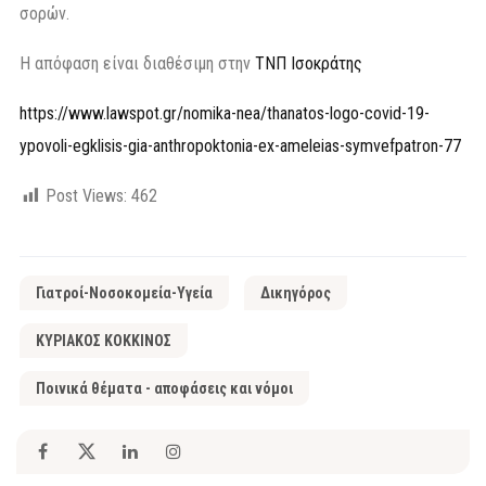
σορών.
Η απόφαση είναι διαθέσιμη στην
ΤΝΠ Ισοκράτης
https://www.lawspot.gr/nomika-nea/thanatos-logo-covid-19-
ypovoli-egklisis-gia-anthropoktonia-ex-ameleias-symvefpatron-77
Post Views:
462
Γιατροί-Νοσοκομεία-Υγεία
Δικηγόρος
ΚΥΡΙΑΚΟΣ ΚΟΚΚΙΝΟΣ
Ποινικά θέματα - αποφάσεις και νόμοι