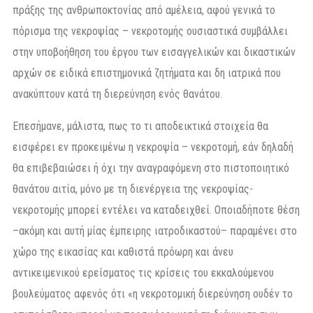
πράξης της ανθρωποκτονίας από αμέλεια, αφού γενικά το
πόρισμα της νεκροψίας – νεκροτομής ουσιαστικά συμβάλλει
στην υποβοήθηση του έργου των εισαγγελικών και δικαστικών
αρχών σε ειδικά επιστημονικά ζητήματα και δη ιατρικά που
ανακύπτουν κατά τη διερεύνηση ενός θανάτου.
Επεσήμανε, μάλιστα, πως το τι αποδεικτικά στοιχεία θα
εισφέρει εν προκειμένω η νεκροψία – νεκροτομή, εάν δηλαδή
θα επιβεβαιώσει ή όχι την αναγραφόμενη στο πιστοποιητικό
θανάτου αιτία, μόνο με τη διενέργεια της νεκροψίας-
νεκροτομής μπορεί εντέλει να καταδειχθεί. Οποιαδήποτε θέση
–ακόμη και αυτή μίας έμπειρης ιατροδικαστού– παραμένει στο
χώρο της εικασίας και καθιστά πρόωρη και άνευ
αντικειμενικού ερείσματος τις κρίσεις του εκκαλούμενου
βουλεύματος αφενός ότι «η νεκροτομική διερεύνηση ουδέν το