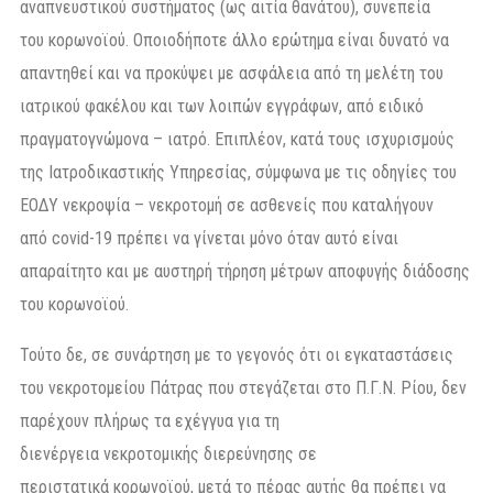
αναπνευστικού συστήματος (ως αιτία θανάτου), συνεπεία
του κορωνοϊού. Οποιοδήποτε άλλο ερώτημα είναι δυνατό να
απαντηθεί και να προκύψει με ασφάλεια από τη μελέτη του
ιατρικού φακέλου και των λοιπών εγγράφων, από ειδικό
πραγματογνώμονα – ιατρό. Επιπλέον, κατά τους ισχυρισμούς
της Ιατροδικαστικής Υπηρεσίας, σύμφωνα με τις οδηγίες του
ΕΟΔΥ νεκροψία – νεκροτομή σε ασθενείς που καταλήγουν
από covid-19 πρέπει να γίνεται μόνο όταν αυτό είναι
απαραίτητο και με αυστηρή τήρηση μέτρων αποφυγής διάδοσης
του κορωνοϊού.
Τούτο δε, σε συνάρτηση με το γεγονός ότι οι εγκαταστάσεις
του νεκροτομείου Πάτρας που στεγάζεται στο Π.Γ.Ν. Ρίου, δεν
παρέχουν πλήρως τα εχέγγυα για τη
διενέργεια νεκροτομικής διερεύνησης σε
περιστατικά κορωνοϊού, μετά το πέρας αυτής θα πρέπει να