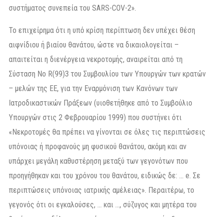
συστήματος συνεπεία του SARS-COV-2».
Το επιχείρημα ότι η υπό κρίση περίπτωση δεν υπέχει θέση
αιφνίδιου ή βιαίου θανάτου, ώστε να δικαιολογείται –
απαιτείται η διενέργεια νεκροτομής, αναιρείται από τη
Σύσταση Νο R(99)3 του Συμβουλίου των Υπουργών των κρατών
– μελών της ΕΕ, για την Εναρμόνιση των Κανόνων των
Ιατροδικαστικών Πράξεων (υιοθετήθηκε από το Συμβούλιο
Υπουργών στις 2 Φεβρουαρίου 1999) που συστήνει ότι
«Νεκροτομές θα πρέπει να γίνονται σε όλες τις περιπτώσεις
υπόνοιας ή προφανούς μη φυσικού θανάτου, ακόμη και αν
υπάρχει μεγάλη καθυστέρηση μεταξύ των γεγονότων που
προηγήθηκαν και του χρόνου του θανάτου, ειδικώς δε: … e. Σε
περιπτώσεις υπόνοιας ιατρικής αμέλειας». Περαιτέρω, το
γεγονός ότι οι εγκαλούσες, … και …, σύζυγος και μητέρα του