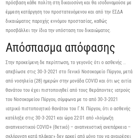
πρόσβαση κάθε πολίτη στη δικαιοσύνη και θα ισοδυναμούσε με
έμμεση κατάργηση του προστατευόμενου και από την ΕΣΔΑ
δικαιώματος παροχής εννόμου προστασίας, καθώς
προσβάλλει την ίδια την υπόσταση του δικαιώματος.
Απόσπασμα απόφασης
Στην προκείμενη δε περίπτωση, το γεγονός ότι ο ασθενής …
απεβίωσε στις 30-3-2021 στο Γενικό Νοσοκομείο Πύργου, μετά
από νοσηλεία (28) ημερών στην μονάδα COVID και ότι ως αιτία
θανάτου του έχει πιστοποιηθεί από τους θεράποντες ιατρούς
του Νοσοκομείου Πύργου, σύμφωνα με το από 30-3-2021
ιατρικό πιστοποιητικό θανάτου του Γ.Ν. Πύργου, ότι ο ασθενής
κατέληξε στις 30-3-2021 και ώρα 22:01 από «λοίμωξη
αναπνευστικού COVID+ (θετικό) – αναπνευστική ανεπάρκεια –
σκλήρυνση κατά πλάκας» δεν αρκεί από μόνο του να αναιρέσει