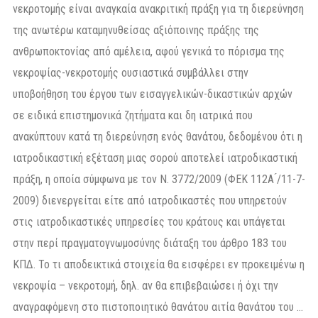
νεκροτομής είναι αναγκαία ανακριτική πράξη για τη διερεύνηση
της ανωτέρω καταμηνυθείσας αξιόποινης πράξης της
ανθρωποκτονίας από αμέλεια, αφού γενικά το πόρισμα της
νεκροψίας-νεκροτομής ουσιαστικά συμβάλλει στην
υποβοήθηση του έργου των εισαγγελικών-δικαστικών αρχών
σε ειδικά επιστημονικά ζητήματα και δη ιατρικά που
ανακύπτουν κατά τη διερεύνηση ενός θανάτου, δεδομένου ότι η
ιατροδικαστική εξέταση μιας σορού αποτελεί ιατροδικαστική
πράξη, η οποία σύμφωνα με τον Ν. 3772/2009 (ΦΕΚ 112Α ́/11-7-
2009) διενεργείται είτε από ιατροδικαστές που υπηρετούν
στις ιατροδικαστικές υπηρεσίες του κράτους και υπάγεται
στην περί πραγματογνωμοσύνης διάταξη του άρθρο 183 του
ΚΠΔ. Το τι αποδεικτικά στοιχεία θα εισφέρει εν προκειμένω η
νεκροψία – νεκροτομή, δηλ. αν θα επιβεβαιώσει ή όχι την
αναγραφόμενη στο πιστοποιητικό θανάτου αιτία θανάτου του …