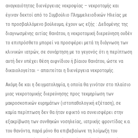
αναγκαιότητας διενέργειας νεκροψίας – νεκροτομής και
έγιναν δεκτοί από το Συμβούλιο Πλημμελειοδικών Ηλείας με
το προσβαλλόμενο βούλευμα, έχουν ως εξής : Δεδομένης της
διαγνωσμένης αιτίας θανάτου, η νεκροτομική διερεύνηση ουδέν
το επιπρόσθετο μπορεί να προσφέρει μετά τη διάγνωση των
κλινικών ιατρών, σε συνάρτηση με το γεγονός ότι η περίπτωση
αυτή δεν υπέχει θέση αιφνίδιου ή βίαιου θανάτου, ώστε να
δικαιολογείται – απαιτείται η διενέργεια νεκροτομής.
Ακόμη δε και η δειγματοληψία, η οποία θα γινόταν στο πλαίσιο
μιας νεκροτομικής διερεύνησης προς τεκμηρίωση των
μακροσκοπικών ευρημάτων (ιστοπαθολογική εξέταση), σε
καμία περίπτωση δεν θα ήταν εφικτό να συνεισφέρει στην
εξακρίβωση των συνθηκών νοσηλείας, ιατρικής φροντίδας κ.α.
του θανόντα, παρά μόνο θα επιβεβαίωνε τη λοίμωξη του