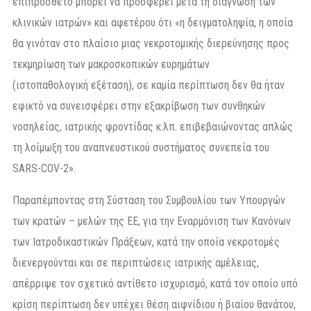
επιπρόσθετο μπορεί να προσφέρει μετά τη διάγνωση των
κλινικών ιατρών» και αφετέρου ότι «η δειγματοληψία, η οποία
θα γινόταν στο πλαίσιο μιας νεκροτομικής διερεύνησης προς
τεκμηρίωση των μακροσκοπικών ευρημάτων
(ιστοπαθολογική εξέταση), σε καμία περίπτωση δεν θα ήταν
εφικτό να συνεισφέρει στην εξακρίβωση των συνθηκών
νοσηλείας, ιατρικής φροντίδας κ.λπ. επιβεβαιώνοντας απλώς
τη λοίμωξη του αναπνευστικού συστήματος συνεπεία του
SARS-COV-2».
Παραπέμποντας στη Σύσταση του Συμβουλίου των Υπουργών
των κρατών – μελών της ΕΕ, για την Εναρμόνιση των Κανόνων
των Ιατροδικαστικών Πράξεων, κατά την οποία νεκροτομές
διενεργούνται και σε περιπτώσεις ιατρικής αμέλειας,
απέρριψε τον σχετικό αντίθετο ισχυρισμό, κατά τον οποίο υπό
κρίση περίπτωση δεν υπέχει θέση αιφνίδιου ή βιαίου θανάτου,