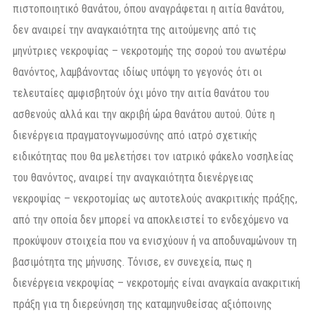
πιστοποιητικό θανάτου, όπου αναγράφεται η αιτία θανάτου,
δεν αναιρεί την αναγκαιότητα της αιτούμενης από τις
μηνύτριες νεκροψίας – νεκροτομής της σορού του ανωτέρω
θανόντος, λαμβάνοντας ιδίως υπόψη το γεγονός ότι οι
τελευταίες αμφισβητούν όχι μόνο την αιτία θανάτου του
ασθενούς αλλά και την ακριβή ώρα θανάτου αυτού. Ούτε η
διενέργεια πραγματογνωμοσύνης από ιατρό σχετικής
ειδικότητας που θα μελετήσει τον ιατρικό φάκελο νοσηλείας
του θανόντος, αναιρεί την αναγκαιότητα διενέργειας
νεκροψίας – νεκροτομίας ως αυτοτελούς ανακριτικής πράξης,
από την οποία δεν μπορεί να αποκλειστεί το ενδεχόμενο να
προκύψουν στοιχεία που να ενισχύουν ή να αποδυναμώνουν τη
βασιμότητα της μήνυσης. Τόνισε, εν συνεχεία, πως η
διενέργεια νεκροψίας – νεκροτομής είναι αναγκαία ανακριτική
πράξη για τη διερεύνηση της καταμηνυθείσας αξιόποινης