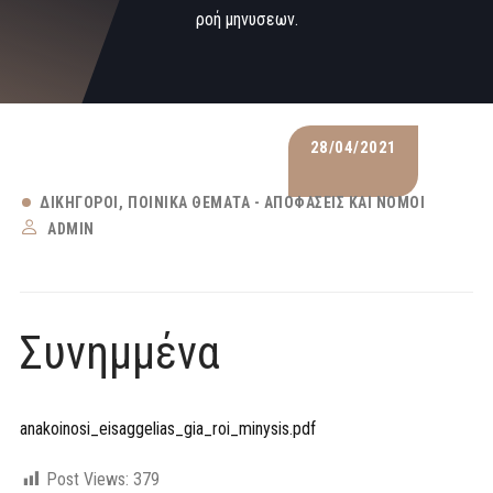
ροή μηνυσεων.
28/04/2021
ΔΙΚΗΓΌΡΟΙ
ΠΟΙΝΙΚΆ ΘΈΜΑΤΑ - ΑΠΟΦΆΣΕΙΣ ΚΑΙ ΝΌΜΟΙ
ADMIN
Συνημμένα
anakoinosi_eisaggelias_gia_roi_minysis.pdf
Post Views:
379