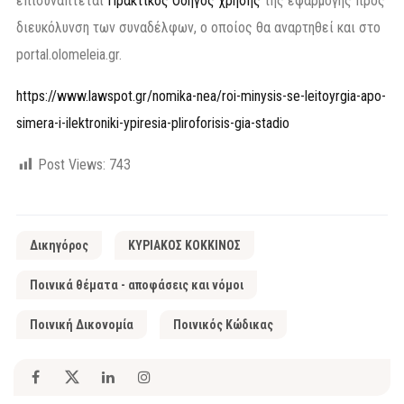
επισυνάπτεται
Πρακτικός Οδηγός χρήσης
της εφαρμογής προς
διευκόλυνση των συναδέλφων, ο οποίος θα αναρτηθεί και στο
portal.olomeleia.gr.
https://www.lawspot.gr/nomika-nea/roi-minysis-se-leitoyrgia-apo-
simera-i-ilektroniki-ypiresia-pliroforisis-gia-stadio
Post Views:
743
Δικηγόρος
ΚΥΡΙΑΚΟΣ ΚΟΚΚΙΝΟΣ
Ποινικά θέματα - αποφάσεις και νόμοι
Ποινική Δικονομία
Ποινικός Κώδικας