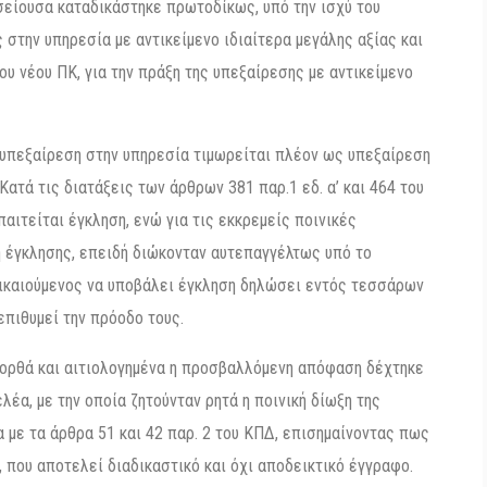
σείουσα καταδικάστηκε πρωτοδίκως, υπό την ισχύ του
 στην υπηρεσία με αντικείμενο ιδιαίτερα μεγάλης αξίας και
του νέου ΠΚ, για την πράξη της υπεξαίρεσης με αντικείμενο
η υπεξαίρεση στην υπηρεσία τιμωρείται πλέον ως υπεξαίρεση
Κατά τις διατάξεις των άρθρων 381 παρ.1 εδ. α’ και 464 του
παιτείται έγκληση, ενώ για τις εκκρεμείς ποινικές
ή έγκλησης, επειδή διώκονταν αυτεπαγγέλτως υπό το
δικαιούμενος να υποβάλει έγκληση δηλώσει εντός τεσσάρων
επιθυμεί την πρόοδο τους.
ι ορθά και αιτιολογημένα η προσβαλλόμενη απόφαση δέχτηκε
λέα, με την οποία ζητούνταν ρητά η ποινική δίωξη της
με τα άρθρα 51 και 42 παρ. 2 του ΚΠΔ, επισημαίνοντας πως
 που αποτελεί διαδικαστικό και όχι αποδεικτικό έγγραφο.