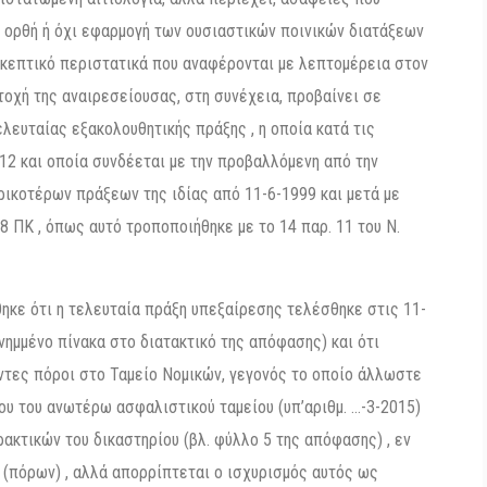
ν ορθή ή όχι εφαρμογή των ουσιαστικών ποινικών διατάξεων
σκεπτικό περιστατικά που αναφέρονται με λεπτομέρεια στον
τοχή της αναιρεσείουσας, στη συνέχεια, προβαίνει σε
λευταίας εξακολουθητικής πράξης , η οποία κατά τις
2 και οποία συνδέεται με την προβαλλόμενη από την
ικοτέρων πράξεων της ιδίας από 11-6-1999 και μετά με
98 ΠΚ , όπως αυτό τροποποιήθηκε με το 14 παρ. 11 του Ν.
ηκε ότι η τελευταία πράξη υπεξαίρεσης τελέσθηκε στις 11-
νημμένο πίνακα στο διατακτικό της απόφασης) και ότι
ντες πόροι στο Ταμείο Νομικών, γεγονός το οποίο άλλωστε
υ του ανωτέρω ασφαλιστικού ταμείου (υπ’αριθμ. …-3-2015)
κτικών του δικαστηρίου (βλ. φύλλο 5 της απόφασης) , εν
 (πόρων) , αλλά απορρίπτεται ο ισχυρισμός αυτός ως