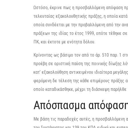
Ωστόσο, έκρινε πως η προσβαλλόμενη απόφαση πρ
τελευταίας εξακολουθητικής πράξης, η οποία κατ
οποία συνδέεται με την προβαλλόμενη από την α
πράξεων της ιδίας το έτος 1999, οπότε τέθηκε σε
ΠΚ, και έκτοτε με ενότητα δόλου.
Κρίνοντας ως βάσιμο τον από το άρ. 510 παρ. 1 στ
προέβη σε οριστική παύση της ποινικής δίωξης λό
κατ’ εξακολούθηση αντικειμένου ιδιαίτερα μεγάλη
φερόμενη δε τέλεση της κάθε επιμέρους πράξης απ
οποίο καταδικάσθηκε, μέχρι τη διάσκεψη παρήλθε 
Απόσπασμα απόφασ
Με βάση τις παραδοχές αυτές, η προσβαλλόμενη α
του Συντάγματος και 139 του ΚΠΔ ειδική και εμπε