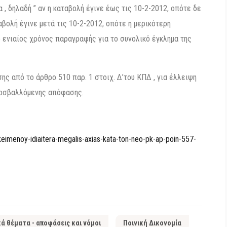
 , δηλαδή ” αν η καταβολή έγινε έως τις 10-2-2012, οπότε δε
αβολή έγινε μετά τις 10-2-2012, οπότε η μερικότερη
ο ενιαίος χρόνος παραγραφής για το συνολικό έγκλημα της
ης από το άρθρο 510 παρ. 1 στοιχ. Δ’του ΚΠΔ , για έλλειψη
ροσβαλλόμενης απόφασης.
keimenoy-idiaitera-megalis-axias-kata-ton-neo-pk-ap-poin-557-
κά θέματα - αποφάσεις και νόμοι
Ποινική Δικονομία