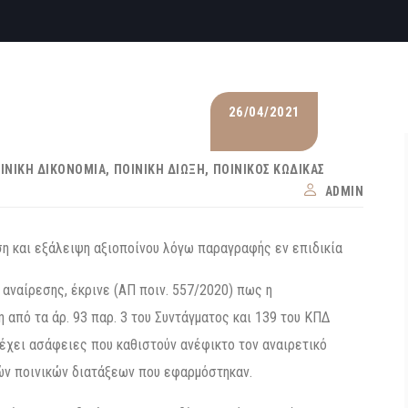
26/04/2021
ΙΝΙΚΉ ΔΙΚΟΝΟΜΊΑ
ΠΟΙΝΙΚΉ ΔΊΩΞΗ
ΠΟΙΝΙΚΌΣ ΚΏΔΙΚΑΣ
ADMIN
η και εξάλειψη αξιοποίνου λόγω παραγραφής εν επιδικία
 αναίρεσης, έκρινε (ΑΠ ποιν. 557/2020) πως η
από τα άρ. 93 παρ. 3 του Συντάγματος και 139 του ΚΠΔ
ιέχει ασάφειες που καθιστούν ανέφικτο τον αναιρετικό
κών ποινικών διατάξεων που εφαρμόστηκαν.