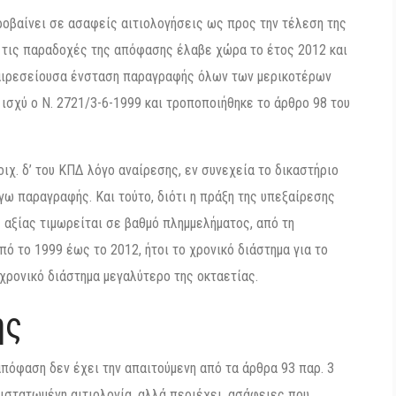
οβαίνει σε ασαφείς αιτιολογήσεις ως προς την τέλεση της
ά τις παραδοχές της απόφασης έλαβε χώρα το έτος 2012 και
ναιρεσείουσα ένσταση παραγραφής όλων των μερικοτέρων
 ισχύ ο Ν. 2721/3-6-1999 και τροποποιήθηκε το άρθρο 98 του
οιχ. δ’ του ΚΠΔ λόγο αναίρεσης, εν συνεχεία το δικαστήριο
γω παραγραφής. Και τούτο, διότι η πράξη της υπεξαίρεσης
ς αξίας τιμωρείται σε βαθμό πλημμελήματος, από τη
ό το 1999 έως το 2012, ήτοι το χρονικό διάστημα για το
χρονικό διάστημα μεγαλύτερο της οκταετίας.
ης
πόφαση δεν έχει την απαιτούμενη από τα άρθρα 93 παρ. 3
ριστατωμένη αιτιολογία, αλλά περιέχει, ασάφειες που