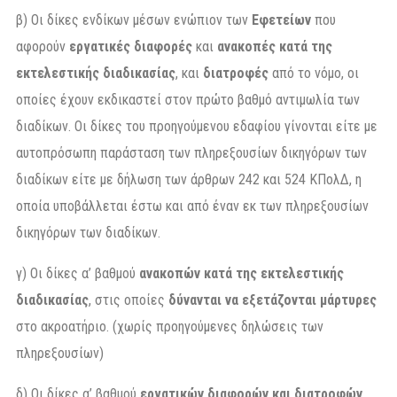
β) Οι δίκες ενδίκων μέσων ενώπιον των
Εφετείων
που
αφορούν
εργατικές διαφορές
και
ανακοπές κατά της
εκτελεστικής διαδικασίας
, και
διατροφές
από το νόμο, οι
οποίες έχουν εκδικαστεί στον πρώτο βαθμό αντιμωλία των
διαδίκων. Οι δίκες του προηγούμενου εδαφίου γίνονται είτε με
αυτοπρόσωπη παράσταση των πληρεξουσίων δικηγόρων των
διαδίκων είτε με δήλωση των άρθρων 242 και 524 ΚΠολΔ, η
οποία υποβάλλεται έστω και από έναν εκ των πληρεξουσίων
δικηγόρων των διαδίκων.
γ) Οι δίκες α’ βαθμού
ανακοπών κατά της εκτελεστικής
διαδικασίας
, στις οποίες
δύνανται να εξετάζονται μάρτυρες
στο ακροατήριο. (χωρίς προηγούμενες δηλώσεις των
πληρεξουσίων)
δ) Οι δίκες α’ βαθμού
εργατικών διαφορών και διατροφών