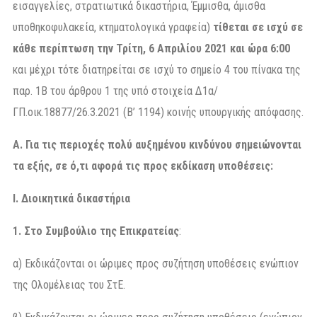
εισαγγελίες, στρατιωτικά δικαστήρια, Έμμισθα, άμισθα
υποθηκοφυλακεία, κτηματολογικά γραφεία)
τίθεται σε ισχύ σε
κάθε περίπτωση την Τρίτη, 6 Απριλίου 2021 και ώρα 6:00
και μέχρι τότε διατηρείται σε ισχύ το σημείο 4 του πίνακα της
παρ. 1Β του άρθρου 1 της υπό στοιχεία Δ1α/
ΓΠ.οικ.18877/26.3.2021 (Β’ 1194) κοινής υπουργικής απόφασης.
Α. Για τις περιοχές πολύ αυξημένου κινδύνου σημειώνονται
τα εξής, σε ό,τι αφορά τις προς εκδίκαση υποθέσεις:
Ι. Διοικητικά δικαστήρια
1. Στο Συμβούλιο της Επικρατείας
:
α) Εκδικάζονται οι ώριμες προς συζήτηση υποθέσεις ενώπιον
της Ολομέλειας του ΣτΕ.