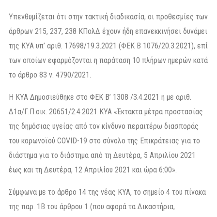
Υπενθυμίζεται ότι στην τακτική διαδικασία, οι προθεσμίες των
άρθρων 215, 237, 238 ΚΠολΔ έχουν ήδη επανεκκινήσει δυνάμει
της ΚΥΑ υπ’ αριθ. 17698/19.3.2021 (ΦΕΚ Β 1076/20.3.2021), επί
των οποίων εφαρμόζονται η παράταση 10 πλήρων ημερών κατά
το άρθρο 83 ν. 4790/2021.
Η ΚΥΑ Δημοσιεύθηκε στο ΦΕΚ Β’ 1308 /3.4.2021 η με αριθ.
Δ1α/Γ.Π.οικ. 20651/2.4.2021 ΚΥΑ «Έκτακτα μέτρα προστασίας
της δημόσιας υγείας από τον κίνδυνο περαιτέρω διασποράς
του κορωνοϊού COVID-19 στο σύνολο της Επικράτειας για το
διάστημα για το διάστημα από τη Δευτέρα, 5 Απριλίου 2021
έως και τη Δευτέρα, 12 Απριλίου 2021 και ώρα 6:00».
Σύμφωνα με το άρθρο 14 της νέας ΚΥΑ, το σημείο 4 του πίνακα
της παρ. 1Β του άρθρου 1 (που αφορά τα Δικαστήρια,