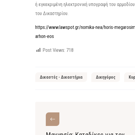
ή εγκεκριμένη ηλεκτρονική υπογραφή του αρμοδίου
του Δικαστηρίου.
https://www.lawspot.gr/nomika-nea/horis-megarosimo-
arhon-eos
Post Views:
718
Δικαστές - Δικαστήρια
Δικηγόρος
Κυρ
Μαγνησία: Καταδίκες για τον