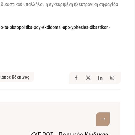
 δικαστικού υπαλλήλου ή εγκεκριμένη ηλεκτρονική σφραγίδα
ta-pistopoiitika-poy-ekdidontai-apo-ypiresies-dikastikon-
ιάκος Κόκκινος
ΚΥΠΡΟΣ : Ποινικός Κώδικας: