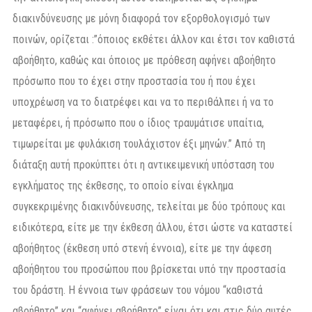
διακινδύνευσης με μόνη διαφορά τον εξορθολογισμό των
ποινών, ορίζεται :”όποιος εκθέτει άλλον και έτσι τον καθιστά
αβοήθητο, καθώς και όποιος με πρόθεση αφήνει αβοήθητο
πρόσωπο που το έχει στην προστασία του ή που έχει
υποχρέωση να το διατρέφει και να το περιθάλπει ή να το
μεταφέρει, ή πρόσωπο που ο ίδιος τραυμάτισε υπαίτια,
τιμωρείται με φυλάκιση τουλάχιστον έξι μηνών.” Από τη
διάταξη αυτή προκύπτει ότι η αντικειμενική υπόσταση του
εγκλήματος της έκθεσης, το οποίο είναι έγκλημα
συγκεκριμένης διακινδύνευσης, τελείται με δύο τρόπους και
ειδικότερα, είτε με την έκθεση άλλου, έτσι ώστε να καταστεί
αβοήθητος (έκθεση υπό στενή έννοια), είτε με την άφεση
αβοήθητου του προσώπου που βρίσκεται υπό την προστασία
του δράστη. Η έννοια των φράσεων του νόμου “καθιστά
αβοήθητο” και “αφήνει αβοήθητο” είναι ότι και στις δύο αυτές