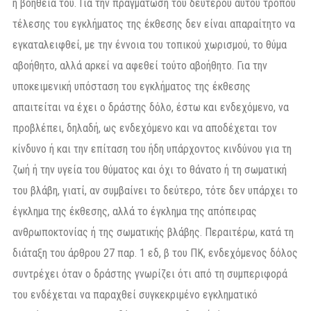
η βοήθειά του. Για την πραγμάτωση του δεύτερου αυτού τρόπου
τέλεσης του εγκλήματος της έκθεσης δεν είναι απαραίτητο να
εγκαταλειφθεί, με την έννοια του τοπικού χωρισμού, το θύμα
αβοήθητο, αλλά αρκεί να αφεθεί τούτο αβοήθητο. Για την
υποκειμενική υπόσταση του εγκλήματος της έκθεσης
απαιτείται να έχει ο δράστης δόλο, έστω και ενδεχόμενο, να
προβλέπει, δηλαδή, ως ενδεχόμενο και να αποδέχεται τον
κίνδυνο ή και την επίταση του ήδη υπάρχοντος κινδύνου για τη
ζωή ή την υγεία του θύματος και όχι το θάνατο ή τη σωματική
του βλάβη, γιατί, αν συμβαίνει το δεύτερο, τότε δεν υπάρχει το
έγκλημα της έκθεσης, αλλά το έγκλημα της απόπειρας
ανθρωποκτονίας ή της σωματικής βλάβης. Περαιτέρω, κατά τη
διάταξη του άρθρου 27 παρ. 1 εδ, β του ΠΚ, ενδεχόμενος δόλος
συντρέχει όταν ο δράστης γνωρίζει ότι από τη συμπεριφορά
του ενδέχεται να παραχθεί συγκεκριμένο εγκληματικό