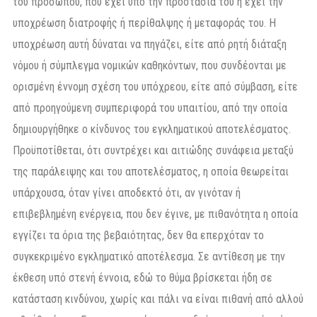
του προσώπου, που έχει υπό την προστασία του ή έχει την
υποχρέωση διατροφής ή περίθαλψης ή μεταφοράς του. Η
υποχρέωση αυτή δύναται να πηγάζει, είτε από ρητή διάταξη
νόμου ή σύμπλεγμα νομικών καθηκόντων, που συνδέονται με
ορισμένη έννομη σχέση του υπόχρεου, είτε από σύμβαση, είτε
από προηγούμενη συμπεριφορά του υπαιτίου, από την οποία
δημιουργήθηκε ο κίνδυνος του εγκληματικού αποτελέσματος.
Προϋποτίθεται, ότι συντρέχει και αιτιώδης συνάφεια μεταξύ
της παράλειψης και του αποτελέσματος, η οποία θεωρείται
υπάρχουσα, όταν γίνει αποδεκτό ότι, αν γινόταν ή
επιβεβλημένη ενέργεια, που δεν έγινε, με πιθανότητα η οποία
εγγίζει τα όρια της βεβαιότητας, δεν θα επερχόταν το
συγκεκριμένο εγκληματικό αποτέλεσμα. Σε αντίθεση με την
έκθεση υπό στενή έννοια, εδώ το θύμα βρίσκεται ήδη σε
κατάσταση κινδύνου, χωρίς και πάλι να είναι πιθανή από αλλού