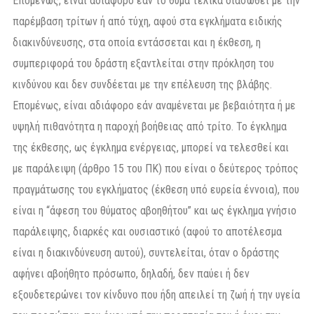
Επομένως, είναι αδιάφορο εάν το θύμα τελικά διασωθεί με την
παρέμβαση τρίτων ή από τύχη, αφού στα εγκλήματα ειδικής
διακινδύνευσης, στα οποία εντάσσεται και η έκθεση, η
συμπεριφορά του δράστη εξαντλείται στην πρόκληση του
κινδύνου και δεν συνδέεται με την επέλευση της βλάβης.
Επομένως, είναι αδιάφορο εάν αναμένεται με βεβαιότητα ή με
υψηλή πιθανότητα η παροχή βοήθειας από τρίτο. Το έγκλημα
της έκθεσης, ως έγκλημα ενέργειας, μπορεί να τελεσθεί και
με παράλειψη (άρθρο 15 του ΠΚ) που είναι ο δεύτερος τρόπος
πραγμάτωσης του εγκλήματος (έκθεση υπό ευρεία έννοια), που
είναι η “άφεση του θύματος αβοηθήτου” και ως έγκλημα γνήσιο
παράλειψης, διαρκές και ουσιαστικό (αφού το αποτέλεσμα
είναι η διακινδύνευση αυτού), συντελείται, όταν ο δράστης
αφήνει αβοήθητο πρόσωπο, δηλαδή, δεν παύει ή δεν
εξουδετερώνει τον κίνδυνο που ήδη απειλεί τη ζωή ή την υγεία