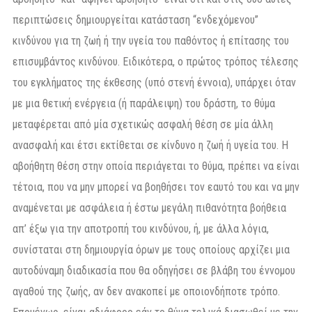
περιπτώσεις δημιουργείται κατάσταση “ενδεχόμενου”
κινδύνου για τη ζωή ή την υγεία του παθόντος ή επίτασης του
επισυμβάντος κινδύνου. Ειδικότερα, ο πρώτος τρόπος τέλεσης
του εγκλήματος της έκθεσης (υπό στενή έννοια), υπάρχει όταν
με μια θετική ενέργεια (ή παράλειψη) του δράστη, το θύμα
μεταφέρεται από μία σχετικώς ασφαλή θέση σε μία άλλη
ανασφαλή και έτσι εκτίθεται σε κίνδυνο η ζωή ή υγεία του. Η
αβοήθητη θέση στην οποία περιάγεται το θύμα, πρέπει να είναι
τέτοια, που να μην μπορεί να βοηθήσει τον εαυτό του και να μην
αναμένεται με ασφάλεια ή έστω μεγάλη πιθανότητα βοήθεια
απ’ έξω για την αποτροπή του κινδύνου, ή, με άλλα λόγια,
συνίσταται στη δημιουργία όρων με τους οποίους αρχίζει μια
αυτοδύναμη διαδικασία που θα οδηγήσει σε βλάβη του έννομου
αγαθού της ζωής, αν δεν ανακοπεί με οποιονδήποτε τρόπο.