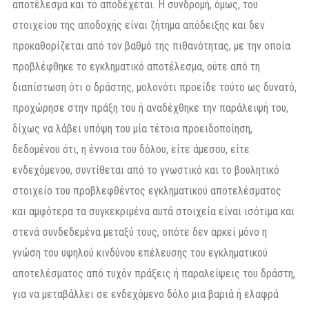
αποτέλεσμα και το αποδέχεται. Η συνδρομή, όμως, του
στοιχείου της αποδοχής είναι ζήτημα απόδειξης και δεν
προκαθορίζεται από τον βαθμό της πιθανότητας, με την οποία
προβλέφθηκε το εγκληματικό αποτέλεσμα, ούτε από τη
διαπίστωση ότι ο δράστης, μολονότι προείδε τούτο ως δυνατό,
προχώρησε στην πράξη του ή αναδέχθηκε την παράλειψή του,
δίχως να λάβει υπόψη του μία τέτοια προειδοποίηση,
δεδομένου ότι, η έννοια του δόλου, είτε άμεσου, είτε
ενδεχόμενου, συντίθεται από το γνωστικό και το βουλητικό
στοιχείο του προβλεφθέντος εγκληματικού αποτελέσματος
και αμφότερα τα συγκεκριμένα αυτά στοιχεία είναι ισότιμα και
στενά συνδεδεμένα μεταξύ τους, οπότε δεν αρκεί μόνο η
γνώση του υψηλού κινδύνου επέλευσης του εγκληματικού
αποτελέσματος από τυχόν πράξεις ή παραλείψεις του δράστη,
για να μεταβάλλει σε ενδεχόμενο δόλο μια βαριά ή ελαφρά