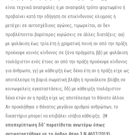
είναι τεχνικά ανασφαλές ή με ανασφαλή τρόπο φορτωμένο ή
προβαίνει κατά την οδήγηση σε επικίνδυνους ελιγμούς ή
μετέχει σε αυτοσχέδιους αγώνες, τιμωρείται, αν δεν
προβλέπονται βαρύτερες κυρώσεις σε άλλες διατάξεις: αα)
με φυλάκιση έως τρία έτη ή χρηματική ποινή αν από την πράξη
προέκυψε κοινός κίνδυνος σε ξένα πράγματα, ββ) με φυλάκιση
τουλάχιστον ενός έτους αν από την πράξη προέκυψε κίνδυνος
για άνθρωπο, γγ) με κάθειρξη έως δέκα έτη αν η πράξη είχε ως
αποτέλεσμα τη βαριά σωματική βλάβη ή προκάλεσε βλάβη σε
κοινωφελείς εγκαταστάσεις, δδ) με κάθειρξη τουλάχιστον
δέκα ετών αν η πράξη είχε ως αποτέλεσμα το θάνατο άλλου.
Αν προκλήθηκε ο θάνατος μεγάλου αριθμού ανθρώπων, το
δικαστήριο μπορεί να επιβάλει ισόβια κάθειρξη. (
Η
υποπερίπτωση δδ’ παρατίθεται ανωτέρω όπως
αντικαταστάθηκε με το άρθρο 4παρ.3 Ν.4637/2019).