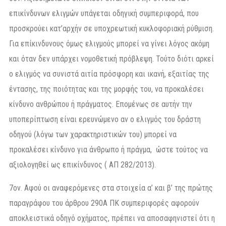
επικίνδυνων ελιγμών υπάγεται οδηγική συμπεριφορά, που
προσκρούει κατ’αρχήν σε υποχρεωτική κυκλοφοριακή ρύθμιση.
Για επίκινδυνους όμως ελιγμούς μπορεί να γίνει λόγος ακόμη
και όταν δεν υπάρχει νομοθετική πρόβλεψη. Τούτο διότι αρκεί
ο ελιγμός να συνιστά αιτία πρόσφορη και ικανή, εξαιτίας της
έντασης, της ποιότητας και της μορφής του, να προκαλέσει
κίνδυνο ανθρώπου ή πράγματος. Επομένως σε αυτήν την
υποπερίπτωση είναι ερευνώμενο αν ο ελιγμός του δράστη
οδηγού (λόγω των χαρακτηριστικών του) μπορεί να
προκαλέσει κίνδυνο για άνθρωπο ή πράγμα, ώστε τούτος να
αξιολογηθεί ως επικίνδυνος ( ΑΠ 282/2013).
7ον. Αφού οι αναφερόμενες στα στοιχεία α’ και β’ της πρώτης
παραγράφου του άρθρου 290Α ΠΚ συμπεριφορές αφορούν
αποκλειστικά οδηγό οχήματος, πρέπει να αποσαφηνιστεί ότι η