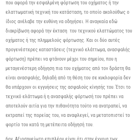
που αφορά την εσφαλμένη φόρτωση του οχήματος ή την
ελαττωματική τεχνική του κατάσταση, το οποίο ακολούθως ο
ίδιος ανέλαβε την ευθύνη να οδηγήσει. Η αναγκαία εδώ
διακρίβωση αφορά την έκταση του τεχνικού ελαττώματος του
οχήματος ή της πλημμελούς φόρτωσης. Και οι δύο αυτές
προγενέστερες καταστάσεις (τεχνικό ελάττωμα, ανασφαλής
φόρτωση) πρέπει να φτάνουν μέχρι του σημείου, που η
μεταγενέστερη οδήγηση πια του οχήματος από τον δράστη θα
είναι ανασφαλής, δηλαδή από τη θέση του σε κυκλοφορία δεν
θα υπάρχουν οι εγγυήσεις της ασφαλούς κίνησής του. Έτσι το
τεχνικό ελάττωμα ή η ανασφαλής φόρτωσή του πρέπει να
αποτελούν αιτία για την πιθανότητα τούτο να ανατραπεί, να
εκτραπεί της πορείας του, να αναφλεγεί, να μετατοπιστεί το
φορτίο του κατά τη μετέπειτα οδήγησή του.
6ον. Αξιοσημείωτο επιπλέον είναι ότι στην έννοια των