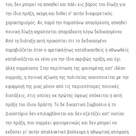
του, δεν μπορεί να ασκηθεί και πάλι εις βάρος του δίωξη για
την ίδια πράξη, ακόμη και δοθεί σ’ αυτήν διαφορετικός
χαρακτηρισμός. Αν, παρά την παραπάνω απαγόρευση, ασκηθεί
ποινική δίωξη κηρύσσεται απαράδεκτη λόγω δεδικασμένου.
Από τη διάταξη αυτή προκύπτει ότι το δεδικασμένο
παραβιάζεται όταν ο αμετακλήτως καταδικασθείς ή αθωωθείς
καταδικάζεται εκ νέου για την ίδια ακριβώς πράξη, και όχι
άλλη συρρέουσα. Στην περίπτωση της φαινομένης κατ’ ιδέαν
συρροής, η ποινική αξίωση της πολιτείας ικανοποιείται με την
εφαρμογή της μιας μόνον από τις περισσότερες ποινικές
διατάξεις, στις οποίες εκ πρώτης όψεως υπόκειται η αυτή
πράξη του ίδιου δράστη. Το δε δικαστικό Συμβούλιο ή το
Δικαστήριο δεν επιλαμβάνεται και δεν εξετάζει κατ’ ουσίαν
την πράξη, που συρρέει φαινομενικώς και δεν μπορεί να
εκδόσει γι’ αυτήν απαλλακτικό βούλευμα ή αθωωτική απόφαση.