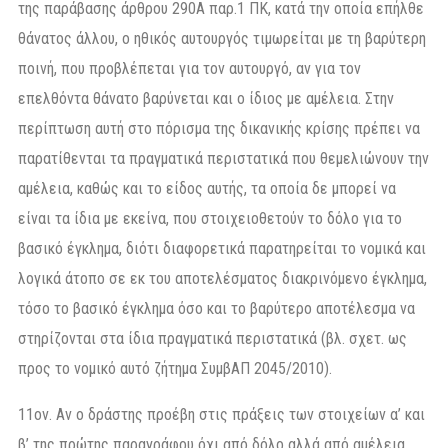
της παράβασης άρθρου 290Α παρ.1 ΠΚ, κατά την οποία επήλθε
θάνατος άλλου, ο ηθικός αυτουργός τιμωρείται με τη βαρύτερη
ποινή, που προβλέπεται για τον αυτουργό, αν για τον
επελθόντα θάνατο βαρύνεται και ο ίδιος με αμέλεια. Στην
περίπτωση αυτή στο πόρισμα της δικανικής κρίσης πρέπει να
παρατίθενται τα πραγματικά περιστατικά που θεμελιώνουν την
αμέλεια, καθώς και το είδος αυτής, τα οποία δε μπορεί να
είναι τα ίδια με εκείνα, που στοιχειοθετούν το δόλο για το
βασικό έγκλημα, διότι διαφορετικά παρατηρείται το νομικά και
λογικά άτοπο σε εκ του αποτελέσματος διακρινόμενο έγκλημα,
τόσο το βασικό έγκλημα όσο και το βαρύτερο αποτέλεσμα να
στηρίζονται στα ίδια πραγματικά περιστατικά (βλ. σχετ. ως
προς το νομικό αυτό ζήτημα ΣυμβΑΠ 2045/2010).
11ον. Αν ο δράστης προέβη στις πράξεις των στοιχείων α’ και
β’ της πρώτης παραγράφου όχι από δόλο αλλά από αμέλεια,