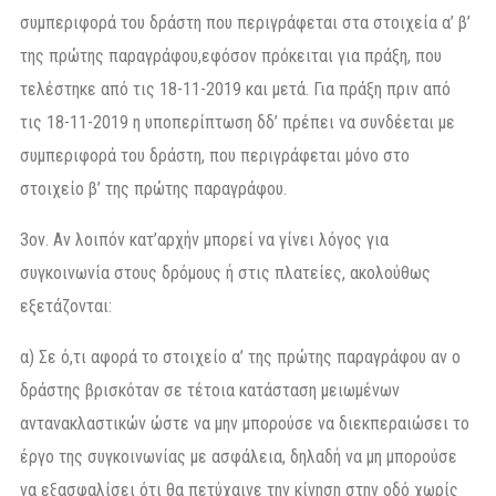
συμπεριφορά του δράστη που περιγράφεται στα στοιχεία α’ β’
της πρώτης παραγράφου,εφόσον πρόκειται για πράξη, που
τελέστηκε από τις 18-11-2019 και μετά. Για πράξη πριν από
τις 18-11-2019 η υποπερίπτωση δδ’ πρέπει να συνδέεται με
συμπεριφορά του δράστη, που περιγράφεται μόνο στο
στοιχείο β’ της πρώτης παραγράφου.
3ον. Αν λοιπόν κατ’αρχήν μπορεί να γίνει λόγος για
συγκοινωνία στους δρόμους ή στις πλατείες, ακολούθως
εξετάζονται:
α) Σε ό,τι αφορά το στοιχείο α’ της πρώτης παραγράφου αν ο
δράστης βρισκόταν σε τέτοια κατάσταση μειωμένων
αντανακλαστικών ώστε να μην μπορούσε να διεκπεραιώσει το
έργο της συγκοινωνίας με ασφάλεια, δηλαδή να μη μπορούσε
να εξασφαλίσει ότι θα πετύχαινε την κίνηση στην οδό χωρίς