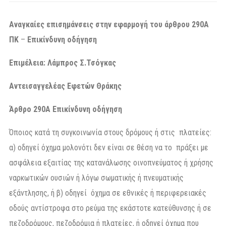
Αναγκαίες επισημάνσεις στην εφαρμογή του άρθρου 290Α
ΠΚ
–
Επικίνδυνη οδήγηση
Επιμέλεια: Λάμπρος Σ.Τσόγκας
Αντεισαγγελέας Εφετών Θράκης
Άρθρο 290Α Επικίνδυνη οδήγηση
Όποιος κατά τη συγκοινωνία στους δρόμους ή στις πλατείες:
α) οδηγεί όχημα μολονότι δεν είναι σε θέση να το πράξει με
ασφάλεια εξαιτίας της κατανάλωσης οινοπνεύματος ή χρήσης
ναρκωτικών ουσιών ή λόγω σωματικής ή πνευματικής
εξάντλησης, ή β) οδηγεί όχημα σε εθνικές ή περιφερειακές
οδούς αντίστροφα στο ρεύμα της εκάστοτε κατεύθυνσης ή σε
πεζοδρόμους, πεζοδρόμια ή πλατείες, ή οδηγεί όχημα που