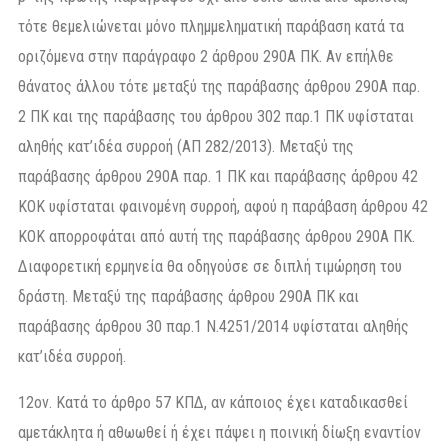
τότε θεμελιώνεται μόνο πλημμεληματική παράβαση κατά τα
οριζόμενα στην παράγραφο 2 άρθρου 290Α ΠΚ. Αν επήλθε
θάνατος άλλου τότε μεταξύ της παράβασης άρθρου 290Α παρ.
2 ΠΚ και της παράβασης του άρθρου 302 παρ.1 ΠΚ υφίσταται
αληθής κατ’ιδέα συρροή (ΑΠ 282/2013). Μεταξύ της
παράβασης άρθρου 290Α παρ. 1 ΠΚ και παράβασης άρθρου 42
ΚΟΚ υφίσταται φαινομένη συρροή, αφού η παράβαση άρθρου 42
ΚΟΚ απορροφάται από αυτή της παράβασης άρθρου 290Α ΠΚ.
Διαφορετική ερμηνεία θα οδηγούσε σε διπλή τιμώρηση του
δράστη. Μεταξύ της παράβασης άρθρου 290Α ΠΚ και
παράβασης άρθρου 30 παρ.1 Ν.4251/2014 υφίσταται αληθής
κατ’ιδέα συρροή.
12ον. Κατά το άρθρο 57 ΚΠΔ, αν κάποιος έχει καταδικασθεί
αμετάκλητα ή αθωωθεί ή έχει πάψει η ποινική δίωξη εναντίον