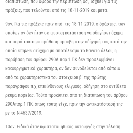
διαπίστωση, που αφορά την περίπτωση δδ’, ισχύει για τις
πράξεις, που τελούνται από τις 18-11-2019 και μετά.
9ον. Για τις πράξεις πριν από τις 18-11-2019, ο δράστης, των
οποίων αν δεν ήταν σε φυσική κατάσταση να οδηγήσει όχημα
και παρά ταύτα με πρόθεση προέβη στην οδήγησή του, κατά την
οποία επήλθε ατύχημα με αποτέλεσμα το θάνατο άλλου, η
παράβαση του άρθρου 290Α παρ.1 ΠΚ δεν προσλαμβάνει
κακουργηματικό χαρακτήρα, αν δεν συνοδεύεται από κάποια
από τα χαρακτηριστικά του στοιχείου β’ της πρώτης
παραγράφου π.χ επικίνδυνους ελιγμούς, οδήγηση στο αντίθετο
ρεύμα πορείας. Τούτο προκύπτει από τη διατύπωση του άρθρου
290Απαρ.1 ΠΚ, όπως τούτη είχε, πριν την αντικατάστασή της
με το Ν.4637/2019.
10ον. Ειδικά όταν υφίσταται ηθικός αυτουργός στην τέλεση