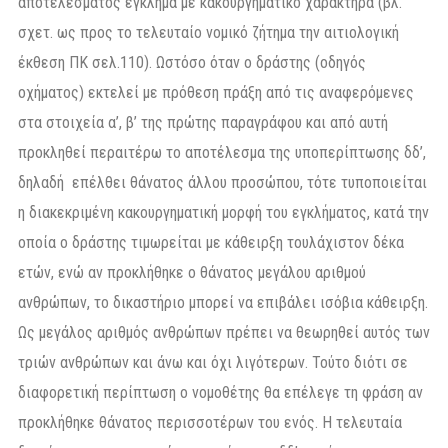
αποτελέσματος έγκλημα με κακουργηματικό χαρακτήρα (βλ.
σχετ. ως προς το τελευταίο νομικό ζήτημα την αιτιολογική
έκθεση ΠΚ σελ.110). Ωστόσο όταν ο δράστης (οδηγός
οχήματος) εκτελεί με πρόθεση πράξη από τις αναφερόμενες
στα στοιχεία α’, β’ της πρώτης παραγράφου και από αυτή
προκληθεί περαιτέρω το αποτέλεσμα της υποπερίπτωσης δδ’,
δηλαδή επέλθει θάνατος άλλου προσώπου, τότε τυποποιείται
η διακεκριμένη κακουργηματική μορφή του εγκλήματος, κατά την
οποία ο δράστης τιμωρείται με κάθειρξη τουλάχιστον δέκα
ετών, ενώ αν προκλήθηκε ο θάνατος μεγάλου αριθμού
ανθρώπων, το δικαστήριο μπορεί να επιβάλει ισόβια κάθειρξη.
Ως μεγάλος αριθμός ανθρώπων πρέπει να θεωρηθεί αυτός των
τριών ανθρώπων και άνω και όχι λιγότερων. Τούτο διότι σε
διαφορετική περίπτωση ο νομοθέτης θα επέλεγε τη φράση αν
προκλήθηκε θάνατος περισσοτέρων του ενός. Η τελευταία