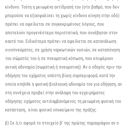
κίνδυνο. Τούτη η μειωμένη αντίδρασή του (στο βαθμό, που δεν
μπορούσε να εξασφαλίσει τη χωρίς κίνδυνο κίνηση στην οδό)
πρέπει να οφείλεται σε συγκεκριμένους λόγους, που
αποτελούν προγενέστερα περιστατικά, που συνέβησαν στον
εαυτό του. Ειδικότερα πρέπει να οφείλεται σε κατανάλωση
οινοπνεύματος, σε χρήση ναρκωτικών ουσιών, σε καταπόνηση
του σώματός του ή σε πνευματική κόπωση, που επιφέρουν
γενική αδυναμία (σωματική ή πνευματική). Αν ο οδηγός πριν την
οδήγηση του οχήματος υπέστη βίαιη συμπεριφορά, κατά την
οποία επήλθε η φυσική-βιολογική αδυναμία του για οδήγηση, αν
στη συνέχεια προβεί στην ανάληψη του εγχειρήματος
οδήγησης οχήματος αντιλαμβανόμενος τη μειωμένη φυσική του
κατάσταση, είναι φυσικό υποκείμενο της πράξης.
β) Σε ό,τι αφορά το στοιχείο β’ της πρώτης παραγράφου αν ο