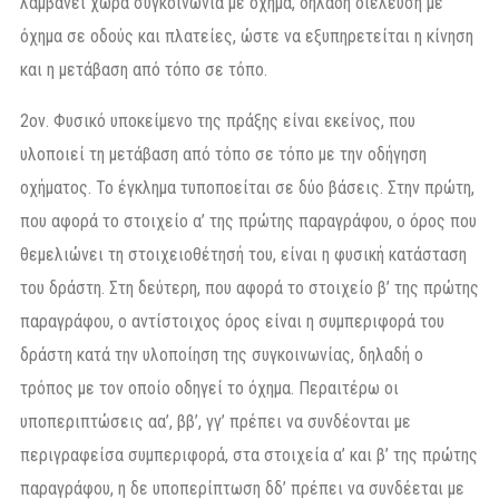
λάμβάνει χώρα συγκοινωνία με όχημα, δηλαδή διέλευση με
όχημα σε οδούς και πλατείες, ώστε να εξυπηρετείται η κίνηση
και η μετάβαση από τόπο σε τόπο.
2ον. Φυσικό υποκείμενο της πράξης είναι εκείνος, που
υλοποιεί τη μετάβαση από τόπο σε τόπο με την οδήγηση
οχήματος. Το έγκλημα τυποποείται σε δύο βάσεις. Στην πρώτη,
που αφορά το στοιχείο α’ της πρώτης παραγράφου, ο όρος που
θεμελιώνει τη στοιχειοθέτησή του, είναι η φυσική κατάσταση
του δράστη. Στη δεύτερη, που αφορά το στοιχείο β’ της πρώτης
παραγράφου, ο αντίστοιχος όρος είναι η συμπεριφορά του
δράστη κατά την υλοποίηση της συγκοινωνίας, δηλαδή ο
τρόπος με τον οποίο οδηγεί το όχημα. Περαιτέρω οι
υποπεριπτώσεις αα’, ββ’, γγ’ πρέπει να συνδέονται με
περιγραφείσα συμπεριφορά, στα στοιχεία α’ και β’ της πρώτης
παραγράφου, η δε υποπερίπτωση δδ’ πρέπει να συνδέεται με