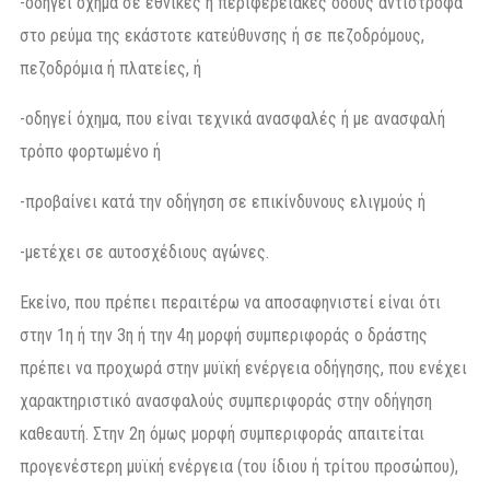
-οδηγεί όχημα σε εθνικές ή περιφερειακές οδούς αντίστροφα
στο ρεύμα της εκάστοτε κατεύθυνσης ή σε πεζοδρόμους,
πεζοδρόμια ή πλατείες, ή
-οδηγεί όχημα, που είναι τεχνικά ανασφαλές ή με ανασφαλή
τρόπο φορτωμένο ή
-προβαίνει κατά την οδήγηση σε επικίνδυνους ελιγμούς ή
-μετέχει σε αυτοσχέδιους αγώνες.
Εκείνο, που πρέπει περαιτέρω να αποσαφηνιστεί είναι ότι
στην 1η ή την 3η ή την 4η μορφή συμπεριφοράς ο δράστης
πρέπει να προχωρά στην μυϊκή ενέργεια οδήγησης, που ενέχει
χαρακτηριστικό ανασφαλούς συμπεριφοράς στην οδήγηση
καθεαυτή. Στην 2η όμως μορφή συμπεριφοράς απαιτείται
προγενέστερη μυϊκή ενέργεια (του ίδιου ή τρίτου προσώπου),