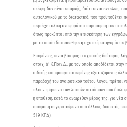
[..] Συγκεκριμένα, η προπαρατεθείσα αιτιολογία,
σκέψη, δεν είναι επαρκής, διότι είναι εντελώς τ
αιτιολογικού με το διατακτικό, που προϋποθέτει
περιέχει ολική αναφορά και παραπομπή του αιτιολ
όπως προκύπτει από την επισκόπηση των εγγράφων
με το οποίο διατυπώθηκε η σχετική κατηγορία σε 
Επομένως, είναι βάσιμος ο σχετικός δεύτερος λόγ
στοιχ. Δ’ Κ.Ποιν.Δ., με τον οποίο αποδίδεται στ
ειδικής και εμπεριστατωμένης εξεταζόμενος άλλω
παραδοχή του αναιρετικού τούτου λόγου, πρέπει 
πλέον η έρευνα των λοιπών αιτιάσεων που διαλαμ
η υπόθεση, κατά το αναιρεθέν μέρος της, για νέα 
απόφαση συγκροτούμενο από άλλους δικαστές, εκτ
519 ΚΠΔ).