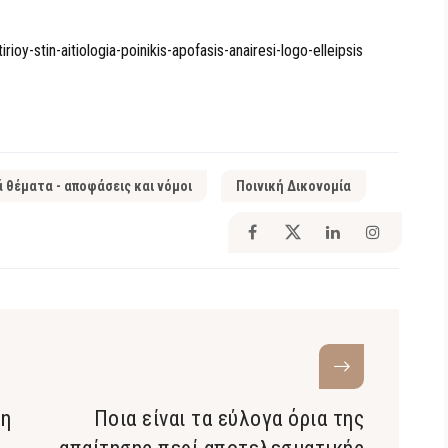
ioy-stin-aitiologia-poinikis-apofasis-anairesi-logo-elleipsis
ά θέματα - αποφάσεις και νόμοι
Ποινική Δικονομία
τη
Ποια είναι τα εύλογα όρια της