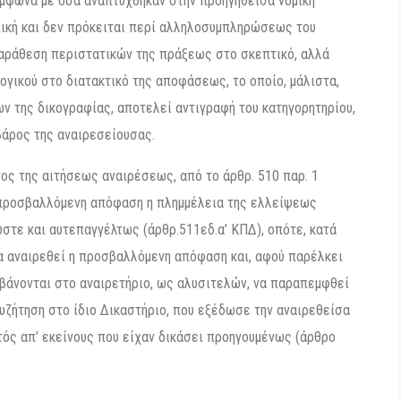
 σύμφωνα με όσα αναπτύχθηκαν στην προηγηθείσα νομική
υπική και δεν πρόκειται περί αλληλοσυμπληρώσεως του
 παράθεση περιστατικών της πράξεως στο σκεπτικό, αλλά
ογικού στο διατακτικό της αποφάσεως, το οποίο, μάλιστα,
 της δικογραφίας, αποτελεί αντιγραφή του κατηγορητηρίου,
βάρος της αναιρεσείουσας.
ος της αιτήσεως αναιρέσεως, από το άρθρ. 510 παρ. 1
ην προσβαλλόμενη απόφαση η πλημμέλεια της ελλείψεως
στε και αυτεπαγγέλτως (άρθρ.511εδ.α’ ΚΠΔ), οπότε, κατά
να αναιρεθεί η προσβαλλόμενη απόφαση και, αφού παρέλκει
βάνονται στο αναιρετήριο, ως αλυσιτελών, να παραπεμφθεί
συζήτηση στο ίδιο Δικαστήριο, που εξέδωσε την αναιρεθείσα
ός απ’ εκείνους που είχαν δικάσει προηγουμένως (άρθρο