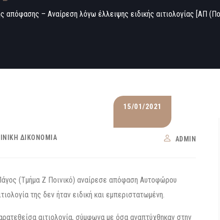
ής απόφασης – Αναίρεση λόγω έλλειψης ειδικής αιτιολογίας [AΠ (Πο
15/01/2021
ΙΝΙΚΉ ΔΙΚΟΝΟΜΊΑ
ADMIN
 Πάγος (Τμήμα Ζ Ποινικό) αναίρεσε απόφαση Αυτοφώρου
τιολογία της δεν ήταν ειδική και εμπεριστατωμένη.
παρατεθείσα αιτιολογία, σύμφωνα με όσα αναπτύχθηκαν στην