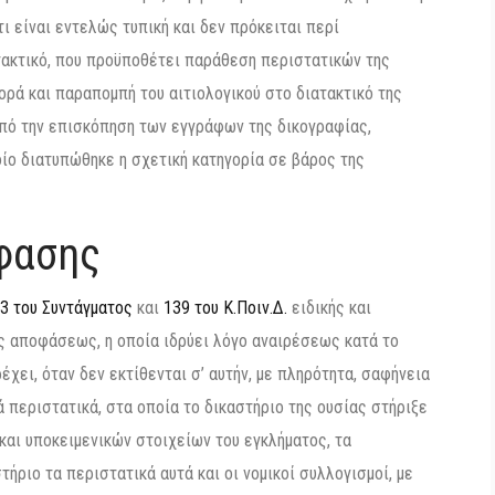
τι είναι εντελώς τυπική και δεν πρόκειται περί
τακτικό, που προϋποθέτει παράθεση περιστατικών της
ρά και παραπομπή του αιτιολογικού στο διατακτικό της
πό την επισκόπηση των εγγράφων της δικογραφίας,
οίο διατυπώθηκε η σχετική κατηγορία σε βάρος της
φασης
 3 του Συντάγματος
και
139 του Κ.Ποιν.Δ.
ειδικής και
ς αποφάσεως, η οποία ιδρύει λόγο αναιρέσεως κατά το
ρέχει, όταν δεν εκτίθενται σ’ αυτήν, με πληρότητα, σαφήνεια
ά περιστατικά, στα οποία το δικαστήριο της ουσίας στήριξε
 και υποκειμενικών στοιχείων του εγκλήματος, τα
τήριο τα περιστατικά αυτά και οι νομικοί συλλογισμοί, με