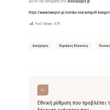
Δείτε την απόφαση στο
areiospagos.gr
https://www.lawspot.gr/nomika-nea/antigrafi-katigoritir
Post Views:
479
Δικηγόρος
Κυριάκος Κόκκινος
Ποινικ
Εθνική ρύθμιση που προβλέπει 