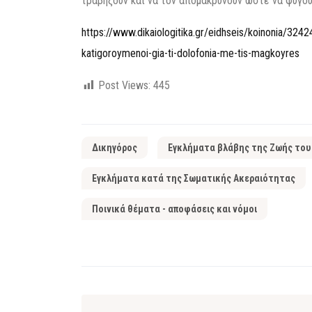
τραβήξουν και να τον απομακρύνουν ώστε να φύγου
https://www.dikaiologitika.gr/eidhseis/koinonia/324
katigoroymenoi-gia-ti-dolofonia-me-tis-magkoyres
Post Views:
445
Δικηγόρος
Εγκλήματα βλάβης της Ζωής του
Εγκλήματα κατά της Σωματικής Ακεραιότητας
Ποινικά θέματα - αποφάσεις και νόμοι