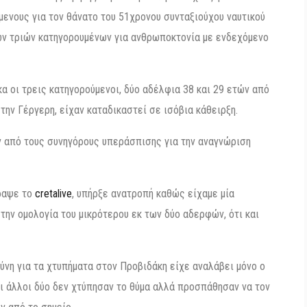
ενους για τον θάνατο του 51χρονου συνταξιούχου ναυτικού
των τριών κατηγορουμένων για ανθρωποκτονία με ενδεχόμενο
α οι τρεις κατηγορούμενοι, δύο αδέλφια 38 και 29 ετών από
την Γέργερη, είχαν καταδικαστεί σε ισόβια κάθειρξη.
ν από τους συνηγόρους υπεράσπισης για την αναγνώριση
γραψε το
cretalive
, υπήρξε ανατροπή καθώς είχαμε μία
 την ομολογία του μικρότερου εκ των δύο αδερφών, ότι και
ύνη για τα χτυπήματα στον Προβιδάκη είχε αναλάβει μόνο ο
ι άλλοι δύο δεν χτύπησαν το θύμα αλλά προσπάθησαν να τον