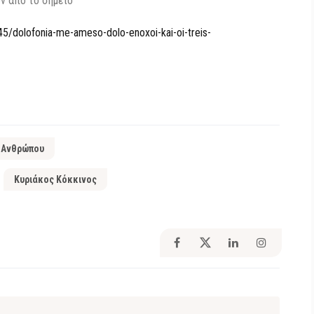
ν από το σημείο
245/dolofonia-me-ameso-dolo-enoxoi-kai-oi-treis-
 Ανθρώπου
Κυριάκος Κόκκινος