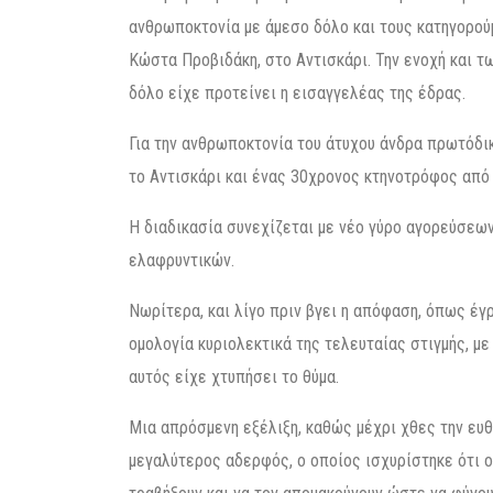
ανθρωποκτονία με άμεσο δόλο και τους κατηγορούμ
Κώστα Προβιδάκη, στο Αντισκάρι. Την ενοχή και 
δόλο είχε προτείνει η εισαγγελέας της έδρας.
Για την ανθρωποκτονία του άτυχου άνδρα πρωτόδικ
το Αντισκάρι και ένας 30χρονος κτηνοτρόφος από 
Η διαδικασία συνεχίζεται με νέο γύρο αγορεύσεω
ελαφρυντικών.
Νωρίτερα, και λίγο πριν βγει η απόφαση, όπως έ
ομολογία κυριολεκτικά της τελευταίας στιγμής, με
αυτός είχε χτυπήσει το θύμα.
Μια απρόσμενη εξέλιξη, καθώς μέχρι χθες την ευθ
μεγαλύτερος αδερφός, ο οποίος ισχυρίστηκε ότι ο