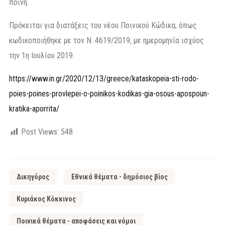
ποινή.
Πρόκειται για διατάξεις του νέου Ποινικού Κώδικα, όπως
κωδικοποιήθηκε με τον Ν. 4619/2019, με ημερομηνία ισχύος
την 1η Ιουλίου 2019.
https://www.in.gr/2020/12/13/greece/kataskopeia-sti-rodo-
poies-poines-provlepei-o-poinikos-kodikas-gia-osous-apospoun-
kratika-aporrita/
Post Views:
548
Δικηγόρος
Εθνικά θέματα - δημόσιος βίος
Κυριάκος Κόκκινος
Ποινικά θέματα - αποφάσεις και νόμοι