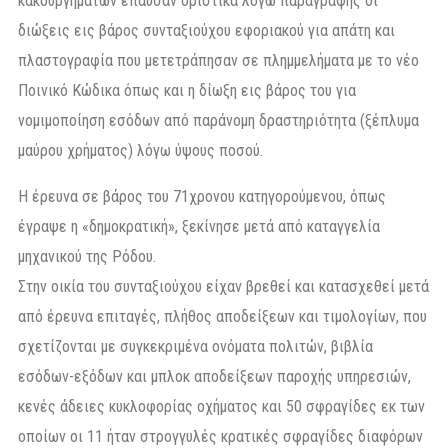
κακουργημάτων έπαυσαν οριστικά λόγω παραγραφής οι
διώξεις εις βάρος συνταξιούχου εφοριακού για απάτη και
πλαστογραφία που μετετράπησαν σε πλημμελήματα με το νέο
Ποινικό Κώδικα όπως και η δίωξη εις βάρος του για
νομιμοποίηση εσόδων από παράνομη δραστηριότητα (ξέπλυμα
μαύρου χρήματος) λόγω ύψους ποσού.
Η έρευνα σε βάρος του 71χρονου κατηγορούμενου, όπως
έγραψε η «δημοκρατική», ξεκίνησε μετά από καταγγελία
μηχανικού της Ρόδου.
Στην οικία του συνταξιούχου είχαν βρεθεί και κατασχεθεί μετά
από έρευνα επιταγές, πλήθος αποδείξεων και τιµολογίων, που
σχετίζονται µε συγκεκριµένα ονόµατα πολιτών, βιβλία
εσόδων-εξόδων και µπλοκ αποδείξεων παροχής υπηρεσιών,
κενές άδειες κυκλοφορίας οχήµατος και 50 σφραγίδες εκ των
οποίων οι 11 ήταν στρογγυλές κρατικές σφραγίδες διαφόρων