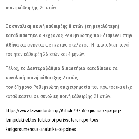
ποινή κάθειρξης 26 ετών.
Σε συνολική ποινή κάθειρξης 8 ετών (τη μεγαλύτερη)
καταδικάστηκε ο 48χρονος Ρεθυμνιώτης που διαμένει στην
Αθήνα
και φέρεται ως ηγετικό στέλεχος. Η πρωτόδικη ποινή
του ήταν κάθειρξη 26 ετών και 4 μηνών.
Τέλος,
το Δευτεροβάθμιο δικαστήριο καταδίκασε σε
συνολική ποινή κάθειρξης 7 ετών,
τον 51χρονο Ρεθυμνιώτη επιχειρηματία
που πρωτόδικα είχε
καταδικαστεί σε συνολική ποινή κάθειρξης 21 ετών.
https://www.lawandorder.gr/Article/97569/justice/apagogi-
lempidaki-ektos-fulakis-oi-perissoteroi-apo-tous-
katigoroumenous-analutika-oi-poines