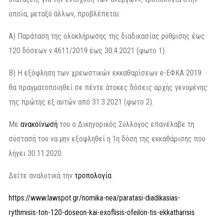
οποία, μεταξύ άλλων, προβλέπεται:
Α) Παράταση της ολοκλήρωσης της διαδικασίας ρύθμισης έως
120 δόσεων ν.4611/2019 έως 30.4.2021 (φωτο 1).
Β) Η εξόφληση των χρεωστικών εκκαθαρίσεων e-ΕΦΚΑ 2019
θα πραγματοποιηθεί σε πέντε άτοκες δόσεις αρχής γενομένης
της πρώτης εξ αυτών από 31.3.2021 (φωτο 2).
Με
ανακοίνωσή
του ο Δικηγορικός Σύλλογος επανέλαβε τη
σύστασή του να μην εξοφληθεί η 1η δόση της εκκαθάρισης που
λήγει 30.11.2020.
Δείτε αναλυτικά την
τροπολογία
.
https://www.lawspot.gr/nomika-nea/paratasi-diadikasias-
rythmisis-ton-120-doseon-kai-exoflisis-ofeilon-tis-ekkatharisis