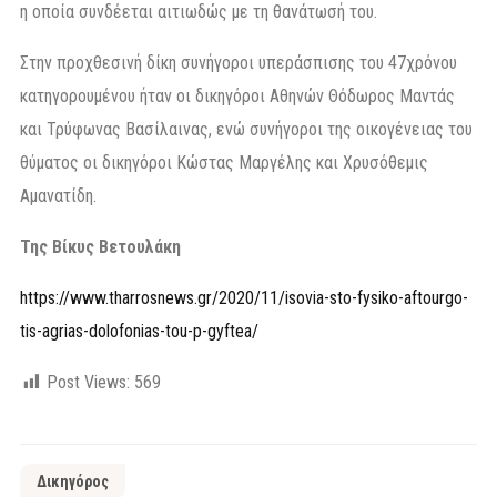
η οποία συνδέεται αιτιωδώς με τη θανάτωσή του.
Στην προχθεσινή δίκη συνήγοροι υπεράσπισης του 47χρόνου
κατηγορουμένου ήταν οι δικηγόροι Αθηνών Θόδωρος Μαντάς
και Τρύφωνας Βασίλαινας, ενώ συνήγοροι της οικογένειας του
θύματος οι δικηγόροι Κώστας Μαργέλης και Χρυσόθεμις
Αμανατίδη.
Της Βίκυς Βετουλάκη
https://www.tharrosnews.gr/2020/11/isovia-sto-fysiko-aftourgo-
tis-agrias-dolofonias-tou-p-gyftea/
Post Views:
569
Δικηγόρος