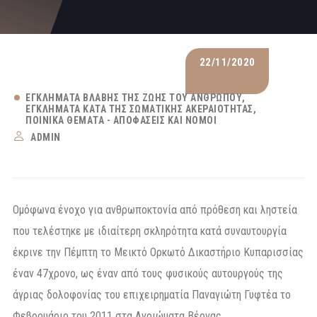
22/11/2020
ΕΓΚΛΉΜΑΤΑ ΒΛΆΒΗΣ ΤΗΣ ΖΩΉΣ ΤΟΥ ΑΝΘΡΏΠΟΥ
ΕΓΚΛΉΜΑΤΑ ΚΑΤΆ ΤΗΣ ΣΩΜΑΤΙΚΉΣ ΑΚΕΡΑΙΌΤΗΤΑΣ
ΠΟΙΝΙΚΆ ΘΈΜΑΤΑ - ΑΠΟΦΆΣΕΙΣ ΚΑΙ ΝΌΜΟΙ
ADMIN
Ομόφωνα ένοχο για ανθρωποκτονία από πρόθεση και ληστεία
που τελέστηκε με ιδιαίτερη σκληρότητα κατά συναυτουργία
έκρινε την Πέμπτη το Μεικτό Ορκωτό Δικαστήριο Κυπαρισσίας
έναν 47χρονο, ως έναν από τους φυσικούς αυτουργούς της
άγριας δολοφονίας του επιχειρηματία Παναγιώτη Γυφτέα το
Φεβρουάριο του 2011 στα Αγριώματα Βέργας.