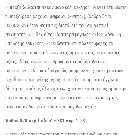
Η πράξη διώκεται πλέον μόνο κατ’ έγκληση. Μένει ατιμώρητη
η υπεξαίρεση αρχαίου μνημείου (κινητού), (άρθρο 54 Ν.
3028/2002) όταν -κατά τις διατάξεις του νόμου περί
αρχαιοτήτων – δεν είναι ιδιαίτερα μεγάλης αξίας, λόγω μη
υποβολής έγκλησης. Σημειώνεται ότι πολλές φορές τα
αντικείμενα που εμπίπτουν στις αρχαιότητες είναι μικρής
αξίας, ιδίως νομίσματα, θραύσματα από μεγαλύτερα
αντικείμενα κ.λπ. και δυσχερώς μπορούν να χαρακτηριστούν
ως ιδιαίτερα μεγάλης αξίας. Προτείνεται η αυτεπάγγελτη
δίωξη της πράξης, άλλως τουλάχιστον εξαίρεση ως προς την
υπεξαίρεση πραγμάτων που εμπίπτουν στις αρχαιότητες,
ακόμα κι αν δεν είναι ιδιαίτερα μεγάλης αξίας.
Άρθρο 378 παρ 1 εδ. α’ – 381 παρ. 1 ΠΚ :
Ο ατομικός χαρακτήρας του πληττόμενου εννόμου αγαθού,