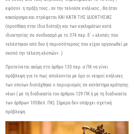
εφόσον η πράξη τους , αν την τελούσε ενήλικος , θα ήταν
κακούργημα και στρέφεται ΚΑΙ ΚΑΤΑ ΤΗΣ ΙΔΙΟΚΤΗΣΙΑΣ
(προσθήκη στην ίδια διάταξη και των εγκλημάτων κατά
ιδιοκτησίας σε συνδυασμό με το 374 περ. δ΄ « κλοπές που
τελέστηκαν από δυο ή περισσότερους που είχαν οργανωθεί με
σκοπό την τέλεση κλοπών» ) .
Προτείνεται ακόμη στο άρθρο 133 περ. α ΠΚ να γίνει
πρόβλεψη για το πως απολύονται με όρο οι νεαροί ενήλικες
των οποίων διατάχθηκε ο περιορισμός σε κατάστημα κράτησης
νέων ( με τη διαδικασία του άρθρου 129 ΠΚ ή με τη διαδικασία
των άρθρων 105Βεπ. ΠΚ). Σήμερα δεν υπάρχει σχετική
πρόβλεψη.