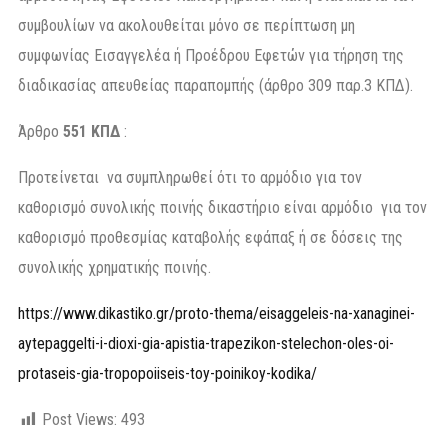
συμβουλίων να ακολουθείται μόνο σε περίπτωση μη
συμφωνίας Εισαγγελέα ή Προέδρου Εφετών για τήρηση της
διαδικασίας απευθείας παραπομπής (άρθρο 309 παρ.3 ΚΠΔ).
Άρθρο
551 ΚΠΔ
:
Προτείνεται να συμπληρωθεί ότι το αρμόδιο για τον
καθορισμό συνολικής ποινής δικαστήριο είναι αρμόδιο για τον
καθορισμό προθεσμίας καταβολής εφάπαξ ή σε δόσεις της
συνολικής χρηματικής ποινής.
https://www.dikastiko.gr/proto-thema/eisaggeleis-na-xanaginei-
aytepaggelti-i-dioxi-gia-apistia-trapezikon-stelechon-oles-oi-
protaseis-gia-tropopoiiseis-toy-poinikoy-kodika/
Post Views:
493