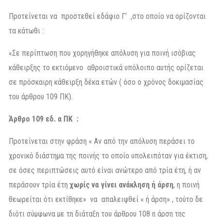
Προτείνεται να προστεθεί εδάφιο Γ’ ,στο οποίο να ορίζονται
τα κάτωθι :
«Σε περίπτωση που χορηγήθηκε απόλυση για ποινή ισόβιας
κάθειρξης το εκτιόμενο αθροιστικά υπόλοιπο αυτής ορίζεται
σε πρόσκαιρη κάθειρξη δέκα ετών ( όσο ο χρόνος δοκιμασίας
του άρθρου 109 ΠΚ).
Άρθρο 109 εδ. α ΠΚ
:
Προτείνεται στην φράση « Αν από την απόλυση περάσει το
χρονικό διάστημα της ποινής το οποίο υπολειπόταν για έκτιση,
σε όσες περιπτώσεις αυτό είναι ανώτερο από τρία έτη, ή αν
περάσουν τρία έτη
χωρίς να γίνει ανάκληση ή άρση
, η ποινή
θεωρείται ότι εκτίθηκε» να απαλειφθεί « ή άρση» , τούτο δε
διότι σύμφωνα με τη διάταξη του άρθρου 108 η άρση της