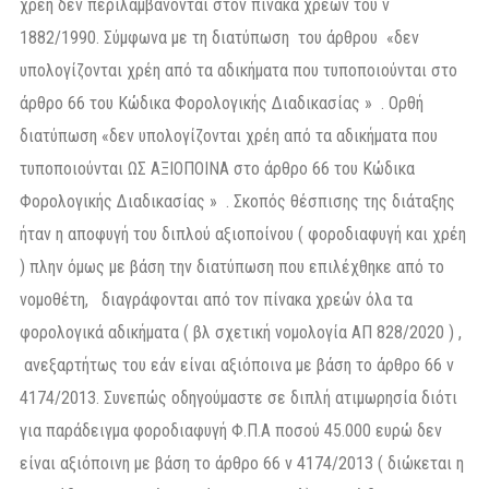
χρέη δεν περιλαμβάνονται στον πίνακα χρεών του ν
1882/1990. Σύμφωνα με τη διατύπωση του άρθρου «δεν
υπολογίζονται χρέη από τα αδικήματα που τυποποιούνται στο
άρθρο 66 του Κώδικα Φορολογικής Διαδικασίας » . Ορθή
διατύπωση «δεν υπολογίζονται χρέη από τα αδικήματα που
τυποποιούνται ΩΣ ΑΞΙΟΠΟΙΝΑ στο άρθρο 66 του Κώδικα
Φορολογικής Διαδικασίας » . Σκοπός θέσπισης της διάταξης
ήταν η αποφυγή του διπλού αξιοποίνου ( φοροδιαφυγή και χρέη
) πλην όμως με βάση την διατύπωση που επιλέχθηκε από το
νομοθέτη, διαγράφονται από τον πίνακα χρεών όλα τα
φορολογικά αδικήματα ( βλ σχετική νομολογία ΑΠ 828/2020 ) ,
ανεξαρτήτως του εάν είναι αξιόποινα με βάση το άρθρο 66 ν
4174/2013. Συνεπώς οδηγούμαστε σε διπλή ατιμωρησία διότι
για παράδειγμα φοροδιαφυγή Φ.Π.Α ποσού 45.000 ευρώ δεν
είναι αξιόποινη με βάση το άρθρο 66 ν 4174/2013 ( διώκεται η