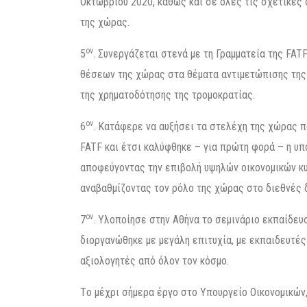
Οκτωβρίου 2020, καθώς και σε όλες τις σχετικές 
της χώρας.
ον
5
. Συνεργάζεται στενά με τη Γραμματεία της FAT
θέσεων της χώρας στα θέματα αντιμετώπισης της
της χρηματοδότησης της τρομοκρατίας.
ον
6
. Κατάφερε να αυξήσει τα στελέχη της χώρας π
FATF και έτσι καλύφθηκε – για πρώτη φορά – η υ
αποφεύγοντας την επιβολή υψηλών οικονομικών κ
αναβαθμίζοντας τον ρόλο της χώρας στο διεθνές δ
ον
7
. Υλοποίησε στην Αθήνα το σεμινάριο εκπαίδευ
διοργανώθηκε με μεγάλη επιτυχία, με εκπαιδευτέ
αξιολογητές από όλον τον κόσμο.
Τo μέχρι σήμερα έργο στο Υπουργείο Οικονομικών