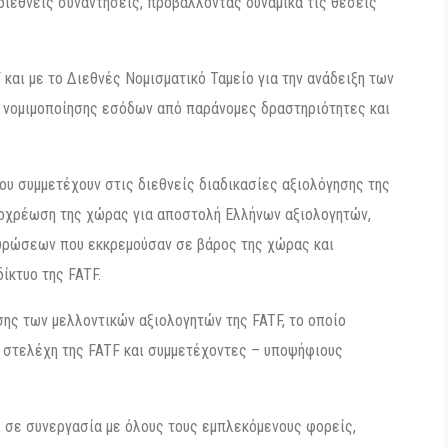
διεθνείς συναντήσεις, προβάλλοντας δυναμικά τις θέσεις
F και με το Διεθνές Νομισματικό Ταμείο για την ανάδειξη των
 νομιμοποίησης εσόδων από παράνομες δραστηριότητες και
ου συμμετέχουν στις διεθνείς διαδικασίες αξιολόγησης της
ποχρέωση της χώρας για αποστολή Ελλήνων αξιολογητών,
υρώσεων που εκκρεμούσαν σε βάρος της χώρας και
ίκτυο της FATF.
σης των μελλοντικών αξιολογητών της FATF, το οποίο
ς στελέχη της FATF και συμμετέχοντες – υποψήφιους
, σε συνεργασία με όλους τους εμπλεκόμενους φορείς,