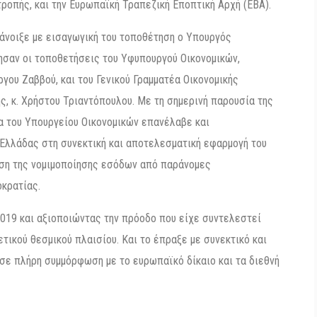
ροπής, και την Ευρωπαϊκή Τραπεζική Εποπτική Αρχή (EBA).
 άνοιξε με εισαγωγική του τοποθέτηση ο Υπουργός
θησαν οι τοποθετήσεις του Υφυπουργού Οικονομικών,
ργου Ζαββού, και του Γενικού Γραμματέα Οικονομικής
ς, κ. Χρήστου Τριαντόπουλου. Με τη σημερινή παρουσία της
ία του Υπουργείου Οικονομικών επανέλαβε και
 Ελλάδας στη συνεκτική και αποτελεσματική εφαρμογή του
μηση της νομιμοποίησης εσόδων από παράνομες
οκρατίας.
2019 και αξιοποιώντας την πρόοδο που είχε συντελεστεί
τικού θεσμικού πλαισίου. Και το έπραξε με συνεκτικό και
 σε πλήρη συμμόρφωση με το ευρωπαϊκό δίκαιο και τα διεθνή