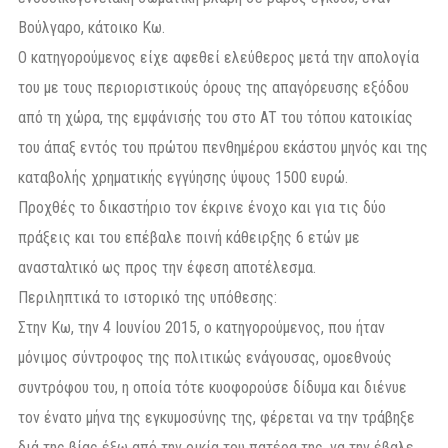
Βούλγαρο, κάτοικο Κω.
Ο κατηγορούμενος είχε αφεθεί ελεύθερος μετά την απολογία
του με τους περιοριστικούς όρους της απαγόρευσης εξόδου
από τη χώρα, της εμφάνισής του στο AT του τόπου κατοικίας
του άπαξ εντός του πρώτου πενθημέρου εκάστου μηνός και της
καταβολής χρηματικής εγγύησης ύψους 1500 ευρώ.
Προχθές το δικαστήριο τον έκρινε ένοχο και για τις δύο
πράξεις και του επέβαλε ποινή κάθειρξης 6 ετών με
ανασταλτικό ως προς την έφεση αποτέλεσμα.
Περιληπτικά το ιστορικό της υπόθεσης:
Στην Κω, την 4 Ιουνίου 2015, ο κατηγορούμενος, που ήταν
μόνιμος σύντροφος της πολιτικώς ενάγουσας, ομοεθνούς
συντρόφου του, η οποία τότε κυοφορούσε δίδυμα και διένυε
τον ένατο μήνα της εγκυμοσύνης της, φέρεται να την τράβηξε
διά της βίας έξω από την οικία του πατέρα της, να την έβαλε