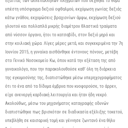
Εξαιτίας των αλλεπάλληλων πληγμάτων που δέχθηκε το θύμα
υπέστη υπόσφαγμα δεξιού οφθαλμού, εκχύμωση γωνίας δεξιάς
κάτω γνάθου, εκχυμώσεις βραχιονίων άμφω, εκχύμωση δεξιού
γλουτού και πολλαπλά μικρής διαμέτρου θλαστικά τραύματα
από νύσσον όργανο, ήτοι το κατσαβίδι, στον δεξιό μηρό και
στην κοιλιακή χώρα. Λίγες μέρες μετά, και συγκεκριμένα την 7η
Ιουνίου 2015, η γυναίκα αισθάνθηκε έντονους πόνους, μετέβη
στο Γενικό Νοσοκομείο Κω, όπου κατά την εξέταση της από
γυναικολόγο, που την παρακολουθούσε καθ’ όλη τη διάρκεια
της εγκυμοσύνης της, διαπιστώθηκε μέσω υπερηχογραφήματος
ότι το ένα από τα δίδυμα έμβρυα που κυοφορούσε, το άρρεν,
είχε ανενεργή καρδιακή λειτουργία και ήταν ήδη νεκρό.
Ακολούθως, μέσω του μηχανήματος καταγραφής οδυνών
διαπιστώθηκε πως βρισκόταν σε διαδικασία εξέλιξης τοκετού,
υπεβλήθη σε καισαρική τομή και γέννησε ζωντανό ένα θήλυ