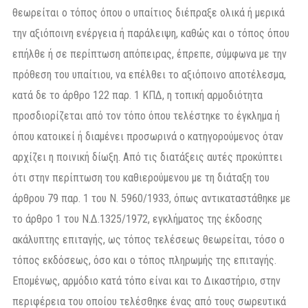
θεωρείται ο τόπος όπου ο υπαίτιος διέπραξε ολικά ή μερικά
την αξιόποινη ενέργεια ή παράλειψη, καθώς και ο τόπος όπου
επήλθε ή σε περίπτωση απόπειρας, έπρεπε, σύμφωνα με την
πρόθεση του υπαίτιου, να επέλθει το αξιόποινο αποτέλεσμα,
κατά δε το άρθρο 122 παρ. 1 ΚΠΔ, η τοπική αρμοδιότητα
προσδιορίζεται από τον τόπο όπου τελέστηκε το έγκλημα ή
όπου κατοικεί ή διαμένει προσωρινά ο κατηγορούμενος όταν
αρχίζει η ποινική δίωξη. Από τις διατάξεις αυτές προκύπτει
ότι στην περίπτωση του καθιερούμενου με τη διάταξη του
άρθρου 79 παρ. 1 του Ν. 5960/1933, όπως αντικαταστάθηκε με
το άρθρο 1 του Ν.Δ.1325/1972, εγκλήματος της έκδοσης
ακάλυπτης επιταγής, ως τόπος τελέσεως θεωρείται, τόσο ο
τόπος εκδόσεως, όσο και ο τόπος πληρωμής της επιταγής.
Επομένως, αρμόδιο κατά τόπο είναι και το Δικαστήριο, στην
περιφέρεια του οποίου τελέσθηκε ένας από τους σωρευτικά