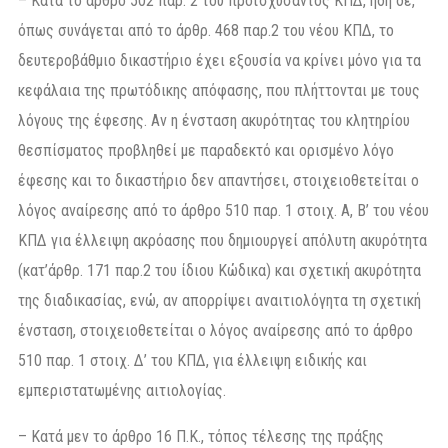
– Κατά το άρθρο 502 παρ. 2 του προϊσχύσαντος ΚΠΔ, ήδη δε,
όπως συνάγεται από το άρθρ. 468 παρ.2 του νέου ΚΠΔ, το
δευτεροβάθμιο δικαστήριο έχει εξουσία να κρίνει μόνο για τα
κεφάλαια της πρωτόδικης απόφασης, που πλήττονται με τους
λόγους της έφεσης. Αν η ένσταση ακυρότητας του κλητηρίου
θεσπίσματος προβληθεί με παραδεκτό και ορισμένο λόγο
έφεσης και το δικαστήριο δεν απαντήσει, στοιχειοθετείται ο
λόγος αναίρεσης από το άρθρο 510 παρ. 1 στοιχ. Α, Β’ του νέου
ΚΠΔ για έλλειψη ακρόασης που δημιουργεί απόλυτη ακυρότητα
(κατ’άρθρ. 171 παρ.2 του ίδιου Κώδικα) και σχετική ακυρότητα
της διαδικασίας, ενώ, αν απορρίψει αναιτιολόγητα τη σχετική
ένσταση, στοιχειοθετείται ο λόγος αναίρεσης από το άρθρο
510 παρ. 1 στοιχ. Δ’ του ΚΠΔ, για έλλειψη ειδικής και
εμπεριστατωμένης αιτιολογίας.
– Κατά μεν το άρθρο 16 Π.Κ., τόπος τέλεσης της πράξης