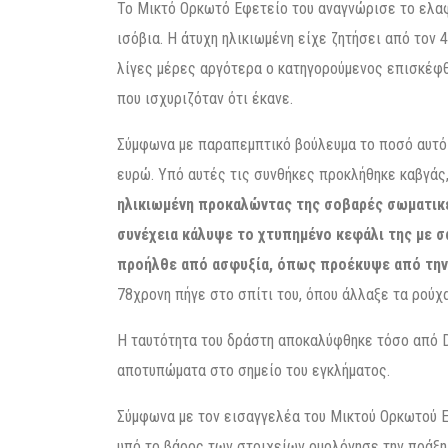
Το Μικτό Ορκωτό Εφετείο του αναγνώρισε το ελαφ
ισόβια. Η άτυχη ηλικιωμένη είχε ζητήσει από τον 
λίγες μέρες αργότερα ο κατηγορούμενος επισκέφθ
που ισχυριζόταν ότι έκανε.
Σύμφωνα με παραπεμπτικό βούλευμα το ποσό αυτό ή
ευρώ. Υπό αυτές τις συνθήκες προκλήθηκε καβγάς
ηλικιωμένη προκαλώντας της σοβαρές σωματικέ
συνέχεια κάλυψε το χτυπημένο κεφάλι της με σ
προήλθε από ασφυξία, όπως προέκυψε από την 
78χρονη πήγε στο σπίτι του, όπου άλλαξε τα ρούχα
Η ταυτότητα του δράστη αποκαλύφθηκε τόσο από D
αποτυπώματα στο σημείο του εγκλήματος.
Σύμφωνα με τον εισαγγελέα του Μικτού Ορκωτού Ε
υπό το βάρος των στοιχείων ομολόγησε την πράξη 