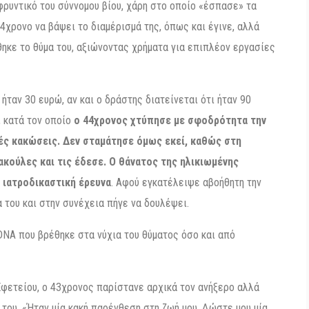
ρυντικό του σύννομου βίου, χάρη στο οποίο «έσπασε» τα
44χρονο να βάψει το διαμέρισμά της, όπως και έγινε, αλλά
ηκε το θύμα του, αξιώνοντας χρήματα για επιπλέον εργασίες
ταν 30 ευρώ, αν και ο δράστης διατείνεται ότι ήταν 90
, κατά τον οποίο
ο 44χρονος χτύπησε με σφοδρότητα την
ς κακώσεις. Δεν σταμάτησε όμως εκεί, καθώς στη
ακούλες και τις έδεσε. Ο θάνατος της ηλικιωμένης
ιατροδικαστική έρευνα
. Αφού εγκατέλειψε αβοήθητη την
 του και στην συνέχεια πήγε να δουλέψει.
NA που βρέθηκε στα νύχια του θύματος όσο και από
φετείου, ο 43χρονος παρίστανε αρχικά τον ανήξερο αλλά
του. «Ήταν μία κακή παρένθεση στη ζωή μου. Δώστε μου μία