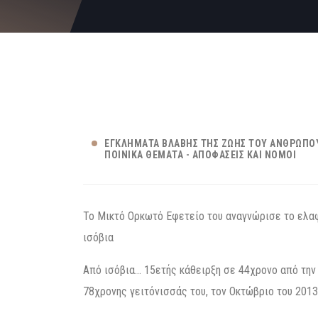
ΕΓΚΛΉΜΑΤΑ ΒΛΆΒΗΣ ΤΗΣ ΖΩΉΣ ΤΟΥ ΑΝΘΡΏΠΟ
ΠΟΙΝΙΚΆ ΘΈΜΑΤΑ - ΑΠΟΦΆΣΕΙΣ ΚΑΙ ΝΌΜΟΙ
Το Μικτό Ορκωτό Εφετείο του αναγνώρισε το ελαφ
ισόβια
Από ισόβια… 15ετής κάθειρξη σε 44χρονο από την 
78χρονης γειτόνισσάς του, τον Οκτώβριο του 2013