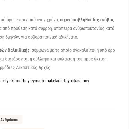
υπό όρους πριν από έναν χρόνο,
είχαν επιβληθεί δις ισόβια,
ία από πρόθεση κατά συρροή, απόπειρα ανθρωποκτονίας κατά
η 6μηνών, για σοβαρά ποινικά αδικήματα.
κών Χαλκιδικής
, σύμφωνα με το οποίο ανακαλείται η υπό όρο
αι διατάσσεται η σύλληψη και φυλάκισή του προς έκτιση
αρμόδιες Δικαστικές Αρχές.
ti-fylaki-me-boyleyma-o-makelaris-toy-dikastirioy
 Ανθρώπου