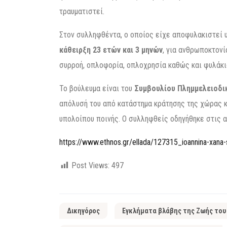
τραυματιστεί.
Στον συλληφθέντα, ο οποίος είχε αποφυλακιστεί 
κάθειρξη 23 ετών και 3 μηνών
, για ανθρωποκτον
συρροή, οπλοφορία, οπλοχρησία καθώς και φυλάκισ
Το βούλευμα είναι του
Συμβουλίου Πλημμελειοδι
απόλυσή του από κατάστημα κράτησης της χώρας κ
υπολοίπου ποινής. Ο συλληφθείς οδηγήθηκε στις 
https://www.ethnos.gr/ellada/127315_ioannina-xana-s
Post Views:
497
Δικηγόρος
Εγκλήματα βλάβης της Ζωής του