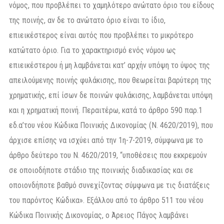
νόμος, που προβλέπει το χαμηλότερο ανώτατο όριο του είδους
της ποινής, αν δε το ανώτατο όριο είναι το ίδιο,
επιεικέστερος είναι αυτός που προβλέπει το μικρότερο
κατώτατο όριο. Για το χαρακτηρισμό ενός νόμου ως
επιεικέστερου ή μη λαμβάνεται κατ’ αρχήν υπόψη το ύψος της
απειλούμενης ποινής φυλάκισης, που θεωρείται βαρύτερη της
χρηματικής, επί ίσων δε ποινών φυλάκισης, λαμβάνεται υπόψη
και η χρηματική ποινή. Περαιτέρω, κατά το άρθρο 590 παρ.1
εδ.α’του νέου Κώδικα Ποινικής Δικονομίας (Ν. 4620/2019), που
άρχισε επίσης να ισχύει από την 1η-7-2019, σύμφωνα με το
άρθρο δεύτερο του Ν. 4620/2019, “υποθέσεις που εκκρεμούν
σε οποιοδήποτε στάδιο της ποινικής διαδικασίας και σε
οποιονδήποτε βαθμό συνεχίζοντας σύμφωνα με τις διατάξεις
του παρόντος Κώδικα». Εξάλλου από το άρθρο 511 του νέου
Κώδικα Ποινικής Δικονομίας, ο Άρειος Πάγος λαμβάνει