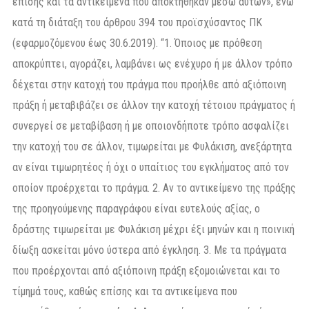
επίσης και τα αντικείμενα που αποκτήθηκαν μέσω αυτών», ενώ
κατά τη διάταξη του άρθρου 394 του προϊσχύσαντος ΠΚ
(εφαρμοζόμενου έως 30.6.2019). “1. Όποιος με πρόθεση
αποκρύπτει, αγοράζει, λαμβάνει ως ενέχυρο ή με άλλον τρόπο
δέχεται στην κατοχή του πράγμα που προήλθε από αξιόποινη
πράξη ή μεταβιβάζει σε άλλον την κατοχή τέτοιου πράγματος ή
συνεργεί σε μεταβίβαση ή με οποιονδήποτε τρόπο ασφαλίζει
την κατοχή του σε άλλον, τιμωρείται με Φυλάκιση, ανεξάρτητα
αν είναι τιμωρητέος ή όχι ο υπαίτιος του εγκλήματος από τον
οποίον προέρχεται το πράγμα. 2. Αν το αντικείμενο της πράξης
της προηγούμενης παραγράφου είναι ευτελούς αξίας, ο
δράστης τιμωρείται με Φυλάκιση μέχρι έξι μηνών και η ποινική
δίωξη ασκείται μόνο ύστερα από έγκληση. 3. Με τα πράγματα
που προέρχονται από αξιόποινη πράξη εξομοιώνεται και το
τίμημά τους, καθώς επίσης και τα αντικείμενα που