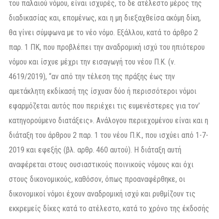
του παλαιού νόμου, είναι ισχυρές, το δε ατέλεστο μέρος της
διαδικασίας και, επομένως, και η μη διεξαχθείσα ακόμη δίκη,
θα γίνει σύμφωνα με το νέο νόμο. Εξάλλου, κατά το άρθρο 2
παρ. 1 ΠΚ, που προβλέπει την αναδρομική ισχύ του ηπιότερου
νόμου και ίσχυε μέχρι την εισαγωγή του νέου Π.Κ. (ν.
4619/2019), “αν από την τέλεση της πράξης έως την
αμετάκλητη εκδίκασή της ίσχυαν δύο ή περισσότεροι νόμοι
εφαρμόζεται αυτός που περιέχει τις ευμενέστερες για τον’
κατηγορούμενο διατάξεις». Ανάλογου περιεχομένου είναι και η
διάταξη του άρθρου 2 παρ. 1 του νέου Π.Κ., που ισχύει από 1-7-
2019 και εφεξής (βλ. αρθρ. 460 αυτού). Η διάταξη αυτή
αναφέρεται στους ουσιαστικούς ποινικούς νόμους και όχι
στους δικονομικούς, καθόσον, όπως προαναφέρθηκε, οι
δικονομικοί νόμοι έχουν αναδρομική ισχύ και ρυθμίζουν τις
εκκρεμείς δίκες κατά το ατέλεστο, κατά το χρόνο της έκδοσής