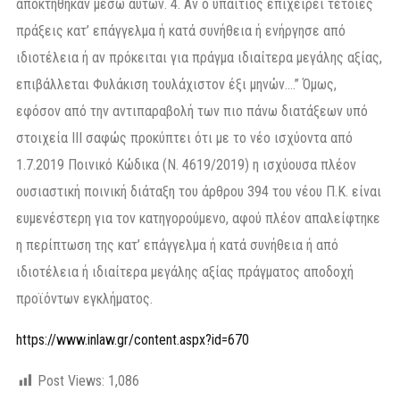
αποκτήθηκαν μέσω αυτών. 4. Αν ο υπαίτιος επιχειρεί τέτοιες
πράξεις κατ’ επάγγελμα ή κατά συνήθεια ή ενήργησε από
ιδιοτέλεια ή αν πρόκειται για πράγμα ιδιαίτερα μεγάλης αξίας,
επιβάλλεται Φυλάκιση τουλάχιστον έξι μηνών….” Όμως,
εφόσον από την αντιπαραβολή των πιο πάνω διατάξεων υπό
στοιχεία III σαφώς προκύπτει ότι με το νέο ισχύοντα από
1.7.2019 Ποινικό Κώδικα (Ν. 4619/2019) η ισχύουσα πλέον
ουσιαστική ποινική διάταξη του άρθρου 394 του νέου Π.Κ. είναι
ευμενέστερη για τον κατηγορούμενο, αφού πλέον απαλείφτηκε
η περίπτωση της κατ’ επάγγελμα ή κατά συνήθεια ή από
ιδιοτέλεια ή ιδιαίτερα μεγάλης αξίας πράγματος αποδοχή
προϊόντων εγκλήματος.
https://www.inlaw.gr/content.aspx?id=670
Post Views:
1,086