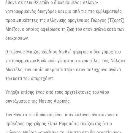
έθανε σε ηλικ 92 ετών ο διακεκριμένος ελληνο-
νοτιοαφρικανός δικηγόρος και μια από τις πιο εμβληματικές
προσωπικότητες της ελληνικής ομογένειας Γιώργος (Τζορτζ)
Μπίζος, ο οποίος αφιέρωσε τη ζωή του στον αγώνα κατά των
διακρίσεων.
Ο Γιώργος Μπίζος κέρδισε διεθνή φήμη ως ο δικηγόρος του
νοτιοαφρικανού θρυλικού ηγέτη και στενού φίλου του, Νέλσον
Μαντέλα, τον οποίο υπερασπίστηκε στον πολύχρονο αγώνα
του κατά του απαρτχάιντ.
Υπήρξε επίσης ένας από τους αρχιτέκτονες του νέου
συντάγματος της Νότιας Αφρικής.
Τον θάνατο του διακεκριμένου ποινικολόγου ανακοίνωσε ο
πρόεδρος της χώρας Σίριλ Ραμαπόσα τονίζοντας ότι ο
Γιώργος Μπίζος «συνέβαλε τα μέγιστα στη δημοκρατία μας».