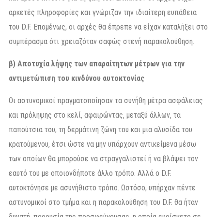
αρκετές πληροφορίες και γνώριζαν την ιδιαίτερη ευπάθεια
του D.F. Επομένως, οι αρχές θα έπρεπε να είχαν καταλήξει στο
συμπέρασμα ότι χρειαζόταν σαφώς στενή παρακολούθηση.
β) Αποτυχία λήψης των απαραίτητων μέτρων για την
αντιμετώπιση του κινδύνου αυτοκτονίας
Οι αστυνομικοί πραγματοποίησαν τα συνήθη μέτρα ασφάλειας
και πρόληψης στο κελί, αφαιρώντας, μεταξύ άλλων, τα
παπούτσια του, τη δερμάτινη ζώνη του και μια αλυσίδα του
κρατούμενου, έτσι ώστε να μην υπάρχουν αντικείμενα μέσω
των οποίων θα μπορούσε να στραγγαλιστεί ή να βλάψει τον
εαυτό του με οποιονδήποτε άλλο τρόπο. Αλλά ο D.F.
αυτοκτόνησε με ασυνήθιστο τρόπο. Ωστόσο, υπήρχαν πέντε
αστυνομικοί στο τμήμα και η παρακολούθηση του D.F. θα ήταν
δυνατή, παρουσία της προσφεύγουσας, η οποία ευρίσκετο σε