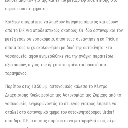
κληθεί από τον γιο της και εν τω μεταξύ έφτασε επίσης στο
σημείο του ατυχήματος.
Κρίθηκε απαραίτητο να ληφθούν δείγματα αίματος και ούρων
από το D.F. για αποδεικτικούς σκοπούς. Οι δύο αστυνομικοί τον
μετέφεραν σε νοσοκομείο, όπου τους συνάντησε η κα Frick, η
οποία τους είχε ακολουθήσει με δικό της αυτοκίνητο. Στο
νοσοκομείο, αφού ενημερώθηκε για την ανάγκη περαιτέρω
εξετάσεων, ο γιος της άρχισε να φαίνεται αρκετά πιο
ταραγμένος.
Περίπου στις 10.50 μ.μ. αστυνομικός κάλεσε το Κέντρο
Διαχείρισης Κυκλοφορίας της Αστυνομίας της Ζυρίχης από το
νοσοκομείο, ενημερώνοντάς το ότι ένας γιατρός έπρεπε να
σταλεί στο αστυνομικό τμήμα του αυτοκινητόδρομου Urdorf
επειδή ο D.F., ο οποίος επρόκειτο να μεταφερθεί εκεί, είχε