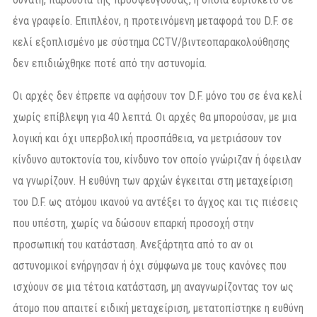
ένα γραφείο. Επιπλέον, η προτεινόμενη μεταφορά του D.F. σε
κελί εξοπλισμένο με σύστημα CCTV/βιντεοπαρακολούθησης
δεν επιδιώχθηκε ποτέ από την αστυνομία.
Οι αρχές δεν έπρεπε να αφήσουν τον D.F. μόνο του σε ένα κελί
χωρίς επίβλεψη για 40 λεπτά. Οι αρχές θα μπορούσαν, με μια
λογική και όχι υπερβολική προσπάθεια, να μετριάσουν τον
κίνδυνο αυτοκτονία του, κίνδυνο τον οποίο γνώριζαν ή όφειλαν
να γνωρίζουν. Η ευθύνη των αρχών έγκειται στη μεταχείριση
του D.F. ως ατόμου ικανού να αντέξει το άγχος και τις πιέσεις
που υπέστη, χωρίς να δώσουν επαρκή προσοχή στην
προσωπική του κατάσταση. Ανεξάρτητα από το αν οι
αστυνομικοί ενήργησαν ή όχι σύμφωνα με τους κανόνες που
ισχύουν σε μια τέτοια κατάσταση, μη αναγνωρίζοντας τον ως
άτομο που απαιτεί ειδική μεταχείριση, μετατοπίστηκε η ευθύνη