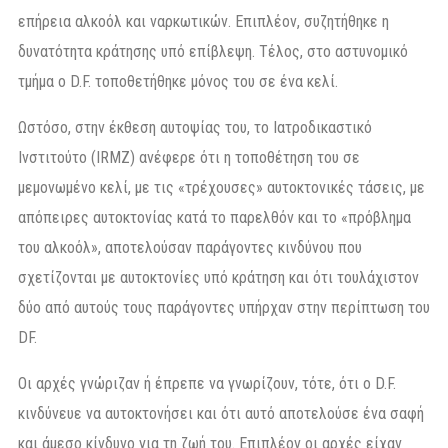
επήρεια αλκοόλ και ναρκωτικών. Επιπλέον, συζητήθηκε η
δυνατότητα κράτησης υπό επίβλεψη. Τέλος, στο αστυνομικό
τμήμα ο D.F. τοποθετήθηκε μόνος του σε ένα κελί.
Ωστόσο, στην έκθεση αυτοψίας του, το Ιατροδικαστικό
Ινστιτούτο (IRMZ) ανέφερε ότι η τοποθέτηση του σε
μεμονωμένο κελί, με τις «τρέχουσες» αυτοκτονικές τάσεις, με
απόπειρες αυτοκτονίας κατά το παρελθόν και το «πρόβλημα
του αλκοόλ», αποτελούσαν παράγοντες κινδύνου που
σχετίζονται με αυτοκτονίες υπό κράτηση και ότι τουλάχιστον
δύο από αυτούς τους παράγοντες υπήρχαν στην περίπτωση του
DF.
Οι αρχές γνώριζαν ή έπρεπε να γνωρίζουν, τότε, ότι ο D.F.
κινδύνευε να αυτοκτονήσει και ότι αυτό αποτελούσε ένα σαφή
και άμεσο κίνδυνο για τη ζωή του. Επιπλέον οι αρχές είχαν