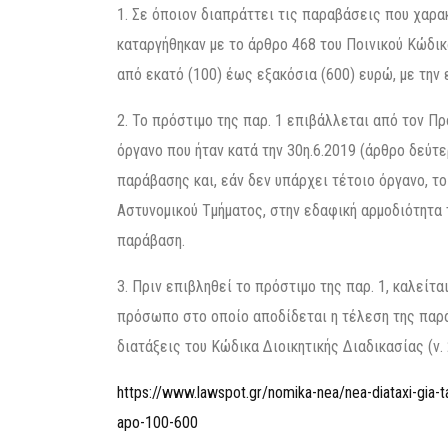
1. Σε όποιον διαπράττει τις παραβάσεις που χαρα
καταργήθηκαν με το άρθρο 468 του Ποινικού Κώδικα
από εκατό (100) έως εξακόσια (600) ευρώ, με την
2. Το πρόστιμο της παρ. 1 επιβάλλεται από τον Πρ
όργανο που ήταν κατά την 30η.6.2019 (άρθρο δεύτε
παράβασης και, εάν δεν υπάρχει τέτοιο όργανο, τ
Αστυνομικού Τμήματος, στην εδαφική αρμοδιότητα
παράβαση.
3. Πριν επιβληθεί το πρόστιμο της παρ. 1, καλείτα
πρόσωπο στο οποίο αποδίδεται η τέλεση της παρά
διατάξεις του Κώδικα Διοικητικής Διαδικασίας (ν. 
https://www.lawspot.gr/nomika-nea/nea-diataxi-gia-t
apo-100-600