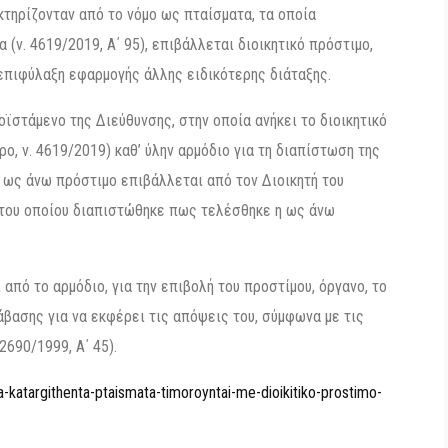
κτηρίζονταν από το νόμο ως πταίσματα, τα οποία
 (ν. 4619/2019, Α΄ 95), επιβάλλεται διοικητικό πρόστιμο,
 επιφύλαξη εφαρμογής άλλης ειδικότερης διάταξης.
οϊστάμενο της Διεύθυνσης, στην οποία ανήκει το διοικητικό
ρο, ν. 4619/2019) καθ’ ύλην αρμόδιο για τη διαπίστωση της
ο ως άνω πρόστιμο επιβάλλεται από τον Διοικητή του
 του οποίου διαπιστώθηκε πως τελέσθηκε η ως άνω
ι από το αρμόδιο, για την επιβολή του προστίμου, όργανο, το
βασης για να εκφέρει τις απόψεις του, σύμφωνα με τις
2690/1999, Α΄ 45).
a-katargithenta-ptaismata-timoroyntai-me-dioikitiko-prostimo-