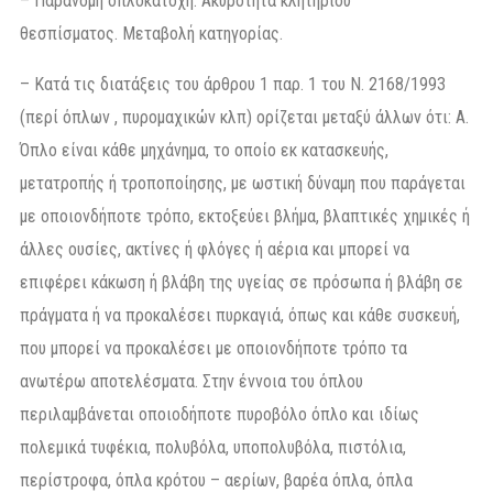
– Παράνομη οπλοκατοχή. Ακυρότητα κλητηρίου
θεσπίσματος. Μεταβολή κατηγορίας.
– Κατά τις διατάξεις του άρθρου 1 παρ. 1 του Ν. 2168/1993
(περί όπλων , πυρομαχικών κλπ) ορίζεται μεταξύ άλλων ότι: Α.
Όπλο είναι κάθε μηχάνημα, το οποίο εκ κατασκευής,
μετατροπής ή τροποποίησης, με ωστική δύναμη που παράγεται
με οποιονδήποτε τρόπο, εκτοξεύει βλήμα, βλαπτικές χημικές ή
άλλες ουσίες, ακτίνες ή φλόγες ή αέρια και μπορεί να
επιφέρει κάκωση ή βλάβη της υγείας σε πρόσωπα ή βλάβη σε
πράγματα ή να προκαλέσει πυρκαγιά, όπως και κάθε συσκευή,
που μπορεί να προκαλέσει με οποιονδήποτε τρόπο τα
ανωτέρω αποτελέσματα. Στην έννοια του όπλου
περιλαμβάνεται οποιοδήποτε πυροβόλο όπλο και ιδίως
πολεμικά τυφέκια, πολυβόλα, υποπολυβόλα, πιστόλια,
περίστροφα, όπλα κρότου – αερίων, βαρέα όπλα, όπλα