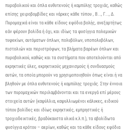
πυροβολικού και όπλα ευθυτενούς ή καμπύλης τροχιάς, καθώς
επίσης χειροβομβίδες και νάρκες κάθε τύπου , Β…., Γ…., Δ.
Πυρομαχικά είναι τα κάθε είδους εφόδια βολής, ανεξαρτήτως
εάν φέρουν βολίδα ή όχι, και ιδίως τα φυσίγγια πολεμικών
τυφεκίων, αυτόματων όπλων, πολυβόλων, υποπολυβόλων,
πιστολιών και περιστρόφων, τα βλήματα βαρέων όπλων και
πυροβολικού, καθώς και τα συστήματα που αποτελούνται από
εκρηκτικές ύλες, εκρηκτικούς μηχανισμούς ή συνδυασμούς
αυτών, τα οποία μπορούν να χρησιμοποιηθούν όπως είναι ή να
βληθούν με όπλα ευθυτενούς ή καμπύλης τροχιάς. Στην έννοια
των πυρομαχικών περιλαμβάνονται και τα ενεργά επί μέρους
στοιχεία αυτών (καψύλλια, καψυλλιωμένοι κάλυκες, ειδικού
τύπου βολίδες και ιδίως εκρηκτικές, εμπρηστικές ή
τροχιοδεικτικές, βραδύκαυστα υλικά κ.λ.π.), τα αβολίδωτα
φυσίγγια κρότου – αερίων, καθώς και τα κάθε είδους εφόδια