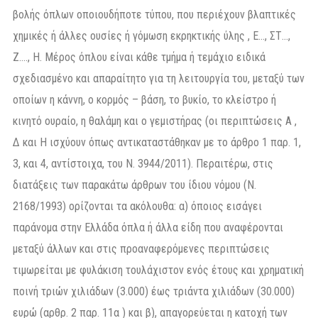
βολής όπλων οποιουδήποτε τύπου, που περιέχουν βλαπτικές
χημικές ή άλλες ουσίες ή γόμωση εκρηκτικής ύλης , Ε…, ΣΤ…,
Ζ…., Η. Μέρος όπλου είναι κάθε τμήμα ή τεμάχιο ειδικά
σχεδιασμένο και απαραίτητο για τη λειτουργία του, μεταξύ των
οποίων η κάννη, ο κορμός – βάση, το βυκίο, το κλείστρο ή
κινητό ουραίο, η θαλάμη και ο γεμιστήρας (οι περιπτώσεις Α ,
Δ και Η ισχύουν όπως αντικαταστάθηκαν με το άρθρο 1 παρ. 1,
3, και 4, αντίστοιχα, του Ν. 3944/2011). Περαιτέρω, στις
διατάξεις των παρακάτω άρθρων του ίδιου νόμου (Ν.
2168/1993) ορίζονται τα ακόλουθα: α) όποιος εισάγει
παράνομα στην Ελλάδα όπλα ή άλλα είδη που αναφέρονται
μεταξύ άλλων και στις προαναφερόμενες περιπτώσεις
τιμωρείται με φυλάκιση τουλάχιστον ενός έτους και χρηματική
ποινή τριών χιλιάδων (3.000) έως τριάντα χιλιάδων (30.000)
ευρώ (αρθρ. 2 παρ. 11α ) και β), απαγορεύεται η κατοχή των