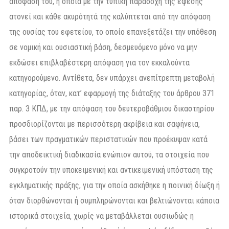
απόφασή του, η οποία με την τυπική παραδοχή της έφεσης
ατονεί και κάθε ακυρότητά της καλύπτεται από την απόφαση
της ουσίας του εφετείου, το οποίο επανεξετάζει την υπόθεση
σε νομική και ουσιαστική βάση, δεσμευόμενο μόνο να μην
εκδώσει επιβλαβέστερη απόφαση για τον εκκαλούντα
κατηγορούμενο. Αντίθετα, δεν υπάρχει ανεπίτρεπτη μεταβολή
κατηγορίας, όταν, κατ’ εφαρμογή της διάταξης του άρθρου 371
παρ. 3 ΚΠΔ, με την απόφαση του δευτεροβάθμιου δικαστηρίου
προσδιορίζονται με περισσότερη ακρίβεια και σαφήνεια,
βάσει των πραγματικών περιστατικών που προέκυψαν κατά
την αποδεικτική διαδικασία ενώπιον αυτού, τα στοιχεία που
συγκροτούν την υποκειμενική και αντικειμενική υπόσταση της
εγκληματικής πράξης, για την οποία ασκήθηκε η ποινική δίωξη ή
όταν διορθώνονται ή συμπληρώνονται και βελτιώνονται κάποια
ιστορικά στοιχεία, χωρίς να μεταβάλλεται ουσιωδώς η