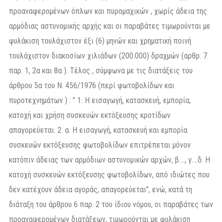
προαναφερομένων όπλων και πυρομαχικών , χωρίς άδεια της
αρμόδιας αστυνομικής αρχής και οι παραβάτες τιμωρούνται με
φυλάκιση τουλάχιστον έξι (6) μηνών και χρηματική ποινή
τουλάχιστον διακοσίων χιλιάδων (200.000) δραχμών (αρθρ. 7
παρ. 1, 2α και 8α ). Τέλος , σύμφωνα με τις διατάξεις του
άρθρου 5α του Ν. 456/1976 (περί φωτοβολίδων και
πυροτεχνημάτων ) : ” 1. Η εισαγωγή, κατασκευή, εμπορία,
κατοχή και χρήση συσκευών εκτόξευσης κροτίδων
απαγορεύεται. 2. α. Η εισαγωγή, κατασκευή και εμπορία
συσκευών εκτόξευσης φωτοβολίδων επιτρέπεται μόνον
κατόπιν άδειας των αρμόδιων αστυνομικών αρχών, β…., γ….δ. Η
κατοχή συσκευών εκτόξευσης φωτοβολίδων, από ιδιώτες που
δεν κατέχουν άδεια αγοράς, απαγορεύεται”, ενώ, κατά τη
διάταξη του άρθρου 6 παρ. 2 του ίδιου νόμου, οι παραβάτες των
προαναφερομένων διατάξεων, τιμωρούνται με φυλάκιση