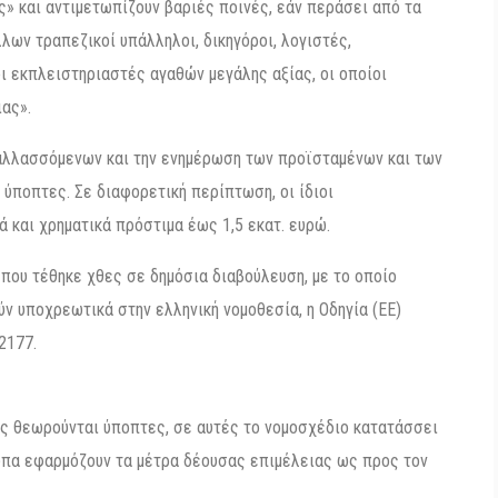
ς» και αντιμετωπίζουν βαριές ποινές, εάν περάσει από τα
λων τραπεζικοί υπάλληλοι, δικηγόροι, λογιστές,
οι εκπλειστηριαστές αγαθών μεγάλης αξίας, οι οποίοι
ας».
ναλλασσόμενων και την ενημέρωση των προϊσταμένων και των
 ύποπτες. Σε διαφορετική περίπτωση, οι ίδιοι
ά και χρηματικά πρόστιμα έως 1,5 εκατ. ευρώ.
που τέθηκε χθες σε δημόσια διαβούλευση, με το οποίο
ύν υποχρεωτικά στην ελληνική νομοθεσία, η Οδηγία (ΕΕ)
2177.
ες θεωρούνται ύποπτες, σε αυτές το νομοσχέδιο κατατάσσει
ωπα εφαρμόζουν τα μέτρα δέουσας επιμέλειας ως προς τον