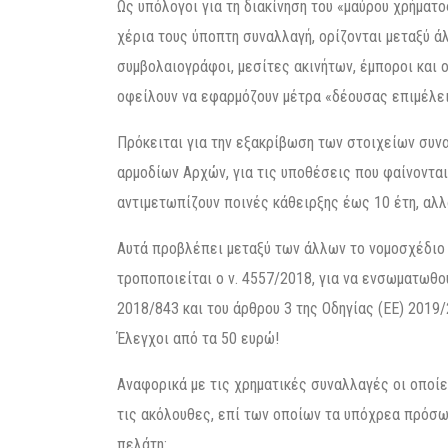
Ως υπόλογοι για τη διακίνηση του «μαύρου χρήματο
χέρια τους ύποπτη συναλλαγή, ορίζονται μεταξύ άλ
συμβολαιογράφοι, μεσίτες ακινήτων, έμποροι και 
οφείλουν να εφαρμόζουν μέτρα «δέουσας επιμέλει
Πρόκειται για την εξακρίβωση των στοιχείων συ
αρμοδίων Αρχών, για τις υποθέσεις που φαίνονται
αντιμετωπίζουν ποινές κάθειρξης έως 10 έτη, αλλ
Αυτά προβλέπει μεταξύ των άλλων το νομοσχέδιο 
τροποποιείται ο ν. 4557/2018, για να ενσωματωθο
2018/843 και του άρθρου 3 της Οδηγίας (ΕΕ) 2019/
Έλεγχοι από τα 50 ευρώ!
Αναφορικά με τις χρηματικές συναλλαγές οι οποί
τις ακόλουθες, επί των οποίων τα υπόχρεα πρόσ
πελάτη: