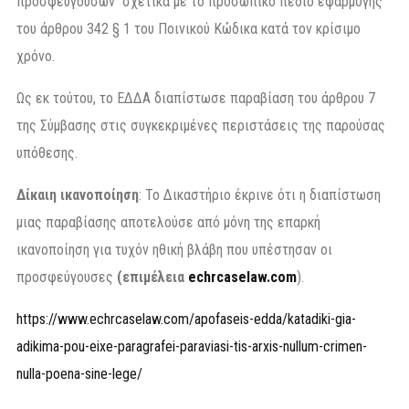
προσφευγουσών σχετικά με το προσωπικό πεδίο εφαρμογής
του άρθρου 342 § 1 του Ποινικού Κώδικα κατά τον κρίσιμο
χρόνο.
Ως εκ τούτου, το ΕΔΔΑ διαπίστωσε παραβίαση του άρθρου 7
της Σύμβασης στις συγκεκριμένες περιστάσεις της παρούσας
υπόθεσης.
Δίκαιη ικανοποίηση
: Το Δικαστήριο έκρινε ότι η διαπίστωση
μιας παραβίασης αποτελούσε από μόνη της επαρκή
ικανοποίηση για τυχόν ηθική βλάβη που υπέστησαν οι
προσφεύγουσες
(επιμέλεια
echrcaselaw.com
).
https://www.echrcaselaw.com/apofaseis-edda/katadiki-gia-
adikima-pou-eixe-paragrafei-paraviasi-tis-arxis-nullum-crimen-
nulla-poena-sine-lege/