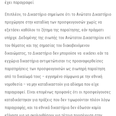
έχει παραγραφεί.
Επιπλέον, το Δικαστήριο σημείωσε ότι το Ανώτατο Δικαστήριο
προχώρησε στην καταδίκη των προσφευγουσών χωρίς να
εξετάσει καθόλου το ζήτημα της παραίτησης, εάν πράγματι
υπήρχε. Δεδομένης της σιωπής του Ανώτατου Δικαστηρίου επί
του θέματος και της σημασίας του διακυβευόμενου
δικαιώματος, το Δικαστήριο δεν μπορούσε να εικάσει εάν τα
εγχώρια δικαστήρια αντιμετώπισαν τις προαναφερθείσες
παρατηρήσεις των προσφευγουσών ως σιωπηρή παραίτηση
από το δικαίωμά τους – εγγυημένο σύμφωνα με την εθνική
νομοθεσία – να μην καταδικαστούν για αδίκημα που είχε
παραγραφεί. Είναι επομένως προφανές ότι οι προσφεύγουσες
καταδικάστηκαν για πράξεις που δεν τιμωρούνταν πλέον λόγω
παραγραφής, και τα εθνικά δικαστήρια δεν έδωσαν καμία
εξήγηση για να ακολουθήσουν μια τέτοια προσέγγιση στην