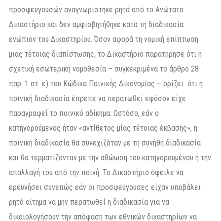
προσφευγουσών αναγνωρίστηκε ρητά από το Ανώτατο
Δικαστήριο και δεν αμφισβητήθηκε κατά τη διαδικασία
ενώπιον του Δικαστηρίου. Όσον αφορά τη νομική επίπτωση
μιας τέτοιας διαπίστωσης, το Δικαστήριο παρατήρησε ότι η
σχετική εσωτερική νομοθεσία – συγκεκριμένα το άρθρο 28
παρ. 1 στ. ε) του Κώδικα Ποινικής Δικονομίας – ορίζει ότι η
ποινική διαδικασία έπρεπε να περατωθεί εφόσον είχε
παραγραφεί το ποινικό αδίκημα. Ωστόσο, εάν ο
κατηγορούμενος ήταν «αντίθετος μίας τέτοιας έκβασης», η
ποινική διαδικασία θα συνεχιζόταν με τη συνήθη διαδικασία
και θα τερματίζονταν με την αθώωση του κατηγορουμένου ή την
απαλλαγή του από την ποινή. Το Δικαστήριο όφειλε να
ερευνήσει συνεπώς εάν οι προσφεύγουσες είχαν υποβάλει
ρητό αίτημα να μην περατωθεί η διαδικασία για να
δικαιολογήσουν την απόφαση των εθνικών δικαστηρίων να