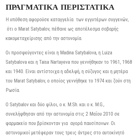
ΠΡΑΓΜΑΤΙΚΑ ΠΕΡΙΣΤΑΤΙΚΑ
Η υπόθεση αφορούσε καταγγελία των εγγυτέρων συγγενών,
ότι ο Marat Satybalov, πέθανε ως αποτέλεσμα σοβαρής
κακομεταχείρισης από την αστυνομία.
Οι προσφεύγοντες είναι η Madina Satybalova, η Luiza
Satybalova και η Taisa Nartayeva που γεννήθηκαν το 1961, 1968
και 1940. Είναι αντίστοιχα η αδελφή, η σύζυγος και η μητέρα
του Marat Satybalov, ο οποίος γεννήθηκε το 1974 και ζούν στη
Ρωσία.
Ο Satybalov και δύο φίλοι, ο κ. M.Sh. και ο κ. M.G.,
συνελήφθησαν από την αστυνομία στις 2 Μαΐου 2010 σε
φαρμακείο που βρίσκονταν για αγορά παυσίπονων. Οι
αστυνομικοί μετέφεραν τους τρεις άντρες στο αυτοκίνητό