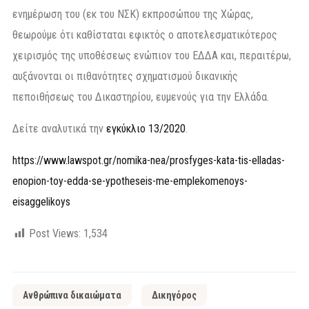
ενημέρωση του (εκ του ΝΣΚ) εκπροσώπου της Χώρας,
θεωρούμε ότι καθίσταται εφικτός ο αποτελεσματικότερος
χειρισμός της υποθέσεως ενώπιον του ΕΔΔΑ και, περαιτέρω,
αυξάνονται οι πιθανότητες σχηματισμού δικανικής
πεποιθήσεως του Δικαστηρίου, ευμενούς για την Ελλάδα.
Δείτε αναλυτικά την
εγκύκλιο 13/2020
.
https://www.lawspot.gr/nomika-nea/prosfyges-kata-tis-elladas-
enopion-toy-edda-se-ypotheseis-me-emplekomenoys-
eisaggelikoys
Post Views:
1,534
Ανθρώπινα δικαιώματα
Δικηγόρος