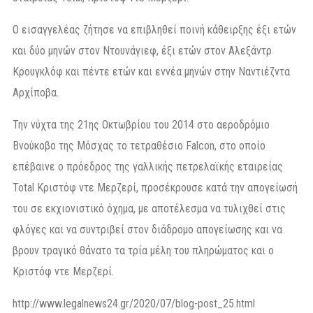
Ο εισαγγελέας ζήτησε να επιβληθεί ποινή κάθειρξης έξι ετών
και δύο μηνών στον Ντουνάγιεφ, έξι ετών στον Αλεξάντρ
Κρουγκλόφ και πέντε ετών και εννέα μηνών στην Ναντιέζντα
Αρχίποβα.
Την νύχτα της 21ης Οκτωβρίου του 2014 στο αεροδρόμιο
Βνούκοβο της Μόσχας το τετραθέσιο Falcon, στο οποίο
επέβαινε ο πρόεδρος της γαλλικής πετρελαϊκής εταιρείας
Total Κριστόφ ντε Μερζερί, προσέκρουσε κατά την απογείωσή
του σε εκχιονιστικό όχημα, με αποτέλεσμα να τυλιχθεί στις
φλόγες και να συντριβεί στον διάδρομο απογείωσης και να
βρουν τραγικό θάνατο τα τρία μέλη του πληρώματος και ο
Κριστόφ ντε Μερζερί.
http://www.legalnews24.gr/2020/07/blog-post_25.html