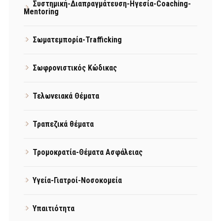
Συστημική-Διαπραγμάτευση-Ηγεσία-Coaching-
Mentoring
Σωματεμπορία-Trafficking
Σωφρονιστικός Κώδικας
Τελωνειακά Θέματα
Τραπεζικά θέματα
Τρομοκρατία-Θέματα Ασφάλειας
Υγεία-Γιατροί-Νοσοκομεία
Υπαιτιότητα