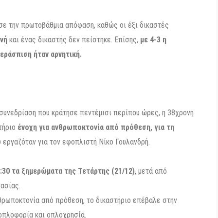
ε την πρωτοβάθμια απόφαση, καθώς οι έξι δικαστές
νή
και ένας δικαστής δεν πείστηκε. Επίσης,
με 4-3 η
εράσπιση ήταν αρνητική.
 συνεδρίαση που κράτησε πεντέμισι περίπου ώρες, η 38χρονη
τήριο
ένοχη για ανθρωποκτονία από πρόθεση, για τη
 εργαζόταν για τον εφοπλιστή Νίκο Γουλανδρή.
:30 τα ξημερώματα της Τετάρτης (21/12)
, μετά από
ασίας.
νθρωποκτονία από πρόθεση, το δικαστήριο επέβαλε στην
 οπλοφορία και οπλοχρησία.