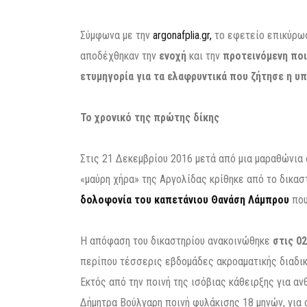
Σύμφωνα με την
argonafplia.gr,
το εφετείο επικύρωσ
αποδέχθηκαν την
ενοχή
και την
προτεινόμενη ποι
ετυμηγορία για τα ελαφρυντικά που ζήτησε η υπ
Το χρονικό της πρώτης δίκης
Στις 21 Δεκεμβρίου 2016 μετά από μια μαραθώνια
«μαύρη χήρα» της Αργολίδας κρίθηκε από το δικασ
δολοφονία του καπετάνιου Θανάση Λάμπρου
που
Η απόφαση του δικαστηρίου ανακοινώθηκε
στις 02
περίπου τέσσερις εβδομάδες ακροαματικής διαδικ
Εκτός από την ποινή της ισόβιας κάθειρξης για α
Δήμητρα Βούλγαρη ποινή φυλάκισης 18 μηνών, για