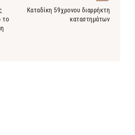
ς
Καταδίκη 59χρονου διαρρήκτη
ό το
καταστημάτων
μη