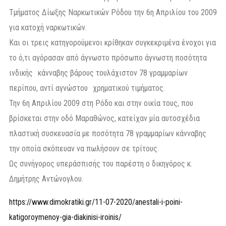
Τμήματος Δίωξης Ναρκωτικών Ρόδου την 6η Απριλίου του 2009
για κατοχή ναρκωτικών.
Και οι τρεις κατηγορούμενοι κρίθηκαν συγκεκριμένα ένοχοι για
το ό,τι αγόρασαν από άγνωστο πρόσωπο άγνωστη ποσότητα
ινδικής κάνναβης βάρους τουλάχιστον 78 γραμμαρίων
περίπου, αντί αγνώστου χρηματικού τιμήματος.
Την 6η Απριλίου 2009 στη Ρόδο και στην οικία τους, που
βρίσκεται στην οδό Μαραθώνος, κατείχαν μία αυτοσχέδια
πλαστική συσκευασία με ποσότητα 78 γραμμαρίων κάνναβης
την οποία σκόπευαν να πωλήσουν σε τρίτους.
Ως συνήγορος υπεράσπισής του παρέστη ο δικηγόρος κ.
Δημήτρης Αντώνογλου.
https://www.dimokratiki.gr/11-07-2020/anestali-i-poini-
katigoroymenoy-gia-diakinisi-iroinis/