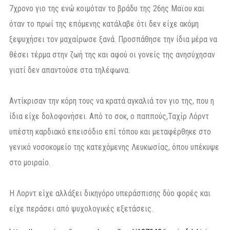
7χρονο γιο της ενώ κοιμόταν το βράδυ της 26ης Μαϊου και
όταν το πρωί της επόμενης κατάλαβε ότι δεν είχε ακόμη
ξεψυχήσει τον μαχαίρωσε ξανά. Προσπάθησε την ίδια μέρα να
θέσει τέρμα στην ζωή της και αφού οι γονείς της ανησύχησαν
γιατί δεν απαντούσε στα τηλέφωνα.
Αντίκρισαν την κόρη τους να κρατά αγκαλιά τον γιο της, που η
ίδια είχε δολοφονήσει. Από το σοκ, ο παππούς,Ταχίρ Λόρντ
υπέστη καρδιακό επεισόδιο επί τόπου και μεταφέρθηκε στο
γενικό νοσοκομείο της κατεχόμενης Λευκωσίας, όπου υπέκυψε
στο μοιραίο.
Η Λορντ είχε αλλάξει δικηγόρο υπεράσπισης δύο φορές και
είχε περάσει από ψυχολογικές εξετάσεις.