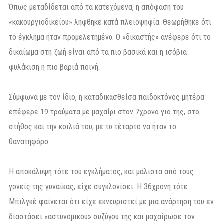
Όπως μεταδίδεται από τα κατεχόμενα, η απόφαση του
«κακουργιοδικείου» λήφθηκε κατά πλειοψηφία. Θεωρήθηκε ότι
το έγκλημα ήταν προμελετημένο. Ο «δικαστής» ανέφερε ότι το
δικαίωμα στη ζωή είναι από τα πιο βασικά και η ισόβια
φυλάκιση η πιο βαριά ποινή.
Σύμφωνα με τον ίδιο, η καταδικασθείσα παιδοκτόνος μητέρα
επέφερε 19 τραύματα με μαχαίρι στον 7χρονο γιο της, στο
στήθος και την κοιλιά του, με το τέταρτο να ήταν το
θανατηφόρο.
Η αποκάλυψη τότε του εγκλήματος, και μάλιστα από τους
γονείς της γυναίκας, είχε συγκλονίσει. Η 36χρονη τότε
Μπιλγκέ φαίνεται ότι είχε εκνευριστεί με μια ανάρτηση του εν
διαστάσει «αστυνομικού» συζύγου της και μαχαίρωσε τον