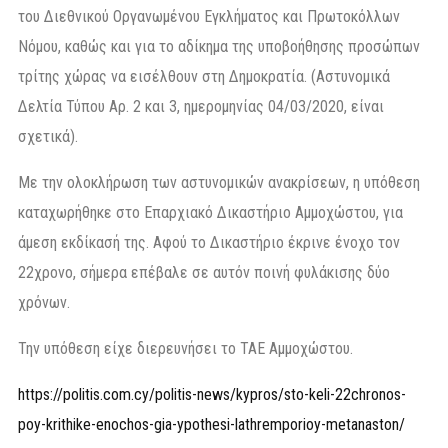
του Διεθνικού Οργανωμένου Εγκλήματος και Πρωτοκόλλων
Νόμου, καθώς και για το αδίκημα της υποβοήθησης προσώπων
τρίτης χώρας να εισέλθουν στη Δημοκρατία. (Αστυνομικά
Δελτία Τύπου Αρ. 2 και 3, ημερομηνίας 04/03/2020, είναι
σχετικά).
Με την ολοκλήρωση των αστυνομικών ανακρίσεων, η υπόθεση
καταχωρήθηκε στο Επαρχιακό Δικαστήριο Αμμοχώστου, για
άμεση εκδίκασή της. Αφού το Δικαστήριο έκρινε ένοχο τον
22χρονο, σήμερα επέβαλε σε αυτόν ποινή φυλάκισης δύο
χρόνων.
Την υπόθεση είχε διερευνήσει το ΤΑΕ Αμμοχώστου.
https://politis.com.cy/politis-news/kypros/sto-keli-22chronos-
poy-krithike-enochos-gia-ypothesi-lathremporioy-metanaston/