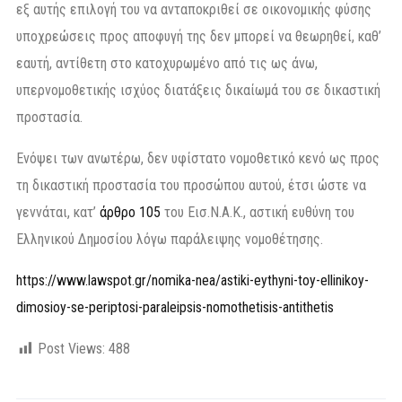
εξ αυτής επιλογή του να ανταποκριθεί σε οικονομικής φύσης
υποχρεώσεις προς αποφυγή της δεν μπορεί να θεωρηθεί, καθ’
εαυτή, αντίθετη στο κατοχυρωμένο από τις ως άνω,
υπερνομοθετικής ισχύος διατάξεις δικαίωμά του σε δικαστική
προστασία.
Ενόψει των ανωτέρω, δεν υφίστατο νομοθετικό κενό ως προς
τη δικαστική προστασία του προσώπου αυτού, έτσι ώστε να
γεννάται, κατ’
άρθρο 105
του Εισ.Ν.Α.Κ., αστική ευθύνη του
Ελληνικού Δημοσίου λόγω παράλειψης νομοθέτησης.
https://www.lawspot.gr/nomika-nea/astiki-eythyni-toy-ellinikoy-
dimosioy-se-periptosi-paraleipsis-nomothetisis-antithetis
Post Views:
488