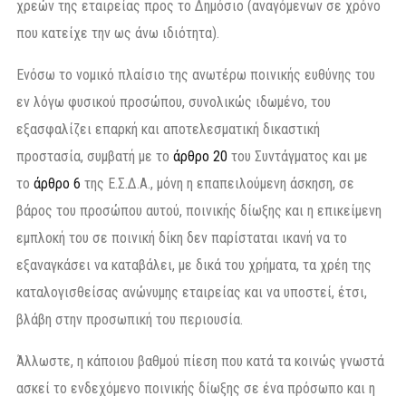
χρεών της εταιρείας προς το Δημόσιο (αναγόμενων σε χρόνο
που κατείχε την ως άνω ιδιότητα).
Ενόσω το νομικό πλαίσιο της ανωτέρω ποινικής ευθύνης του
εν λόγω φυσικού προσώπου, συνολικώς ιδωμένο, του
εξασφαλίζει επαρκή και αποτελεσματική δικαστική
προστασία, συμβατή με το
άρθρο 20
του Συντάγματος και με
το
άρθρο 6
της Ε.Σ.Δ.Α., μόνη η επαπειλούμενη άσκηση, σε
βάρος του προσώπου αυτού, ποινικής δίωξης και η επικείμενη
εμπλοκή του σε ποινική δίκη δεν παρίσταται ικανή να το
εξαναγκάσει να καταβάλει, με δικά του χρήματα, τα χρέη της
καταλογισθείσας ανώνυμης εταιρείας και να υποστεί, έτσι,
βλάβη στην προσωπική του περιουσία.
Άλλωστε, η κάποιου βαθμού πίεση που κατά τα κοινώς γνωστά
ασκεί το ενδεχόμενο ποινικής δίωξης σε ένα πρόσωπο και η